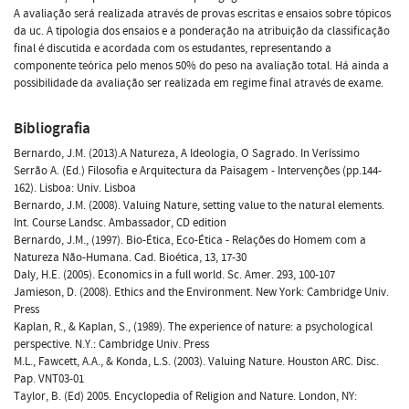
A avaliação será realizada através de provas escritas e ensaios sobre tópicos
da uc. A tipologia dos ensaios e a ponderação na atribuição da classificação
final é discutida e acordada com os estudantes, representando a
componente teórica pelo menos 50% do peso na avaliação total. Há ainda a
possibilidade da avaliação ser realizada em regime final através de exame.
Bibliografia
Bernardo, J.M. (2013).A Natureza, A Ideologia, O Sagrado. In Veríssimo
Serrão A. (Ed.) Filosofia e Arquitectura da Paisagem - Intervenções (pp.144-
162). Lisboa: Univ. Lisboa
Bernardo, J.M. (2008). Valuing Nature, setting value to the natural elements.
Int. Course Landsc. Ambassador, CD edition
Bernardo, J.M., (1997). Bio-Ética, Eco-Ética - Relações do Homem com a
Natureza Não-Humana. Cad. Bioética, 13, 17-30
Daly, H.E. (2005). Economics in a full world. Sc. Amer. 293, 100-107
Jamieson, D. (2008). Ethics and the Environment. New York: Cambridge Univ.
Press
Kaplan, R., & Kaplan, S., (1989). The experience of nature: a psychological
perspective. N.Y.: Cambridge Univ. Press
M.L., Fawcett, A.A., & Konda, L.S. (2003). Valuing Nature. Houston ARC. Disc.
Pap. VNT03-01
Taylor, B. (Ed) 2005. Encyclopedia of Religion and Nature. London, NY: