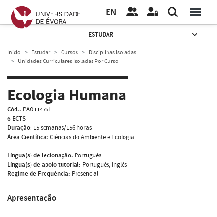
EN
ESTUDAR
Início
Estudar
Cursos
Disciplinas Isoladas
Unidades Curriculares Isoladas Por Curso
Ecologia Humana
Cód.:
PAO11475L
6 ECTS
Duração:
15 semanas/156 horas
Área Científica:
Ciências do Ambiente e Ecologia
Língua(s) de lecionação:
Português
Língua(s) de apoio tutorial:
Português, Inglês
Regime de Frequência:
Presencial
Apresentação