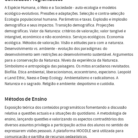
A Espécie Humana, o Meio e a Sociedade - auto-ecologia e modelos
ecológico-evolutivos. Pressões e adaptações. Selecção e contra-selecção
Ecologia populacional humana. Parâmetros e taxas. Explosão e implosão
demográfica e seus impactos. Transição demográfica. Projecções
demográficas. Valor da Natureza: critérios de valoração; valor tangível e
intangível, económico e não económico. Serviços ecológicos. Economia
ecológica. Métodos de valoração. Visão e atitudes para com a natureza.
Desenvolvimento vs. ambiente - evolução dos paradigmas: do
desenvolvimento sem restrições ao desenvolvimento sustentável. Argumentos
para a conservação da Natureza. Níveis da experiência da Natureza.
Simbolismo e antropologia das paisagens. Os mitos arcadianos revisitados.
Biofilia. Etica ambiental, liberacionismos, ecocentrismo, especismo. Leopold
e Land Ethic, Naess e Deep Ecology. Ambientalismo e radicalismos. A
Natureza e o sagrado. Religião e ambiente: despotismo e custódia.
Métodos de Ensino
Exposição teórica dos conteúdos programáticos fomentando a discussão
relativa a questões actuais e a situações do quotidiano. A metodologia de
ensino, lançando questões e valorizando os aspectos contraditórios dos
diversos assuntos privilegia a participação activa dos alunos no sentido de
expressarem visões pessoais. A plataforma MOODLE será utilizada para
comunicação e partilha de recursos pedagógicos.