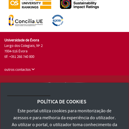
Universidade de Évora
Largo dos Colegiais, Nº 2
7004-516 Évora
tlf: +351 266 740 800
outros contactos
Universidade de Évora © 2026
Consulte os Termos e Condições e Política de Privacidade
POLÍTICA DE COOKIES
Declaração de Acessibilidade
Este portal utiliza cookies para monitorização de
acessos e para melhoria da experiência do utilizador.
Ao utilizar o portal, o utilizador toma conhecimento da