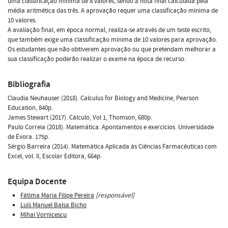
uma classificação mínima de 8 valores, sendo a nota final calculada pela
média aritmética das três. A aprovação requer uma classificação mínima de
10 valores.
A avaliação final, em época normal, realiza-se através de um teste escrito,
que também exige uma classificação mínima de 10 valores para aprovação.
Os estudantes que não obtiverem aprovação ou que pretendam melhorar a
sua classificação poderão realizar o exame na época de recurso.
Bibliografia
Claudia Neuhauser (2018). Calculus for Biology and Medicine, Pearson
Education, 840p.
James Stewart (2017). Cálculo, Vol 1, Thomson, 680p.
Paulo Correia (2018). Matemática. Apontamentos e exercícios. Universidade
de Évora. 175p.
Sérgio Barreira (2014). Matemática Aplicada às Ciências Farmacêuticas com
Excel, vol. II, Escolar Editora, 664p.
Equipa Docente
Fátima Maria Filipe Pereira
[responsável]
Luís Manuel Balsa Bicho
Mihai Vornicescu