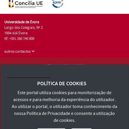
Universidade de Évora
Largo dos Colegiais, Nº 2
7004-516 Évora
tlf: +351 266 740 800
outros contactos
Universidade de Évora © 2026
Consulte os Termos e Condições e Política de Privacidade
POLÍTICA DE COOKIES
Declaração de Acessibilidade
Este portal utiliza cookies para monitorização de
acessos e para melhoria da experiência do utilizador.
Ao utilizar o portal, o utilizador toma conhecimento da
nossa
Política de Privacidade
e consente a utilização
de cookies.