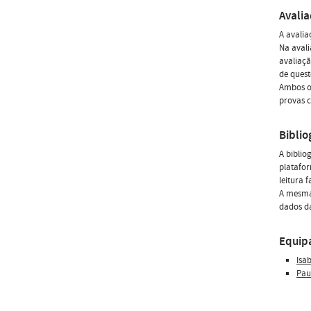
Avali
A avalia
Na avali
avaliaçã
de quest
Ambos os
provas c
Biblio
A biblio
platafor
leitura 
A mesma 
dados da
Equip
Isa
Pau