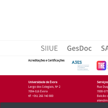
Acreditações e Certificações
Universidade de Évora
Serviço
Largo dos Colegiais, Nº 2
Rua Duq
7004-516 Évora
7000-57
tlf: +351 266 740 800
Balcão 
atendim
tlf.: +35