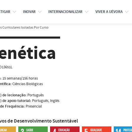
STIGAR
INOVAR
INTERNACIONALIZAR
VIVER A UÉVORA
 Curriculares Isoladas Por Curso
enética
O13651L
:
15 semanas/156 horas
ntífica:
Ciências Biológicas
) de lecionação:
Português
) de apoio tutorial:
Português, Inglês
de Frequência:
Presencial
ivos de Desenvolvimento Sustentável