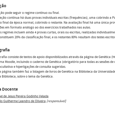
ação
ção pode seguir o regime contínuo ou final.
ação contínua há duas provas individuais escritas (frequências), uma cobrindo a 
o final da época normal, cobrindo o restante. Na avaliação final há uma única pro
ões em formato análogo ao dos exercícios trabalhados nas aulas.
 regimes incluem ainda 4 provas curtas, orais ou escritas, realizadas individualme
onstituem 20% da classificação final, e os restantes 80% resultam dos testes escrito
grafia
grafia consiste de textos de apoio disponibilizados através da página de Genética (h
ma Moodle, incluindo o caderno de Genética (obrigatório para todas as sessões de c
facultativa e hiperligações de consulta sugeridas.
página também faz a listagem de livros de Genética na Biblioteca da Universidade 
 Biblioteca, sobre o tema da Genética.
a Docente
bel de Jesus Pereira Godinho Velada
lo Guilherme Leandro de Oliveira
[responsável]