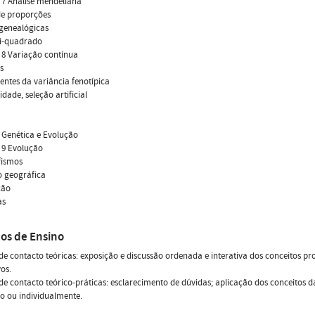
 7 Análise mendeliana
de proporções
genealógicas
ui-quadrado
 8 Variação contínua
s
ntes da variância fenotípica
idade, seleção artificial
: Genética e Evolução
 9 Evolução
fismos
o geográfica
ção
as
os de Ensino
de contacto teóricas: exposição e discussão ordenada e interativa dos conceitos
vos.
de contacto teórico-práticas: esclarecimento de dúvidas; aplicação dos conceitos d
o ou individualmente.