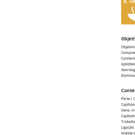
Objet
Objetivo
Compreen
Conhecim
Aptidões
Abordage
Domínio 
Conte
Parte I.
Capítulo
Gene, c
Capítulo
Trabalho
Ligação
Análise 