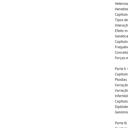
Heteros
Heredita
Capítulo
Tipos d
Interaçõ
Efeito 
Genétic
Capítulo
Frequênc
Conceito
Forças e
Parte I
Capítulo
Ploidias
Variaçã
Variação
Infertili
Capítulo
Diplóide
Genómi
Parte III