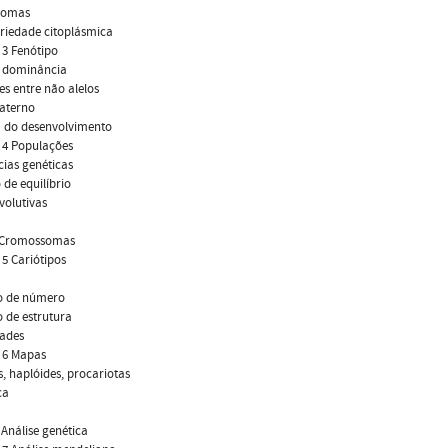
somas
riedade citoplásmica
 3 Fenótipo
e dominância
es entre não alelos
materno
a do desenvolvimento
 4 Populações
ias genéticas
 de equilíbrio
volutivas
I. Cromossomas
 5 Cariótipos
o de número
 de estrutura
dades
 6 Mapas
s, haplóides, procariotas
ca
. Análise genética