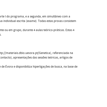
Parte I do programa, e a segunda, em simultâneo com a
va individual escrita (exame). Todas estas provas consistem
nte ou em grupo, durante 4 aulas teórico-práticas. Estas 4
s.
ttp://materiais.dbio.uevora.pt/Genetica), referenciada na
ontacto), apresentações das sessões teóricas, artigos de
de Évora e disponibiliza hiperligações de busca, na base de