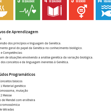
ivos de Aprendizagem
s:
são dos princípios e linguagem da Genética.
ento geral do papel da Genética no conhecimento biológico.
 e Competências:
m de situações envolvendo a análise genética da variação biológica.
dos conceitos e da linguagem inerentes à Genética.
údos Programáticos
 Conceitos básicos
 1 Material genético
romossoma, mutação
 2 Meiose
 de Mendel com ervilheira
 cromossómica
de tétradas