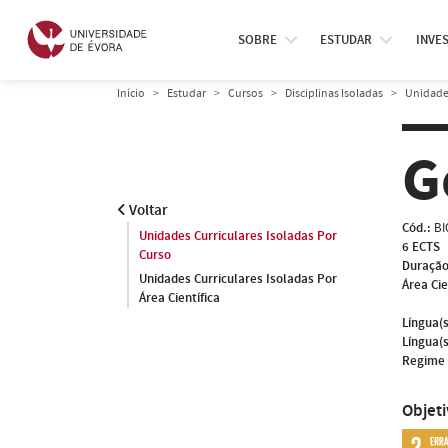
SOBRE
ESTUDAR
INVE
Início
Estudar
Cursos
Disciplinas Isoladas
Unidades
G
Voltar
Cód.:
BI
Unidades Curriculares Isoladas Por
6 ECTS
Curso
Duração
Unidades Curriculares Isoladas Por
Área Cie
Área Científica
Língua(s
Língua(s
Regime 
Objet