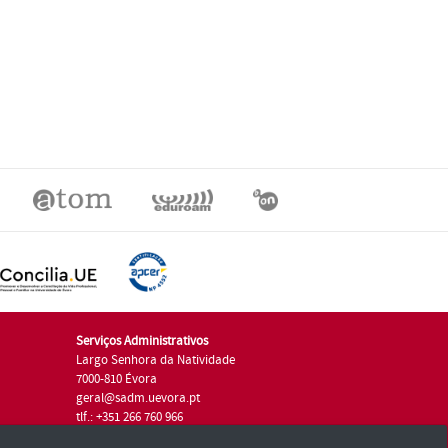
Serviços Administrativos
Largo Senhora da Natividade
7000-810 Évora
geral@sadm.uevora.pt
tlf.: +351 266 760 966