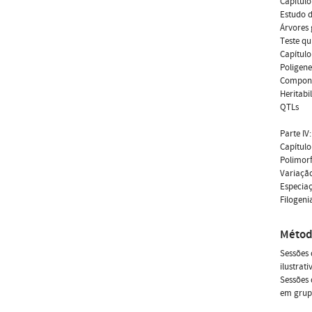
Capítulo
Estudo 
Árvores 
Teste q
Capítulo
Poligene
Compone
Heritabil
QTLs
Parte IV
Capítulo
Polimor
Variaçã
Especia
Filogeni
Métod
Sessões 
ilustrati
Sessões 
em grup