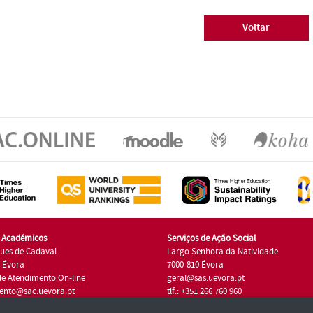
Voltar
s Académicos
Serviços de Ação Social
ues de Cadaval
Largo Senhora da Natividade
7 Évora
7000-810 Évora
de Atendimento On-line
geral@sas.uevora.pt
ento@sac.uevora.pt
tlf.: +351 266 760 960
1 266 760 220