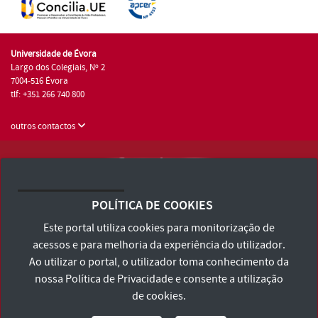
Universidade de Évora
Largo dos Colegiais, Nº 2
7004-516 Évora
tlf: +351 266 740 800
outros contactos
Universidade de Évora © 2026
Consulte os Termos e Condições e Política de Privacidade
POLÍTICA DE COOKIES
Declaração de Acessibilidade
Este portal utiliza cookies para monitorização de
acessos e para melhoria da experiência do utilizador.
Ao utilizar o portal, o utilizador toma conhecimento da
nossa
Política de Privacidade
e consente a utilização
de cookies.