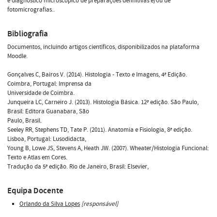
e diagnóstico microscópico de preparações definitivas e/ou de
fotomicrografias..
Bibliografia
Documentos, incluindo artigos científicos, disponibilizados na plataforma
Moodle.
Gonçalves C, Bairos V. (2014). Histologia - Texto e Imagens, 4ª Edição.
Coimbra, Portugal: Imprensa da
Universidade de Coimbra.
Junqueira LC, Carneiro J. (2013). Histologia Básica. 12ª edição. São Paulo,
Brasil: Editora Guanabara, São
Paulo, Brasil.
Seeley RR, Stephens TD, Tate P. (2011). Anatomia e Fisiologia, 8ª edição.
Lisboa, Portugal: Lusodidacta,
Young B, Lowe JS, Stevens A, Heath JW. (2007). Wheater/Histologia Funcional:
Texto e Atlas em Cores.
Tradução da 5ª edição. Rio de Janeiro, Brasil: Elsevier,
Equipa Docente
Orlando da Silva Lopes
[responsável]