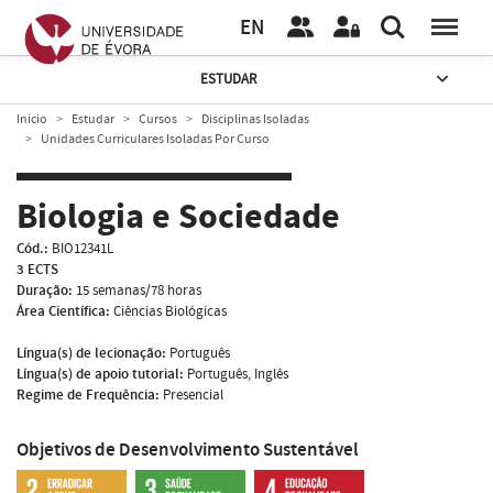
EN
ESTUDAR
Início
Estudar
Cursos
Disciplinas Isoladas
Unidades Curriculares Isoladas Por Curso
Biologia e Sociedade
Cód.:
BIO12341L
3 ECTS
Duração:
15 semanas/78 horas
Área Científica:
Ciências Biológicas
Língua(s) de lecionação:
Português
Língua(s) de apoio tutorial:
Português, Inglês
Regime de Frequência:
Presencial
Objetivos de Desenvolvimento Sustentável