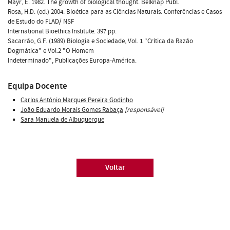
Mayr, E. 1982. The growth of biological thought. Belknap Publ.
Rosa, H.D. (ed.) 2004. Bioética para as Ciências Naturais. Conferências e Casos
de Estudo do FLAD/ NSF
International Bioethics Institute. 397 pp.
Sacarrão, G.F. (1989) Biologia e Sociedade, Vol. 1 "Crítica da Razão
Dogmática" e Vol.2 "O Homem
Indeterminado", Publicações Europa-América.
Equipa Docente
Carlos António Marques Pereira Godinho
João Eduardo Morais Gomes Rabaça
[responsável]
Sara Manuela de Albuquerque
Voltar