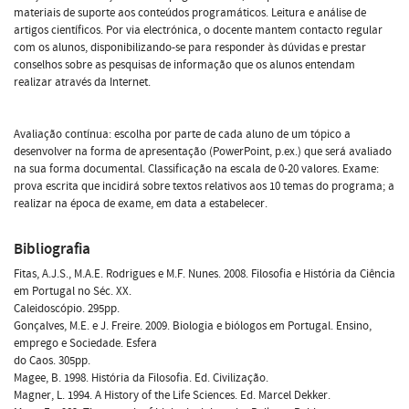
materiais de suporte aos conteúdos programáticos. Leitura e análise de
artigos científicos. Por via electrónica, o docente mantem contacto regular
com os alunos, disponibilizando-se para responder às dúvidas e prestar
conselhos sobre as pesquisas de informação que os alunos entendam
realizar através da Internet.
Avaliação contínua: escolha por parte de cada aluno de um tópico a
desenvolver na forma de apresentação (PowerPoint, p.ex.) que será avaliado
na sua forma documental. Classificação na escala de 0-20 valores. Exame:
prova escrita que incidirá sobre textos relativos aos 10 temas do programa; a
realizar na época de exame, em data a estabelecer.
Bibliografia
Fitas, A.J.S., M.A.E. Rodrigues e M.F. Nunes. 2008. Filosofia e História da Ciência
em Portugal no Séc. XX.
Caleidoscópio. 295pp.
Gonçalves, M.E. e J. Freire. 2009. Biologia e biólogos em Portugal. Ensino,
emprego e Sociedade. Esfera
do Caos. 305pp.
Magee, B. 1998. História da Filosofia. Ed. Civilização.
Magner, L. 1994. A History of the Life Sciences. Ed. Marcel Dekker.