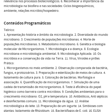
relevância nos processos biotecnológicos. 6. Reconhecer a importância da
microbiologia na biosfera e nas sociedades: Ciclos biogeoquímicos,
ambiente, relações micróbio/hospedeiro.
Conteúdos Programáticos
Teórico:
1. Apresentação história e âmbito da microbiologia. 2. Diversidade do mundo
microbiano. 3. Crescimento de populações microbianas. 4. Morte de
populações microbianas. 5. Metabolismo microbiano. 6. Genética e biologia
molecular de Microrganismos. 7. Microbiologia e a doença. 8. Ecologia
microbiana e microbiologia ambiental. 9. Microbiologia Aplicada. 10. Os
micróbios e a conservação da vida na Terra. 11. Vírus, Viroides e priões
Prático:
1. Microrganismos no meio ambiente. 2. Observação comparada de bactéria,
fungos, e protozoários. 3. Preparação e esterilização de meios de cultura. 4.
Isolamento de cultura pura. 5. Coloração de bactérias. Morfologia e
associação. 6. Quantificação de microrganismos. 7. Simulação de uma
cadeia de transmissão de microrganismos. 8. Teste à eficiência do papel
higiénico como barreira contra micróbios. 9. Condições ambientais para o
crescimento microbiano: O2, pH e temperatura. 10. Antibióticos, Anti sépticos
e desinfectantes comuns. 11. Microbiologia da água. 12. Análise
microbiológica do leite. 13. Preparação de um iogurte. 14. Simbioses com
plantas: Isolamento de Rhizobium. 15. Bacteriófagos de E. coli. 16. ELISA