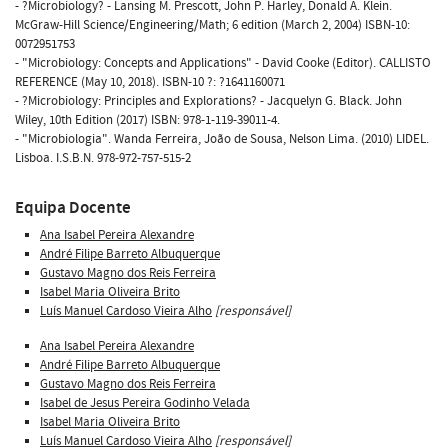
- ?Microbiology? - Lansing M. Prescott, John P. Harley, Donald A. Klein.
McGraw-Hill Science/Engineering/Math; 6 edition (March 2, 2004) ISBN-10:
0072951753
- "Microbiology: Concepts and Applications" - David Cooke (Editor). CALLISTO
REFERENCE (May 10, 2018). ISBN-10 ?: ?1641160071
- ?Microbiology: Principles and Explorations? - Jacquelyn G. Black. John
Wiley, 10th Edition (2017) ISBN: 978-1-119-39011-4.
- "Microbiologia". Wanda Ferreira, João de Sousa, Nelson Lima. (2010) LIDEL.
Lisboa. I.S.B.N. 978-972-757-515-2
Equipa Docente
Ana Isabel Pereira Alexandre
André Filipe Barreto Albuquerque
Gustavo Magno dos Reis Ferreira
Isabel Maria Oliveira Brito
Luís Manuel Cardoso Vieira Alho
[responsável]
Ana Isabel Pereira Alexandre
André Filipe Barreto Albuquerque
Gustavo Magno dos Reis Ferreira
Isabel de Jesus Pereira Godinho Velada
Isabel Maria Oliveira Brito
Luís Manuel Cardoso Vieira Alho
[responsável]