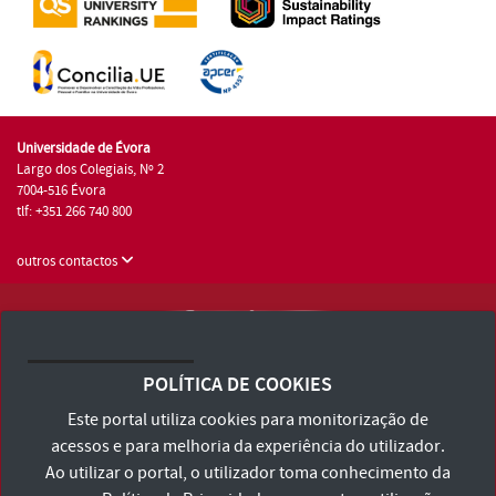
Universidade de Évora
Largo dos Colegiais, Nº 2
7004-516 Évora
tlf: +351 266 740 800
outros contactos
Universidade de Évora © 2026
Consulte os Termos e Condições e Política de Privacidade
POLÍTICA DE COOKIES
Declaração de Acessibilidade
Este portal utiliza cookies para monitorização de
acessos e para melhoria da experiência do utilizador.
Ao utilizar o portal, o utilizador toma conhecimento da