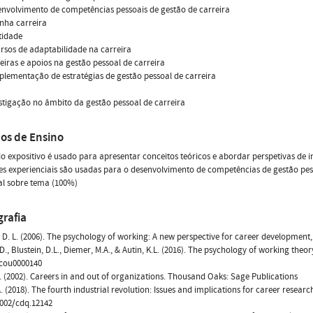
envolvimento de competências pessoais de gestão de carreira
inha carreira
ntidade
ursos de adaptabilidade na carreira
reiras e apoios na gestão pessoal de carreira
mplementação de estratégias de gestão pessoal de carreira
estigação no âmbito da gestão pessoal de carreira
os de Ensino
 expositivo é usado para apresentar conceitos teóricos e abordar perspetivas de i
es experienciais são usadas para o desenvolvimento de competências de gestão pess
al sobre tema (100%)
grafia
, D. L. (2006). The psychology of working: A new perspective for career development
.D., Blustein, D.L., Diemer, M.A., & Autin, K.L. (2016). The psychology of working theo
/cou0000140
T. (2002). Careers in and out of organizations. Thousand Oaks: Sage Publications
A. (2018). The fourth industrial revolution: Issues and implications for career resea
1002/cdq.12142