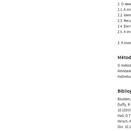
2. O des
2.1. A m
2.2. Ide
2.3. Rec
2.4. Bar
2.5. A i
3. A inv
Métod
O método
Atividad
individu
Biblio
Blustein
Duffy, R
10.1037
Hall, D.
Hirsch, 
Doi: 10.