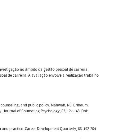
nvestigação no âmbito da gestão pessoal de carreira.
oal de carreira. A avaliação envolve a realização trabalho
, counseling, and public policy. Mahwah, NJ: Erlbaum.
ry. Journal of Counseling Psychology, 63, 127-148. Doi:
rch and practice. Career Development Quarterly, 66, 192-204.