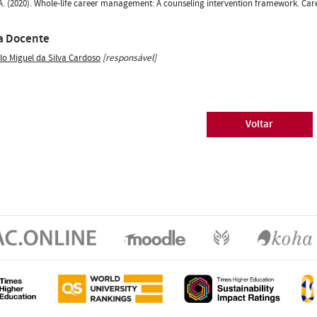
 A. (2020). Whole-life career management: A counseling intervention framework. Car
a Docente
lo Miguel da Silva Cardoso
[responsável]
Voltar