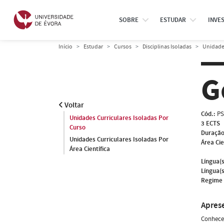
SOBRE
ESTUDAR
INVE
Início
Estudar
Cursos
Disciplinas Isoladas
Unidades
G
Voltar
Cód.:
PS
Unidades Curriculares Isoladas Por
3 ECTS
Curso
Duração
Unidades Curriculares Isoladas Por
Área Cie
Área Científica
Língua(s
Língua(s
Regime 
Apres
Conhecer