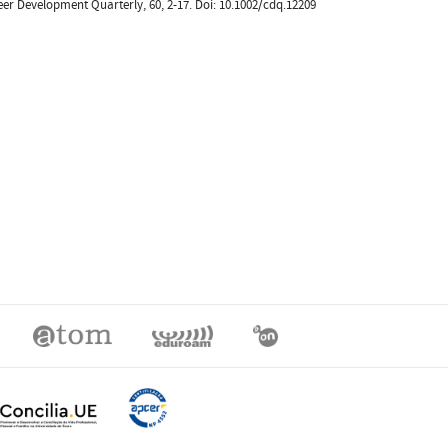
eer Development Quarterly, 60, 2-17. Doi: 10.1002/cdq.12209