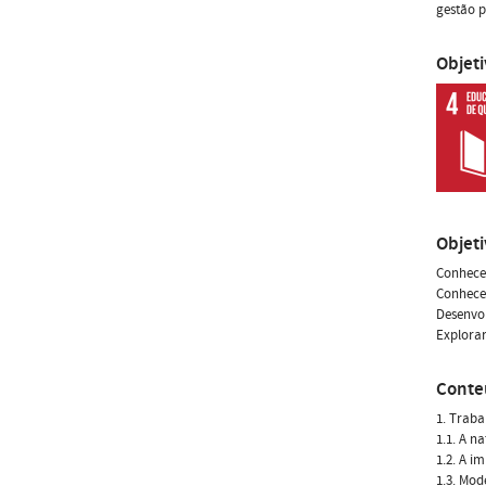
gestão p
Objet
Objet
Conhecer
Conhecer
Desenvol
Explorar
Conte
1. Traba
1.1. A n
1.2. A i
1.3. Mod