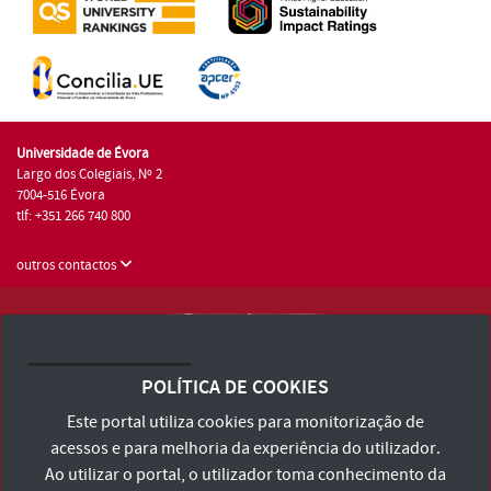
Universidade de Évora
Largo dos Colegiais, Nº 2
7004-516 Évora
tlf: +351 266 740 800
outros contactos
Universidade de Évora © 2026
Consulte os Termos e Condições e Política de Privacidade
POLÍTICA DE COOKIES
Declaração de Acessibilidade
Este portal utiliza cookies para monitorização de
acessos e para melhoria da experiência do utilizador.
Ao utilizar o portal, o utilizador toma conhecimento da