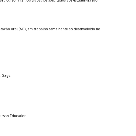
seu curso (TI 2). Os trabalhos solicitados aos estudantes são
ntação oral (AO), em trabalho semelhante ao desenvolvido no
. Sage.
earson Education.