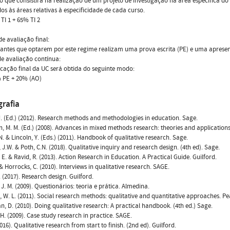
ro que consistirá na realização de um projeto de investigação na área específica do 
s às áreas relativas à especificidade de cada curso.
TI 1 + 65% TI 2
e avaliação final:
antes que optarem por este regime realizam uma prova escrita (PE) e uma aprese
e avaliação contínua:
ficação final da UC será obtida do seguinte modo:
% PE + 20% (AO)
grafia
J. (Ed.) (2012). Research methods and methodologies in education. Sage.
 M. M. (Ed.) (2008). Advances in mixed methods research: theories and applications
N. & Lincoln, Y. (Eds.) (2011). Handbook of qualitative research. Sage.
, J.W. & Poth, C.N. (2018). Qualitative inquiry and research design. (4th ed). Sage.
. E. & Ravid, R. (2013). Action Research in Education. A Practical Guide. Guilford.
 & Horrocks, C. (2010). Interviews in qualitative research. SAGE.
. (2017). Research design. Guilford.
 J. M. (2009). Questionários: teoria e prática. Almedina.
W. L. (2011). Social research methods: qualitative and quantitative approaches. P
n, D. (2010). Doing qualitative research: A practical handbook. (4th ed.) Sage.
H. (2009). Case study research in practice. SAGE.
2016). Qualitative research from start to finish. (2nd ed). Guilford.