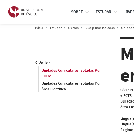
SOBRE
ESTUDAR
INVE
Início
Estudar
Cursos
Disciplinas Isoladas
Unidades
M
Voltar
e
Unidades Curriculares Isoladas Por
Curso
Unidades Curriculares Isoladas Por
Área Científica
Cód.:
PE
6 ECTS
Duração
Área Cie
Língua(s
Língua(s
Regime 