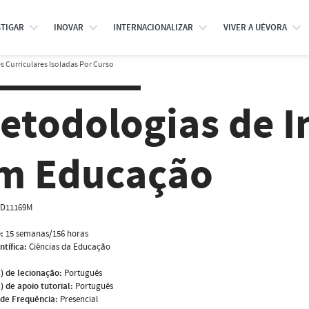
STIGAR
INOVAR
INTERNACIONALIZAR
VIVER A UÉVORA
 Curriculares Isoladas Por Curso
etodologias de I
m Educação
D11169M
:
15 semanas/156 horas
ntífica:
Ciências da Educação
) de lecionação:
Português
) de apoio tutorial:
Português
de Frequência:
Presencial