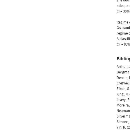
1) e out
adequado
CF= 35% 
Regime d
Os estud
regime d
A classi
CF = 80
Biblio
Arthur, 
Bergman,
Denzin, 
Creswell
Efron, S
King, N.
Leavy, P
Moreira,
Neuman, 
Silverma
Simons, 
Yin, R. (