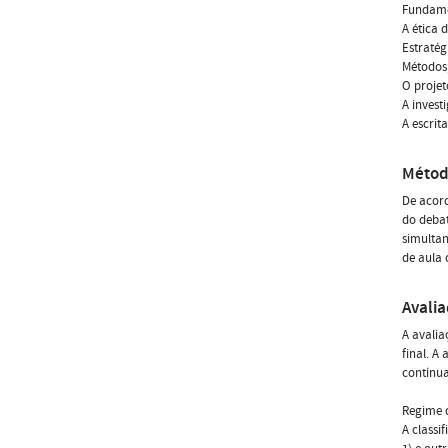
Fundame
A ética 
Estratég
Métodos,
O projet
A invest
A escrit
Métod
De acord
do debat
simultan
de aula 
Avali
A avalia
final. A
contínua
Regime d
A classi