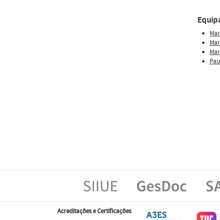
Equip
Mar
Mar
Marí
Pau
Acreditações e Certificações