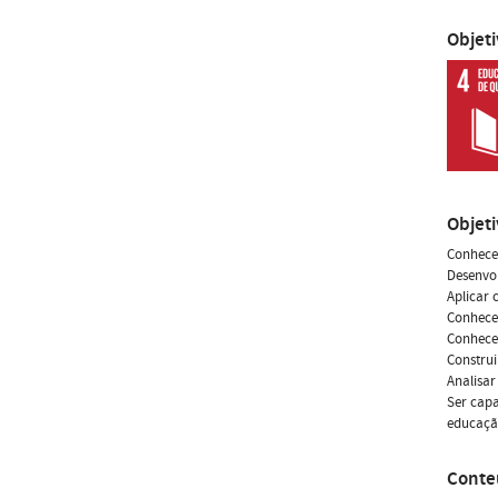
Objet
Objet
Conhecer
Desenvol
Aplicar 
Conhecer
Conhecer
Constru
Analisar
Ser capa
educaçã
Conte