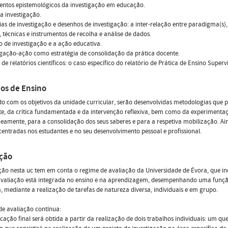
ntos epistemológicos da investigação em educação.
da investigação.
ias de investigação e desenhos de investigação: a inter-relação entre paradigma(s),
 técnicas e instrumentos de recolha e análise de dados.
o de investigação e a ação educativa.
igação-ação como estratégia de consolidação da prática docente.
a de relatórios científicos: o caso específico do relatório de Prática de Ensino Super
os de Ensino
o com os objetivos da unidade curricular, serão desenvolvidas metodologias que pr
e, da crítica fundamentada e da intervenção reflexiva, bem como da experimentaç
eamente, para a consolidação dos seus saberes e para a respetiva mobilização. Ai
centradas nos estudantes e no seu desenvolvimento pessoal e profissional.
ação
ção nesta uc tem em conta o regime de avaliação da Universidade de Évora, que in
 avaliação está integrada no ensino e na aprendizagem, desempenhando uma funçã
, mediante a realização de tarefas de natureza diversa, individuais e em grupo.
e avaliação contínua:
ficação final será obtida a partir da realização de dois trabalhos individuais: um que