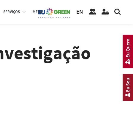
EN
SERVIÇOS
MEDIA
Eu Quero
nvestigação
Eu Sou