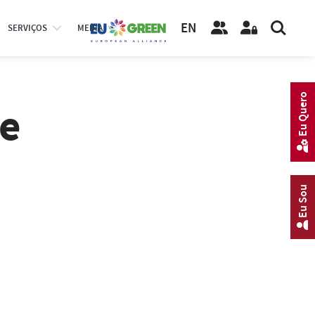
EN
SERVIÇOS
MEDIA
Eu Quero
 e
Eu Sou