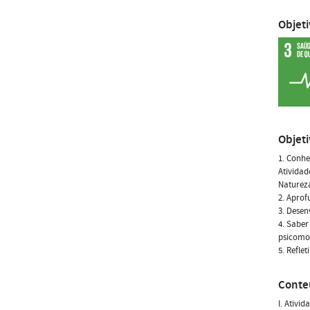
Objet
Objet
1. Conhe
Atividad
Naturez
2. Aprof
3. Desen
4. Saber
psicomot
5. Refle
Conte
I. Ativi