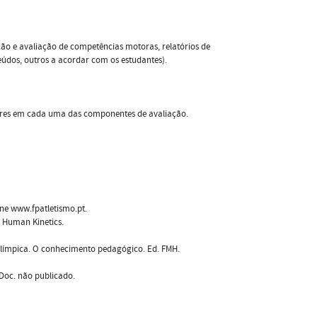
ação e avaliação de competências motoras, relatórios de
eúdos, outros a acordar com os estudantes).
lores em cada uma das componentes de avaliação.
ine www.fpatletismo.pt.
s. Human Kinetics.
ta Olímpica. O conhecimento pedagógico. Ed. FMH.
. Doc. não publicado.