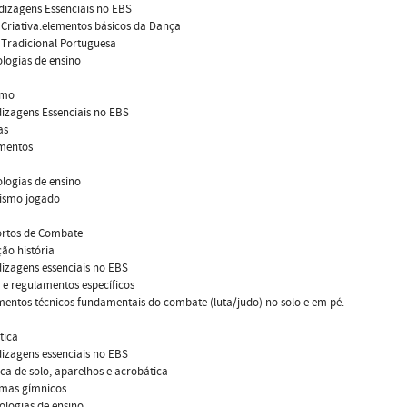
dizagens Essenciais no EBS
Criativa:elementos básicos da Dança
 Tradicional Portuguesa
logias de ensino
ismo
izagens Essenciais no EBS
as
mentos
logias de ensino
tismo jogado
portos de Combate
ção história
izagens essenciais no EBS
 e regulamentos específicos
mentos técnicos fundamentais do combate (luta/judo) no solo e em pé.
tica
izagens essenciais no EBS
ica de solo, aparelhos e acrobática
emas gímnicos
ologias de ensino