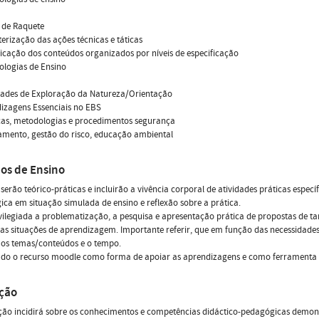
 de Raquete
terização das ações técnicas e táticas
ificação dos conteúdos organizados por níveis de especificação
ologias de Ensino
idades de Exploração da Natureza/Orientação
izagens Essenciais no EBS
cas, metodologias e procedimentos segurança
amento, gestão do risco, educação ambiental
os de Ensino
 serão teórico-práticas e incluirão a vivência corporal de atividades práticas espec
ca em situação simulada de ensino e reflexão sobre a prática.
vilegiada a problematização, a pesquisa e apresentação prática de propostas de 
as situações de aprendizagem. Importante referir, que em função das necessidades
 os temas/conteúdos e o tempo.
ado o recurso moodle como forma de apoiar as aprendizagens e como ferramenta 
ação
ção incidirá sobre os conhecimentos e competências didáctico-pedagógicas demon