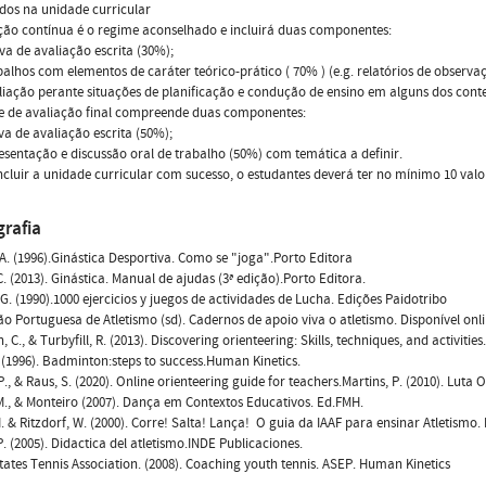
dos na unidade curricular
ção contínua é o regime aconselhado e incluirá duas componentes:
va de avaliação escrita (30%);
balhos com elementos de caráter teórico-prático ( 70% ) (e.g. relatórios de observ
iação perante situações de planificação e condução de ensino em alguns dos cont
e de avaliação final compreende duas componentes:
va de avaliação escrita (50%);
esentação e discussão oral de trabalho (50%) com temática a definir.
cluir a unidade curricular com sucesso, o estudantes deverá ter no mínimo 10 va
grafia
 A. (1996).Ginástica Desportiva. Como se "joga".Porto Editora
C. (2013). Ginástica. Manual de ajudas (3ª edição).Porto Editora.
G. (1990).1000 ejercicios y juegos de actividades de Lucha. Edições Paidotribo
o Portuguesa de Atletismo (sd). Cadernos de apoio viva o atletismo. Disponível onl
 C., & Turbyfill, R. (2013). Discovering orienteering: Skills, techniques, and activitie
. (1996). Badminton:steps to success.Human Kinetics.
P., & Raus, S. (2020). Online orienteering guide for teachers.Martins, P. (2010). Lu
., & Monteiro (2007). Dança em Contextos Educativos. Ed.FMH.
H. & Ritzdorf, W. (2000). Corre! Salta! Lança!  O guia da IAAF para ensinar Atletismo
P. (2005). Didactica del atletismo.INDE Publicaciones.
tates Tennis Association. (2008). Coaching youth tennis. ASEP. Human Kinetics