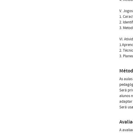
V. Jogos
1. Carac
2. Ident
3. Metod
VI. Ativ
1.Aprend
2. Técni
3. Plane
Métod
As aulas
pedagógi
Será pri
alunos n
adaptar
Será us
Avali
A avalia