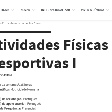
STIGAR
INOVAR
INTERNACIONALIZAR
VIVER A UÉVORA
 Curriculares Isoladas Por Curso
tividades Físicas
esportivas I
S14748M
:
15 semanas/156 horas
ntífica:
Motricidade Humana
) de lecionação:
Português
) de apoio tutorial:
Português
de Frequência:
Presencial