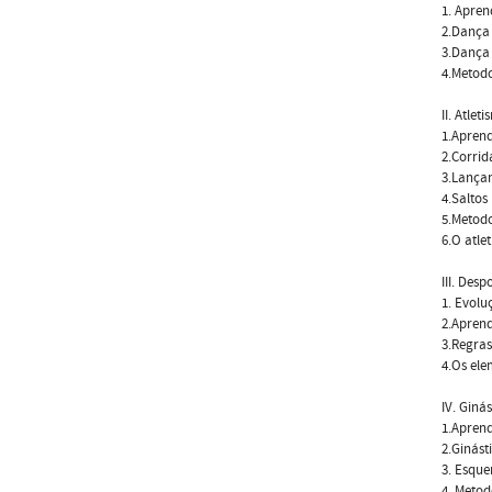
1. Apren
2.Dança 
3.Dança
4.Metodo
II. Atlet
1.Aprend
2.Corrid
3.Lança
4.Saltos
5.Metodo
6.O atle
III. Des
1. Evolu
2.Aprend
3.Regras
4.Os ele
IV. Ginás
1.Aprend
2.Ginást
3. Esqu
4. Metod