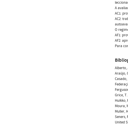
lecciona
A avalia
AC1: pro
AC2: tra
autoaval
O regim
AF1: pro
AF2: apr
Para con
Biblio
Alberto,
Araújo, 
Casado, 
Federaçã
Ferguson,
Grice, T
Huikko, 
Moura, M
Muller, 
Seners, 
United S