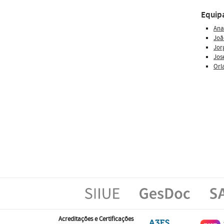
Equip
Ana
Joã
Jor
Jos
Orl
Acreditações e Certificações