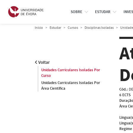
SOBRE
ESTUDAR
INVE
Início
Estudar
Cursos
Disciplinas Isoladas
Unidades
A
Voltar
D
Unidades Curriculares Isoladas Por
Curso
Unidades Curriculares Isoladas Por
Área Científica
Cód.:
DE
6 ECTS
Duração
Área Cie
Língua(s
Língua(s
Regime 