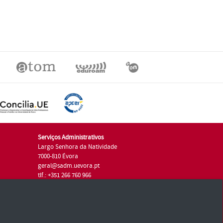
Serviços Administrativos
Largo Senhora da Natividade
7000-810 Évora
geral@sadm.uevora.pt
tlf.: +351 266 760 966