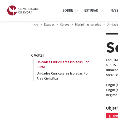
SOBRE
ESTUDAR
INVE
Início
Estudar
Cursos
Disciplinas Isoladas
Unidades
S
Voltar
Cód.:
IN
Unidades Curriculares Isoladas Por
6 ECTS
Curso
Duração
Unidades Curriculares Isoladas Por
Área Cie
Área Científica
Língua(s
Língua(s
Regime 
Objet