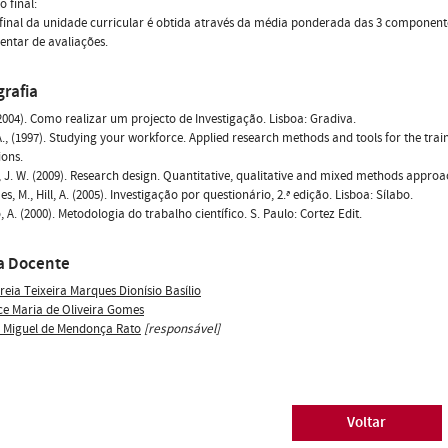
o final:
 final da unidade curricular é obtida através da média ponderada das 3 componen
ntar de avaliações.
grafia
 (2004). Como realizar um projecto de Investigação. Lisboa: Gradiva.
A., (1997). Studying your workforce. Applied research methods and tools for the tr
ions.
, J. W. (2009). Research design. Quantitative, qualitative and mixed methods approa
, M., Hill, A. (2005). Investigação por questionário, 2.ª edição. Lisboa: Sílabo.
, A. (2000). Metodologia do trabalho científico. S. Paulo: Cortez Edit.
a Docente
reia Teixeira Marques Dionísio Basílio
ce Maria de Oliveira Gomes
s Miguel de Mendonça Rato
[responsável]
Voltar