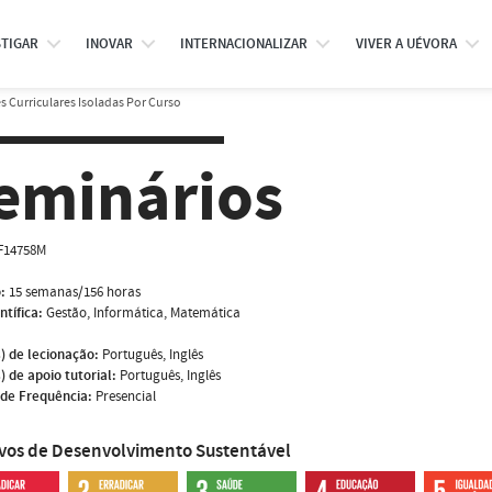
STIGAR
INOVAR
INTERNACIONALIZAR
VIVER A UÉVORA
 Curriculares Isoladas Por Curso
eminários
F14758M
:
15 semanas/156 horas
ntífica:
Gestão, Informática, Matemática
) de lecionação:
Português, Inglês
) de apoio tutorial:
Português, Inglês
de Frequência:
Presencial
ivos de Desenvolvimento Sustentável