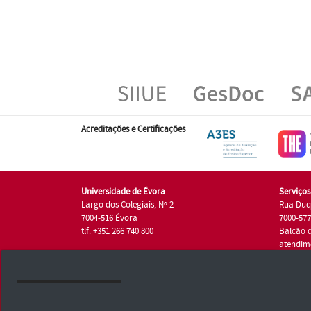
Acreditações e Certificações
Universidade de Évora
Serviço
Largo dos Colegiais, Nº 2
Rua Duq
7004-516 Évora
7000-57
tlf: +351 266 740 800
Balcão 
atendim
tlf.: +35
Universidade de Évora © 2026