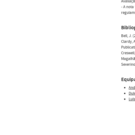
Avaliaçã
- A nota
regulame
Biblio
Bell, J.
Clardy, 
Publicat
Creswell
Magalhães
Severino
Equip
And
Dul
Luí