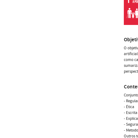
Objet
O objeti
artifici
como cas
sumariza
perspect
Conte
Conjunto
- Regul
- Ética
- Escrit
- Explic
- Segur
- Metodo
Outros 