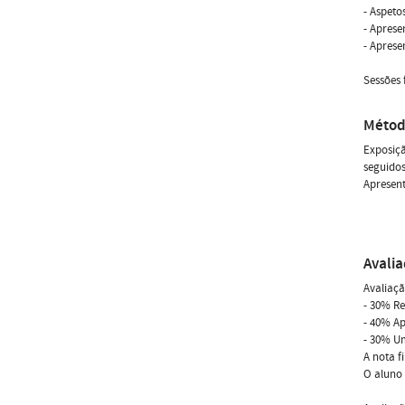
- Aspetos
- Aprese
- Aprese
Sessões 
Métod
Exposiçã
seguidos
Apresent
Avali
Avaliaçã
- 30% Re
- 40% A
- 30% Um
A nota f
O aluno 