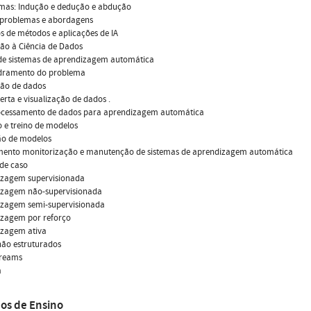
mas: Indução e dedução e abdução
e problemas e abordagens
 de métodos e aplicações de IA
ão à Ciência de Dados
 de sistemas de aprendizagem automática
dramento do problema
ção de dados
erta e visualização de dados .
rocessamento de dados para aprendizagem automática
o e treino de modelos
ão de modelos
mento monitorização e manutenção de sistemas de aprendizagem automática
de caso
izagem supervisionada
izagem não-supervisionada
izagem semi-supervisionada
izagem por reforço
izagem ativa
não estruturados
treams
a
os de Ensino