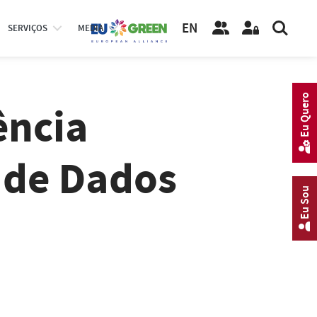
EN
SERVIÇOS
MEDIA
Eu Quero
ência
a de Dados
Eu Sou