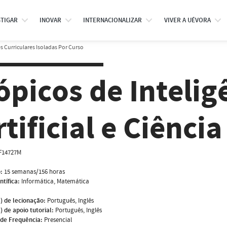
STIGAR
INOVAR
INTERNACIONALIZAR
VIVER A UÉVORA
 Curriculares Isoladas Por Curso
ópicos de Intelig
rtificial e Ciênci
F14727M
:
15 semanas/156 horas
ntífica:
Informática, Matemática
) de lecionação:
Português, Inglês
) de apoio tutorial:
Português, Inglês
de Frequência:
Presencial