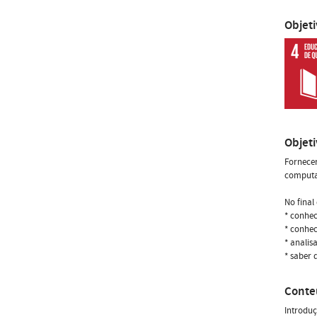
Objet
Objet
Fornecer
computaç
No final
* conhec
* conhec
* analis
* saber 
Conte
Introduçã