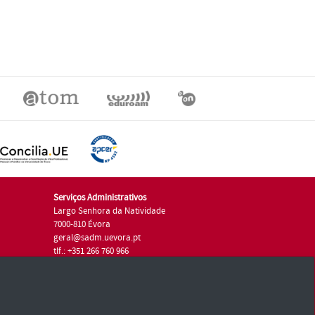
Serviços Administrativos
Largo Senhora da Natividade
7000-810 Évora
geral@sadm.uevora.pt
tlf.: +351 266 760 966