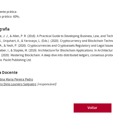
nte prática:
 prático: 60%;
grafia
 J. J., & Allen, P. R. (2018). A Practical Guide to Developing Business, Law, and Te
S., Urquhart, A., & Yarovaya, L. (Eds.). (2020). Cryptocurrency and Blockchain Techn
A., & Yeoh, P. (2020). Cryptocurrencies and Cryptoassets Regulatory and Legal Issues
Weber, I., & Staples, M. (2019). Architecture for Blockchain Applications. In Architect
I. (2020). Mastering Blockchain: A deep dive into distributed ledgers, consensus pro
. Packt Publishing Ltd.
a Docente
stina Maria Pereira Pedro
ro Dinis Loureiro Salgueiro
[responsável]
Voltar