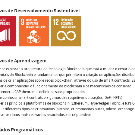
ivos de Desenvolvimento Sustentável
ivos de Aprendizagem
-se explorar a arquitetura da tecnologia Blockchain que está a mudar o cenário do
tais da Blockchain e fundamentos que permitem a criação de aplicações distribuí
s de criar aplicações sobre redes blockchain, através do uso de smart contracts. E
cer e compreender o funcionamento da blockchain e os mecanismos de consenso
ender o CAP theorem e definir as suas propriedades
r e conhecer smart contrats e algumas das respetivas utilizações (DeFi, NFTs)
er as principais plataformas de blockchain (Ethereum, Hyperledger Fabric, e R3's Co
guir diferentes tipos de criptoativos (altcoins, criptomoedas puras, tokens, exchange
ficar os riscos mais relevantes associados aos criptoativos
údos Programáticos