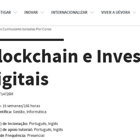
STIGAR
INOVAR
INTERNACIONALIZAR
VIVER A UÉVORA
 Curriculares Isoladas Por Curso
lockchain e Inve
igitais
F14726M
:
15 semanas/156 horas
ntífica:
Gestão, Informática
) de lecionação:
Português, Inglês
) de apoio tutorial:
Português, Inglês
de Frequência:
Presencial