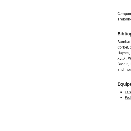
Compone
Trabalho
Biblio
Bambara,
Corbet, 
Haynes, 
Xu, X., 
Bashir, 
and more
Equip
Cri
Ped