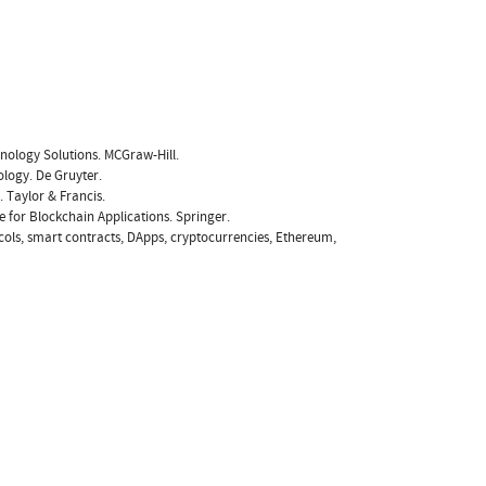
chnology Solutions. MCGraw-Hill.
ology. De Gruyter.
. Taylor & Francis.
ure for Blockchain Applications. Springer.
tocols, smart contracts, DApps, cryptocurrencies, Ethereum,