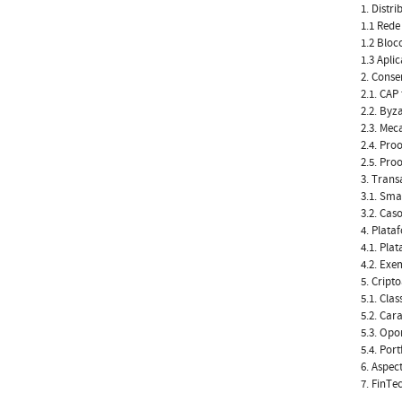
1. Distr
1.1 Rede
1.2 Bloc
1.3 Apli
2. Conse
2.1. CAP
2.2. Byz
2.3. Me
2.4. Pro
2.5. Pro
3. Trans
3.1. Sma
3.2. Cas
4. Plata
4.1. Pla
4.2. Exe
5. Cript
5.1. Clas
5.2. Car
5.3. Opo
5.4. Por
6. Aspec
7. FinTe