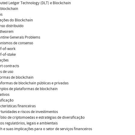
ibuted Ledger Technology (DLT) e Blockchain
 blockchain
os
cações do Blockchain
nso distribuído
 theorem
antine Generals Problems
canismos de consenso
of-of-work
of-of-stake
ações
rt contracts
os de uso
formas de blockchain
taformas de blockchain públicas e privadas
mplos de plataformas de blockchain
oativos
sificação
acterísticas financeiras
rtunidades e riscos de investimentos
tfólio de criptomoedas e estratégias de diversificação
tos regulatórios, legais e ambientais
ch e suas implicações para o setor de serviços financeiros