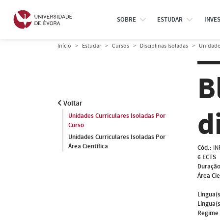
SOBRE
ESTUDAR
INVE
Início
Estudar
Cursos
Disciplinas Isoladas
Unidades
B
Voltar
d
Unidades Curriculares Isoladas Por
Curso
Unidades Curriculares Isoladas Por
Área Científica
Cód.:
IN
6 ECTS
Duração
Área Cie
Língua(s
Língua(s
Regime 