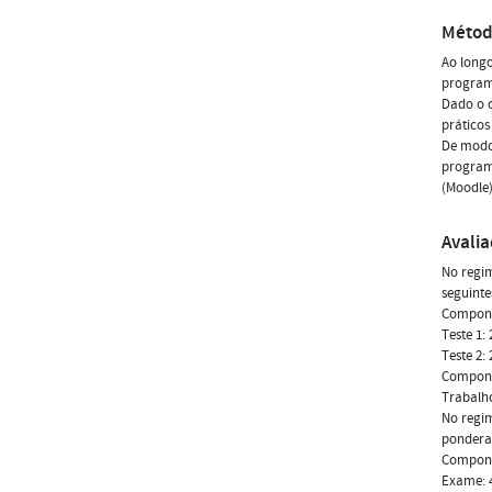
Métod
Ao longo
programá
Dado o c
práticos
De modo 
programá
(Moodle)
Avali
No regim
seguinte
Compone
Teste 1:
Teste 2:
Compone
Trabalho
No regim
pondera
Compone
Exame: 