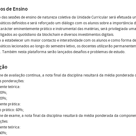
os de Ensino
 das sessões de ensino de natureza coletiva da Unidade Curricular será efetuada 
ticos definidos e será reforçado um diálogo com os alunos sobre a importância d
arácter eminentemente prático e instrumental das matérias, será privilegiada u
 ligados ao quotidiano da blockchain e diversos investimentos digitais.
a estabelecer um maior contacto e interatividade com os alunos e como forma de 
ticos lecionados ao longo do semestre letivo, os docentes utilizarão permanente
. Também nesta plataforma serão lançados desafios e problemas de estudo.
ação
e de avaliação contínua, a nota final da disciplina resultará da média ponderad
s ponderações:
nte teórica:
 20%;
 20%;
nte prática:
 prático: 60%;
e de exame, a nota final da disciplina resultará da média ponderada da componen
ções:
nte teórica:
40%;