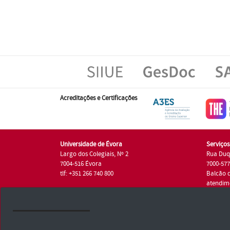
Acreditações e Certificações
Universidade de Évora
Serviço
Largo dos Colegiais, Nº 2
Rua Duq
7004-516 Évora
7000-57
tlf: +351 266 740 800
Balcão 
atendim
tlf.: +35