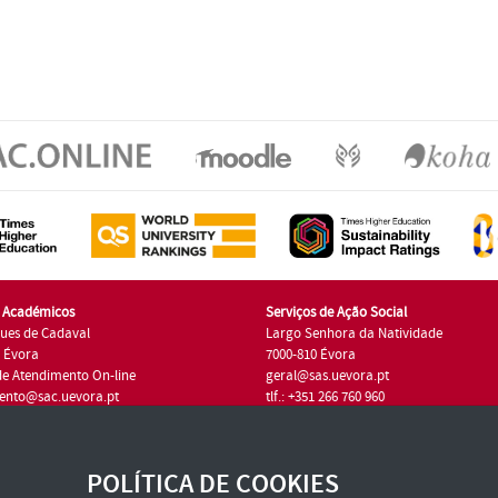
s Académicos
Serviços de Ação Social
ues de Cadaval
Largo Senhora da Natividade
7 Évora
7000-810 Évora
de Atendimento On-line
geral@sas.uevora.pt
ento@sac.uevora.pt
tlf.: +351 266 760 960
1 266 760 220
POLÍTICA DE COOKIES