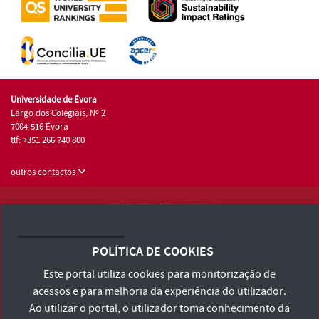
Universidade de Évora
Largo dos Colegiais, Nº 2
7004-516 Évora
tlf: +351 266 740 800
outros contactos
Universidade de Évora © 2026
Consulte os Termos e Condições e Política de Privacidade
POLÍTICA DE COOKIES
Declaração de Acessibilidade
Este portal utiliza cookies para monitorização de
acessos e para melhoria da experiência do utilizador.
Ao utilizar o portal, o utilizador toma conhecimento da