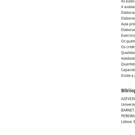
As aulas
A avalia
Elaboraç
Elaboraç
Aula prá
Elaboraç
Exercíci
Os quatr
Os crité
Qualidad
Assidui
Quantid
Capacida
Existe a
Biblio
AZEVEDO,
Universi
BARNET, 
PEREIRA,
Lisboa: 