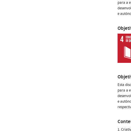
para a e
desenvol
e autón
Objet
Objet
Esta dis
para a e
desenvol
e autóno
respecti
Conte
1. Criat