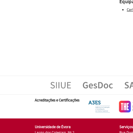
Equip
Car
Acreditações e Certificações
Universidade de Évora
Serviço
Largo dos Colegiais, Nº 2
Rua Duq