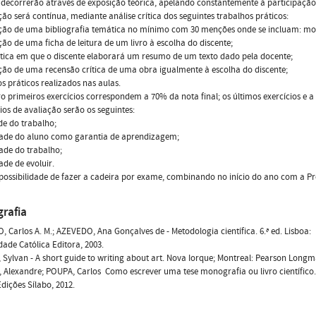
 decorrerão através de exposição teórica, apelando constantemente à participação
ção será contínua, mediante análise crítica dos seguintes trabalhos práticos:
ão de uma bibliografia temática no mínimo com 30 menções onde se incluam: monog
ão de uma ficha de leitura de um livro à escolha do discente;
tica em que o discente elaborará um resumo de um texto dado pela docente;
ão de uma recensão crítica de uma obra igualmente à escolha do discente;
os práticos realizados nas aulas.
o primeiros exercícios correspondem a 70% da nota final; os últimos exercícios e 
rios de avaliação serão os seguintes:
e do trabalho;
dade do aluno como garantia de aprendizagem;
ade do trabalho;
de de evoluir.
 possibilidade de fazer a cadeira por exame, combinando no início do ano com a Pr
grafia
 Carlos A. M.; AZEVEDO, Ana Gonçalves de - Metodologia científica. 6.ª ed. Lisboa:
dade Católica Editora, 2003.
Sylvan - A short guide to writing about art. Nova Iorque; Montreal: Pearson Longm
 Alexandre; POUPA, Carlos  Como escrever uma tese monografia ou livro científico. 
Edições Sílabo, 2012.