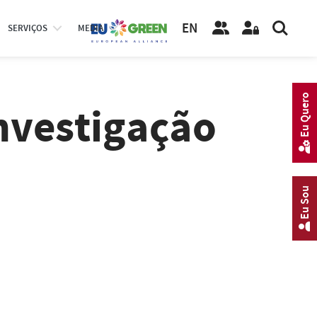
EN
SERVIÇOS
MEDIA
Eu Quero
nvestigação
Eu Sou