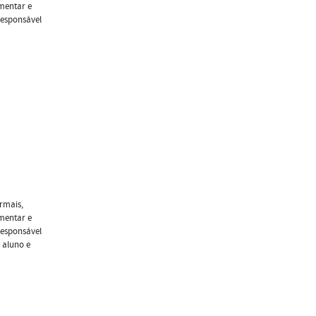
mentar e
responsável
ormais,
mentar e
responsável
 aluno e