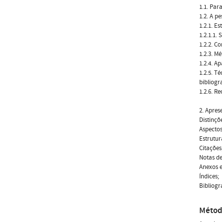
1.1. Par
1.2. A p
1.2.1. E
1.2.1.1.
1.2.2. C
1.2.3. M
1.2.4. A
1.2.5. Té
bibliogr
1.2.6. R
2. Apres
Distinçõ
Aspectos
Estrutur
Citações
Notas de
Anexos e
Índices;
Bibliogr
Métod