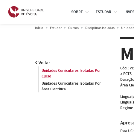
SOBRE
ESTUDAR
INVE
Início
Estudar
Cursos
Disciplinas Isoladas
Unidades
M
Voltar
Cód.:
VI
Unidades Curriculares Isoladas Por
3 ECTS
Curso
Duração
Unidades Curriculares Isoladas Por
Área Cie
Área Científica
Língua(s
Língua(s
Regime 
Apres
Esta UC 