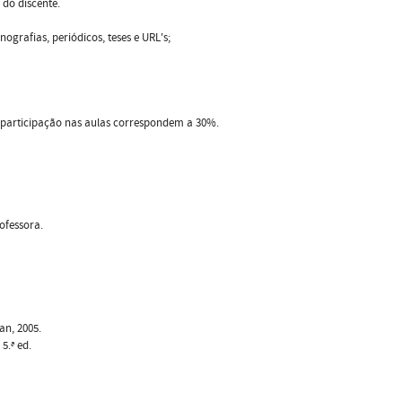
 do discente.
rafias, periódicos, teses e URL's;
a participação nas aulas correspondem a 30%.
ofessora.
an, 2005.
5.ª ed.