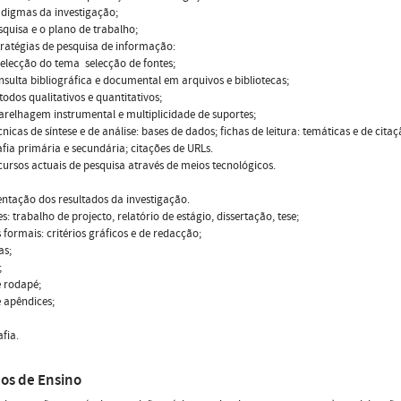
adigmas da investigação;
esquisa e o plano de trabalho;
stratégias de pesquisa de informação:
 Selecção do tema  selecção de fontes;
onsulta bibliográfica e documental em arquivos e bibliotecas;
étodos qualitativos e quantitativos;
parelhagem instrumental e multiplicidade de suportes;
cnicas de síntese e de análise: bases de dados; fichas de leitura: temáticas e de citaç
afia primária e secundária; citações de URLs.
ecursos actuais de pesquisa através de meios tecnológicos.
entação dos resultados da investigação.
es: trabalho de projecto, relatório de estágio, dissertação, tese;
 formais: critérios gráficos e de redacção;
as;
;
 rodapé;
 apêndices;
afia.
os de Ensino