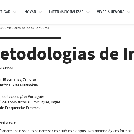
STIGAR
INOVAR
INTERNACIONALIZAR
VIVER A UÉVORA
 Curriculares Isoladas Por Curso
etodologias de I
S14195M
:
15 semanas/78 horas
ntífica:
Arte Multimédia
) de lecionação:
Português
) de apoio tutorial:
Português, Inglês
de Frequência:
Presencial
entação
fornece aos discentes os necessários critérios e dispositivos metodológicos formais,