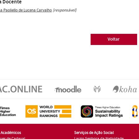
a Docente
la Paoliello de Lucena Carvalho
[responsável]
Voltar
s Académicos
Serviços de Ação Social
ues de Cadaval
Largo Senhora da Natividade