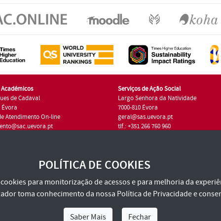
s Académicos
Serviços de Ação Social
ues de Cadaval
Largo Senhora da Natividade
7 Évora
7000-810 Évora
de Atendimento On-line
geral@sas.uevora.pt
ento@sac.uevora.pt
tlf.: +351 266 760 960
1 266 760 220
POLÍTICA DE COOKIES
za cookies para monitorização de acessos e para melhoria da experiên
tilizador toma conhecimento da nossa
Política de Privacidade
e consen
Saber Mais
Fechar