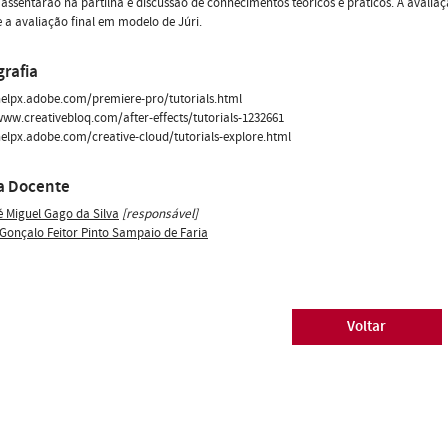
 assentarão na partilha e discussão de conhecimentos teóricos e práticos. A avalia
 a avaliação final em modelo de Júri.
grafia
helpx.adobe.com/premiere-pro/tutorials.html
www.creativebloq.com/after-effects/tutorials-1232661
helpx.adobe.com/creative-cloud/tutorials-explore.html
a Docente
é Miguel Gago da Silva
[responsável]
 Gonçalo Feitor Pinto Sampaio de Faria
Voltar