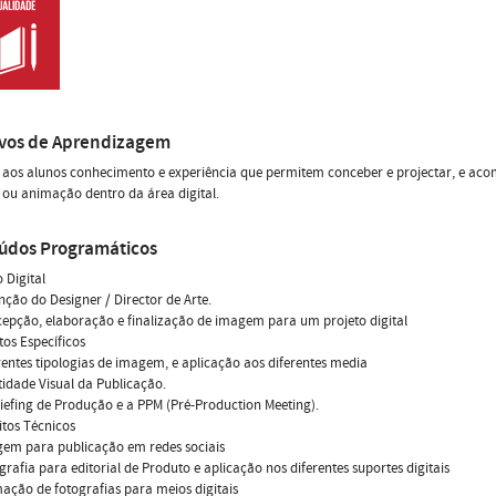
ivos de Aprendizagem
 aos alunos conhecimento e experiência que permitem conceber e projectar, e aco
 ou animação dentro da área digital.
údos Programáticos
o Digital
unção do Designer / Director de Arte.
cepção, elaboração e finalização de imagem para um projeto digital
tos Específicos
erentes tipologias de imagem, e aplicação aos diferentes media
ntidade Visual da Publicação.
riefing de Produção e a PPM (Pré-Production Meeting).
itos Técnicos
gem para publicação em redes sociais
ografia para editorial de Produto e aplicação nos diferentes suportes digitais
mação de fotografias para meios digitais