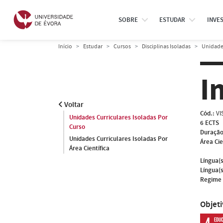
SOBRE
ESTUDAR
INVE
Início
Estudar
Cursos
Disciplinas Isoladas
Unidades
I
Voltar
Cód.:
VI
Unidades Curriculares Isoladas Por
6 ECTS
Curso
Duração
Unidades Curriculares Isoladas Por
Área Cie
Área Científica
Língua(s
Língua(s
Regime 
Objet