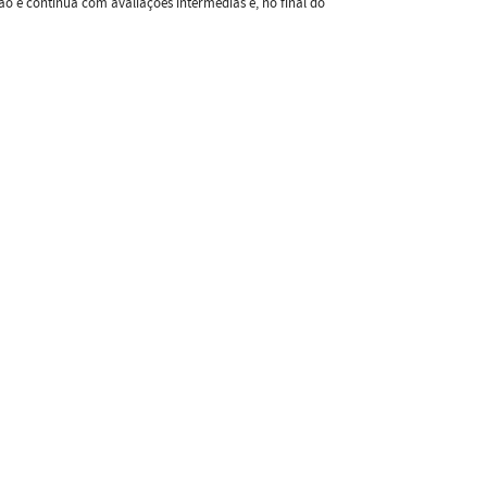
ção é contínua com avaliações intermédias e, no final do