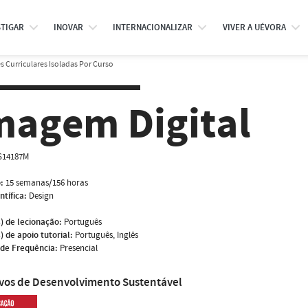
STIGAR
INOVAR
INTERNACIONALIZAR
VIVER A UÉVORA
 Curriculares Isoladas Por Curso
magem Digital
S14187M
:
15 semanas/156 horas
ntífica:
Design
) de lecionação:
Português
) de apoio tutorial:
Português, Inglês
de Frequência:
Presencial
ivos de Desenvolvimento Sustentável