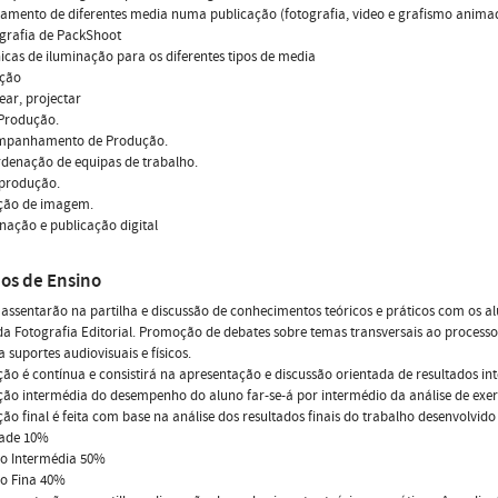
zamento de diferentes media numa publicação (fotografia, video e grafismo anima
ografia de PackShoot
nicas de iluminação para os diferentes tipos de media
ução
near, projectar
-Produção.
ompanhamento de Produção.
rdenação de equipas de trabalho.
-produção.
eção de imagem.
inação e publicação digital
os de Ensino
 assentarão na partilha e discussão de conhecimentos teóricos e práticos com os 
a Fotografia Editorial. Promoção de debates sobre temas transversais ao process
a suportes audiovisuais e físicos.
ção é contínua e consistirá na apresentação e discussão orientada de resultados in
ção intermédia do desempenho do aluno far-se-á por intermédio da análise de exer
ção final é feita com base na análise dos resultados finais do trabalho desenvolvid
dade 10%
ão Intermédia 50%
ão Fina 40%