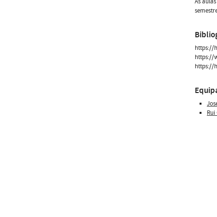
As aulas
semestre
Biblio
https://
https://
https://
Equip
Jos
Rui