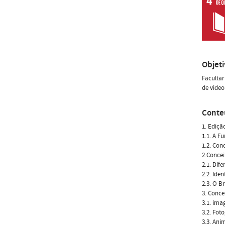
Objet
Facultar
de video
Conte
1. Ediçã
1.1. A F
1.2. Con
2.Concei
2.1. Dif
2.2. Ide
2.3. O B
3. Conce
3.1. ima
3.2. Fot
3.3. Ani