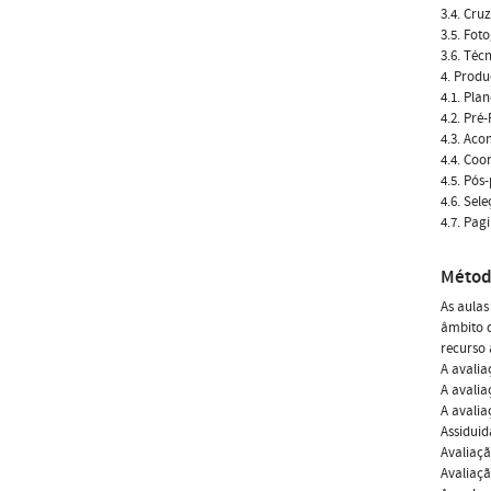
3.4. Cru
3.5. Fot
3.6. Téc
4. Prod
4.1. Pla
4.2. Pré
4.3. Ac
4.4. Coo
4.5. Pós
4.6. Sel
4.7. Pag
Métod
As aulas
âmbito d
recurso 
A avalia
A avalia
A avalia
Assidui
Avaliaç
Avaliaç