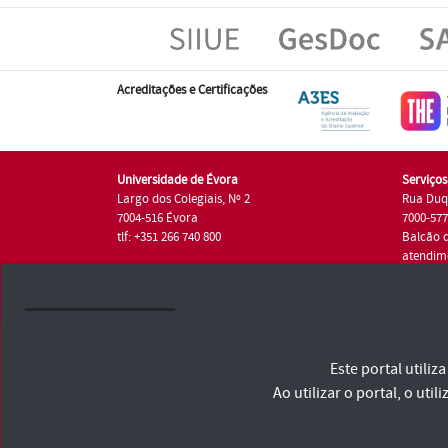
Acreditações e Certificações
Universidade de Évora
Serviço
Largo dos Colegiais, Nº 2
Rua Duq
7004-516 Évora
7000-57
tlf: +351 266 740 800
Balcão 
atendim
tlf.: +35
Universidade de Évora © 2026
Este portal utili
Consulte os Termos e Condições e Política de Privacidade
Declaração de Acessibilidade
Ao utilizar o portal, o u