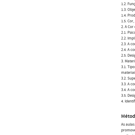
1.2. Fun
1.3. Obj
1.4. Prod
1.5. Cor
2. A Co
2.1. Psi
2.2. Imp
2.3. A c
2.4. A c
2.5. De
3. Mater
3.1. Tip
materiai
3.2. Sup
3.3. A c
3.4. A c
3.5. Des
4. Ident
Métod
As aulas
promoven