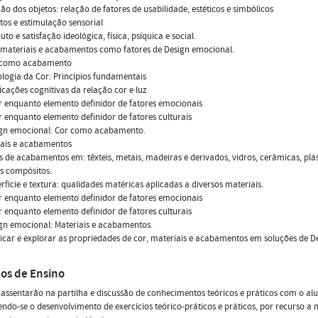
ção dos objetos: relação de fatores de usabilidade, estéticos e simbólicos
etos e estimulação sensorial
uto e satisfação ideológica, física, psíquica e social.
, materiais e acabamentos como fatores de Design emocional.
r como acabamento
cologia da Cor: Princípios fundamentais
licações cognitivas da relação cor e luz
or enquanto elemento definidor de fatores emocionais
or enquanto elemento definidor de fatores culturais
sign emocional: Cor como acabamento.
iais e acabamentos
os de acabamentos em: têxteis, metais, madeiras e derivados, vidros, cerâmicas, plás
s compósitos.
erfície e textura: qualidades matéricas aplicadas a diversos materiais.
or enquanto elemento definidor de fatores emocionais
or enquanto elemento definidor de fatores culturais
ign emocional: Materiais e acabamentos.
ificar e explorar as propriedades de cor, materiais e acabamentos em soluções de D
os de Ensino
 assentarão na partilha e discussão de conhecimentos teóricos e práticos com o al
do-se o desenvolvimento de exercícios teórico-práticos e práticos, por recurso a 