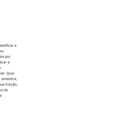
entificar e
omo
dos por
icar a
o
ber: Qual
 simbólica,
sua função,
is da
e