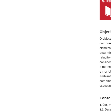
Objet
O object
compree
elemento
determin
relação
consider
o materi
e morfol
ambiente
combinaç
expectat
Conte
1. Cor, 
1.1. Des