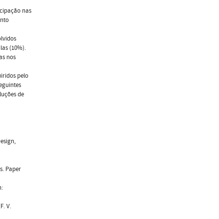
icipação nas
ento
lvidos
las (10%).
as nos
iridos pelo
eguintes
luções de
esign,
s. Paper
n:
F. V.