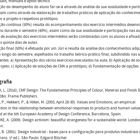
uais, manuais e apoio técnico.
ção do desempenho do aluno far-se-á através da análise da sua assiduidade e part
ssim como através da elaboração de trabalhos práticos de aplicação do conhecim
o a projeto e respetivos protótipos.
ção contínua (50%) resulta do acompanhamento dos exercício intermédios desenvo
no durante o semestre (40%), assim como da sua assiduidade e participação nas au
 de avaliação dos exercícios intermédios serão combinadas com os alunos e afixad
s quinze dias de aulas.
ção final (50%) é efetuada por um Júri e resulta da análise dos conhecimentos adqu
 longo do semestre, espelhados no trabalho teórico-prático final, subdividido nas s
tes: a) Apresentação dos vários exercícios executados na aula; b) Aplicação de so
ojeto; c) Aplicação de soluções de CMA a protótipos; d) Fundamentação de opções.
grafia
 L. (2016), CMF Design: The Fundamental Principles of Colour, Material and Finish D
dão: Frame Publishers.
P., Hekkert, P., & Hillen, M. (2003, April 28-30). Values and Emotions; an empirical
ation in the relationship between emotional responses to products and human value
d at the 5th European Academy of Design Conference, Barcelona, Spain.
E, A. (2009). Design activism: beautiful strangeness for a sustainable world. Londo
an.
B. (2001). Design industrial - bases para a configuração para produtos industriais (
ans. 1ª ed.). São Paulo: Edgard Blücher.