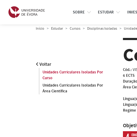
SOBRE
ESTUDAR
INVE
Início
Estudar
Cursos
Disciplinas Isoladas
Unidades
C
Voltar
Cód.:
VI
Unidades Curriculares Isoladas Por
6 ECTS
Curso
Duração
Unidades Curriculares Isoladas Por
Área Cie
Área Científica
Língua(s
Língua(s
Regime 
Objet