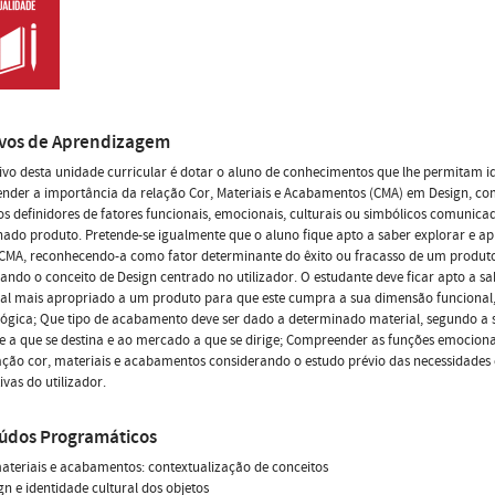
ivos de Aprendizagem
ivo desta unidade curricular é dotar o aluno de conhecimentos que lhe permitam id
nder a importância da relação Cor, Materiais e Acabamentos (CMA) em Design, c
s definidores de fatores funcionais, emocionais, culturais ou simbólicos comunica
ado produto. Pretende-se igualmente que o aluno fique apto a saber explorar e apl
 CMA, reconhecendo-a como fator determinante do êxito ou fracasso de um produt
ando o conceito de Design centrado no utilizador. O estudante deve ficar apto a sa
al mais apropriado a um produto para que este cumpra a sua dimensão funcional,
ógica; Que tipo de acabamento deve ser dado a determinado material, segundo a 
 a que se destina e ao mercado a que se dirige; Compreender as funções emociona
ão cor, materiais e acabamentos considerando o estudo prévio das necessidades 
ivas do utilizador.
údos Programáticos
materiais e acabamentos: contextualização de conceitos
ign e identidade cultural dos objetos