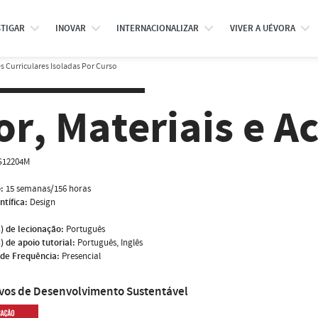
STIGAR
INOVAR
INTERNACIONALIZAR
VIVER A UÉVORA
 Curriculares Isoladas Por Curso
or, Materiais e 
S12204M
:
15 semanas/156 horas
ntífica:
Design
) de lecionação:
Português
) de apoio tutorial:
Português, Inglês
de Frequência:
Presencial
ivos de Desenvolvimento Sustentável