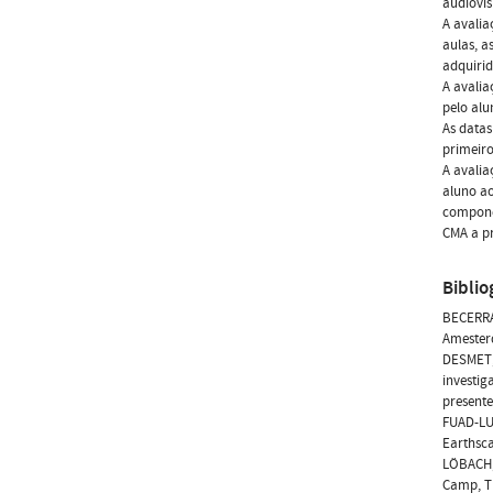
audiovis
A avalia
aulas, a
adquirid
A avalia
pelo alu
As datas
primeiro
A avalia
aluno ao
componen
CMA a pr
Biblio
BECERRA,
Amester
DESMET, 
investig
presente
FUAD-LUK
Earthsc
LÖBACH, 
Camp, Tr