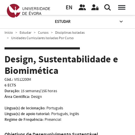
EN
ESTUDAR
Início
Estudar
Cursos
Disciplinas Isoladas
Unidades Curriculares Isoladas Por Curso
Design, Sustentabilidade e
Biomimética
Cód.:
VIS12200M
6 ECTS
Duração:
15 semanas/156 horas
Área Científica:
Design
Língua(s) de lecionação:
Português
Língua(s) de apoio tutorial:
Português, Inglês
Regime de Frequência:
Presencial
Objetivos de Desenvolvimento Sustentável