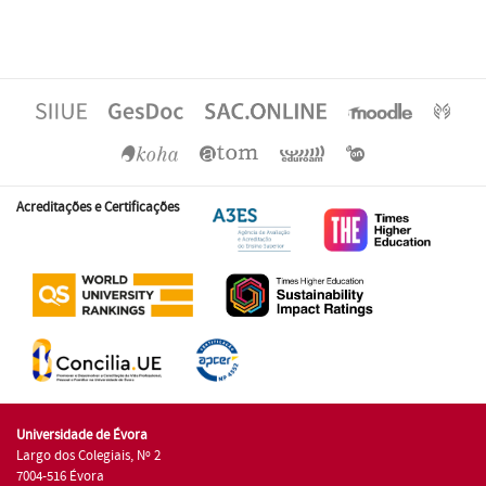
Acreditações e Certificações
Universidade de Évora
Largo dos Colegiais, Nº 2
7004-516 Évora