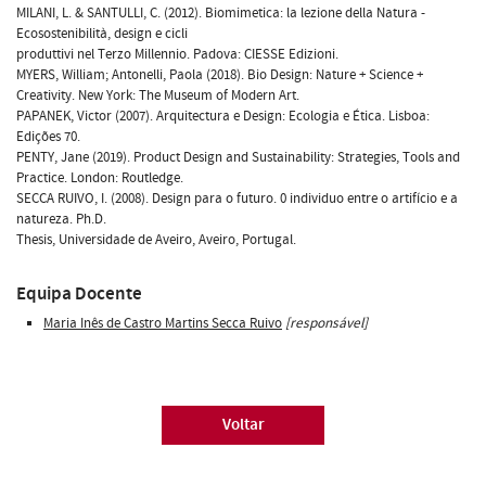
MILANI, L. & SANTULLI, C. (2012). Biomimetica: la lezione della Natura -
Ecosostenibilità, design e cicli
produttivi nel Terzo Millennio. Padova: CIESSE Edizioni.
MYERS, William; Antonelli, Paola (2018). Bio Design: Nature + Science +
Creativity. New York: The Museum of Modern Art.
PAPANEK, Victor (2007). Arquitectura e Design: Ecologia e Ética. Lisboa:
Edições 70.
PENTY, Jane (2019). Product Design and Sustainability: Strategies, Tools and
Practice. London: Routledge.
SECCA RUIVO, I. (2008). Design para o futuro. 0 individuo entre o artifício e a
natureza. Ph.D.
Thesis, Universidade de Aveiro, Aveiro, Portugal.
Equipa Docente
Maria Inês de Castro Martins Secca Ruivo
[responsável]
Voltar