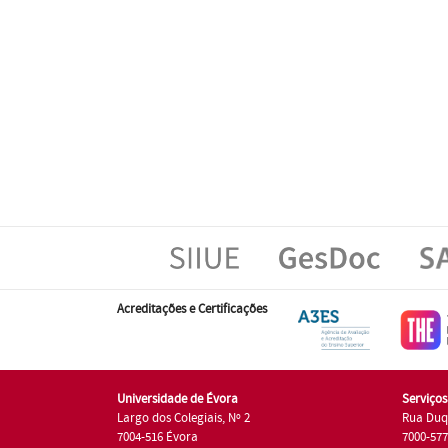
Acreditações e Certificações
Universidade de Évora
Serviço
Largo dos Colegiais, Nº 2
Rua Duq
7004-516 Évora
7000-57