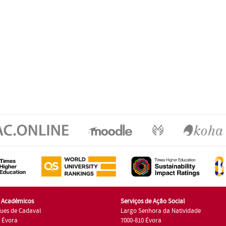
s Académicos
Serviços de Ação Social
ues de Cadaval
Largo Senhora da Natividade
7 Évora
7000-810 Évora