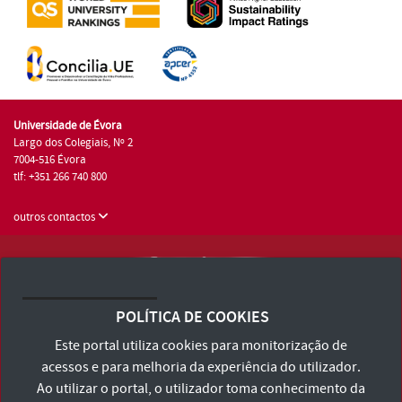
Universidade de Évora
Largo dos Colegiais, Nº 2
7004-516 Évora
tlf: +351 266 740 800
outros contactos
Universidade de Évora © 2026
Consulte os Termos e Condições e Política de Privacidade
POLÍTICA DE COOKIES
Declaração de Acessibilidade
Este portal utiliza cookies para monitorização de
acessos e para melhoria da experiência do utilizador.
Ao utilizar o portal, o utilizador toma conhecimento da