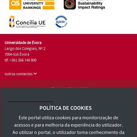
Universidade de Évora
Largo dos Colegiais, Nº 2
7004-516 Évora
tlf: +351 266 740 800
outros contactos
Universidade de Évora © 2026
Consulte os Termos e Condições e Política de Privacidade
POLÍTICA DE COOKIES
Declaração de Acessibilidade
Este portal utiliza cookies para monitorização de
acessos e para melhoria da experiência do utilizador.
Ao utilizar o portal, o utilizador toma conhecimento da