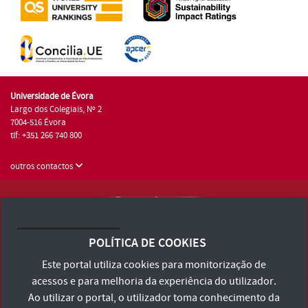
Universidade de Évora
Largo dos Colegiais, Nº 2
7004-516 Évora
tlf: +351 266 740 800
outros contactos
Universidade de Évora © 2026
Consulte os Termos e Condições e Política de Privacidade
POLÍTICA DE COOKIES
Declaração de Acessibilidade
Este portal utiliza cookies para monitorização de
acessos e para melhoria da experiência do utilizador.
Ao utilizar o portal, o utilizador toma conhecimento da