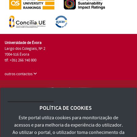
Universidade de Évora
Largo dos Colegiais, Nº 2
7004-516 Évora
tlf: +351 266 740 800
outros contactos
Universidade de Évora © 2026
Consulte os Termos e Condições e Política de Privacidade
POLÍTICA DE COOKIES
Declaração de Acessibilidade
Este portal utiliza cookies para monitorização de
acessos e para melhoria da experiência do utilizador.
Ao utilizar o portal, o utilizador toma conhecimento da