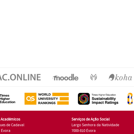
s Académicos
Serviços de Ação Social
ues de Cadaval
Largo Senhora da Natividade
7 Évora
7000-810 Évora