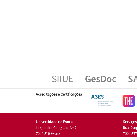
Acreditações e Certificações
Universidade de Évora
Serviço
Largo dos Colegiais, Nº 2
Rua Duq
7004-516 Évora
7000-57