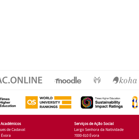
s Académicos
Serviços de Ação Social
ues de Cadaval
Largo Senhora da Natividade
7 Évora
7000-810 Évora