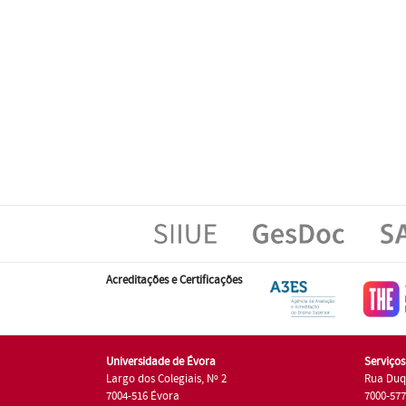
Acreditações e Certificações
Universidade de Évora
Serviço
Largo dos Colegiais, Nº 2
Rua Duq
7004-516 Évora
7000-57