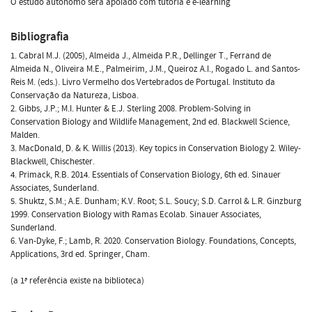
O estudo autónomo será apoiado com tutoria e e-learning
Bibliografia
1. Cabral M.J. (2005), Almeida J., Almeida P.R., Dellinger T., Ferrand de
Almeida N., Oliveira M.E., Palmeirim, J.M., Queiroz A.I., Rogado L. and Santos-
Reis M. (eds.). Livro Vermelho dos Vertebrados de Portugal. Instituto da
Conservação da Natureza, Lisboa.
2. Gibbs, J.P.; M.I. Hunter & E.J. Sterling 2008. Problem-Solving in
Conservation Biology and Wildlife Management, 2nd ed. Blackwell Science,
Malden.
3. MacDonald, D. & K. Willis (2013). Key topics in Conservation Biology 2. Wiley-
Blackwell, Chischester.
4. Primack, R.B. 2014. Essentials of Conservation Biology, 6th ed. Sinauer
Associates, Sunderland.
5. Shuktz, S.M.; A.E. Dunham; K.V. Root; S.L. Soucy; S.D. Carrol & L.R. Ginzburg
1999. Conservation Biology with Ramas Ecolab. Sinauer Associates,
Sunderland.
6. Van-Dyke, F.; Lamb, R. 2020. Conservation Biology. Foundations, Concepts,
Applications, 3rd ed. Springer, Cham.
(a 1ª referência existe na biblioteca)