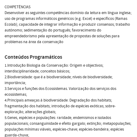
COMPETÊNCIAS
Desenvolver as seguintes competências domínio da leitura em língua inglesa;
uso de programas informáticos genéricos (e.g. Excel) e específicos (Ramas
Ecolab); capacidade de integrar informação e produzir consensos; trabalho
autónomo; sedimentação do português; favorecimento do
empreendedorismo pela apresentação de propostas de soluções para
problemas na área da conservação
Conteúdos Programáticos
1.Introdução Biologia da Conservação: Origem e objectivos;
interdisciplinaridade; conceitos básicos;
2.Biodiversidade: que é a biodiversidade; níveis de biodiversidade;
importância;
3.Serviços e funções dos Ecossistemas. Valorização dos serviços dos
ecossistemas;
4.Principais ameaças à biodiversidade: Degradação dos habitats;
fragmentação dos habitats; introdução de espécies exóticas; sobre-
exploração; alterações globais;
5.Genes, espécies e populações: raridade, endemismos e isolados
populacionais; consanguinidade e efeito gargalo; extinção; metapopulações;
populações mínimas viáveis, espécies-chave; espécies-bandeira; espécies
guarda-chuva;