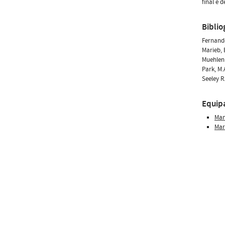
final e 
Biblio
Fernandé
Marieb, 
Muehlenb
Park, M.
Seeley R
Equip
Man
Mar