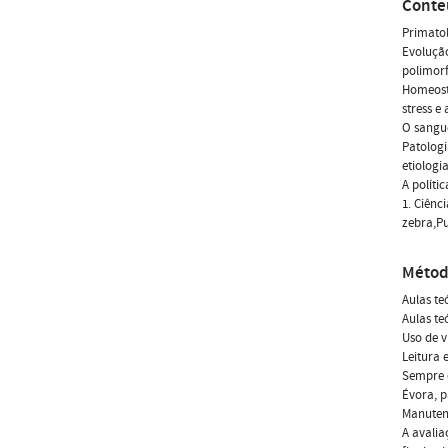
Conte
Primato
Evoluçã
polimor
Homeosta
stress e
O sangu
Patologi
etiologi
A políti
1. Ciênc
zebra,P
Métod
Aulas te
Aulas te
Uso de v
Leitura 
Sempre q
Évora, p
Manuten
A avalia