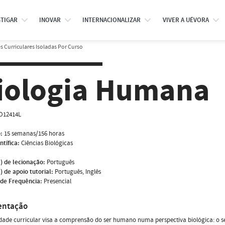
STIGAR
INOVAR
INTERNACIONALIZAR
VIVER A UÉVORA
 Curriculares Isoladas Por Curso
iologia Humana
O12414L
:
15 semanas/156 horas
ntífica:
Ciências Biológicas
) de lecionação:
Português
) de apoio tutorial:
Português, Inglês
de Frequência:
Presencial
entação
dade curricular visa a comprensão do ser humano numa perspectiva biológica: o s