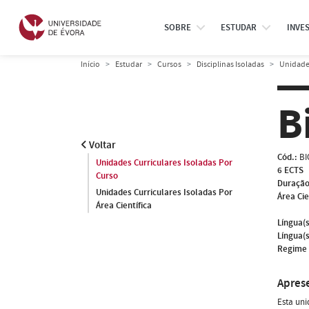
SOBRE
ESTUDAR
INVE
Início
Estudar
Cursos
Disciplinas Isoladas
Unidades
B
Voltar
Cód.:
BI
Unidades Curriculares Isoladas Por
6 ECTS
Curso
Duração
Unidades Curriculares Isoladas Por
Área Cie
Área Científica
Língua(s
Língua(s
Regime 
Apres
Esta uni