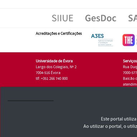
Acreditações e Certificações
Universidade de Évora
Serviço
Largo dos Colegiais, Nº 2
Rua Duq
7004-516 Évora
7000-57
tlf: +351 266 740 800
Balcão 
atendim
tlf.: +35
Universidade de Évora © 2026
Este portal utili
Consulte os Termos e Condições e Política de Privacidade
Declaração de Acessibilidade
Ao utilizar o portal, o u