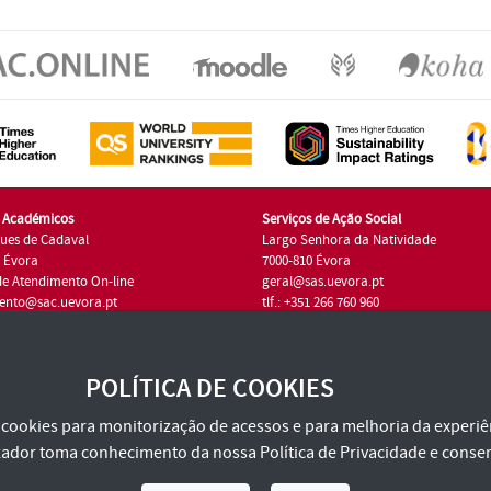
s Académicos
Serviços de Ação Social
ues de Cadaval
Largo Senhora da Natividade
7 Évora
7000-810 Évora
de Atendimento On-line
geral@sas.uevora.pt
ento@sac.uevora.pt
tlf.: +351 266 760 960
1 266 760 220
POLÍTICA DE COOKIES
za cookies para monitorização de acessos e para melhoria da experiên
tilizador toma conhecimento da nossa
Política de Privacidade
e consen