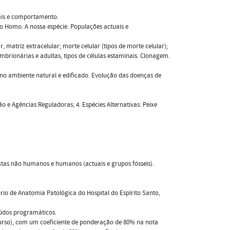
ais e comportamento.
 Homo. A nossa espécie. Populações actuais e
, matriz extracelular; morte celular (tipos de morte celular);
embrionárias e adultas, tipos de células estaminais. Clonagem.
o ambiente natural e edificado. Evolução das doenças de
o e Agências Reguladoras; 4. Espécies Alternativas: Peixe
atas não humanos e humanos (actuais e grupos fósseis).
rio de Anatomia Patológica do Hospital do Espírito Santo,
eúdos programáticos.
curso), com um coeficiente de ponderação de 80% na nota