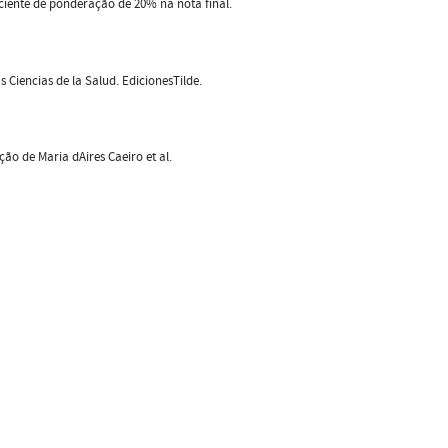
iente de ponderação de 20% na nota final.
s Ciencias de la Salud. EdicionesTilde.
ão de Maria dAires Caeiro et al.