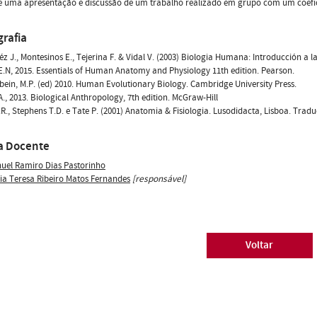
de uma apresentação e discussão de um trabalho realizado em grupo com um coefic
grafia
z J., Montesinos E., Tejerina F. & Vidal V. (2003) Biologia Humana: Introducción a la
E.N, 2015. Essentials of Human Anatomy and Physiology 11th edition. Pearson.
ein, M.P. (ed) 2010. Human Evolutionary Biology. Cambridge University Press.
A., 2013. Biological Anthropology, 7th edition. McGraw-Hill
.R., Stephens T.D. e Tate P. (2001) Anatomia & Fisiologia. Lusodidacta, Lisboa. Traduç
a Docente
uel Ramiro Dias Pastorinho
ia Teresa Ribeiro Matos Fernandes
[responsável]
Voltar