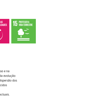
sso e na
 da evolução
dispersão dos
cidos
ctuais.