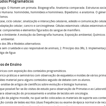
údos Programáticos
logia. O Homem um primata. Biogeografia. Anatomia comparada. Estruturas soci
o Humana: hominóides, hominídeos e hominíneos. Bipedismo: e anatomia. O género
fismos.
se, ciclo celular; sinalização e interacções celulares, adesão e comunicação celular
 adaptação celular; cancro e carcinogénese. Células estaminais: células estaminais 
e: componentes e elementos figurados do sangue de mamífero.
a e Ambiente: A evolução da Demografia humana; Exposição ambiental; Químicos n
a ambiental.
ca dos 3Rs e Modelos alternativos:
ia sem crueldade e uso responsável de animais; 2. Princípio dos 3Rs; 3. Implementaçã
ulga de Água
os de Ensino
óricas com exposição dos conteúdos programáticos.
órico-práticas e seminários com observação de esqueletos e moldes de vários prim
ídeo material para alguns conteúdos seguido de debate com os alunos.
e análise de artigos de científicos sobre evolução e biologia humanas.
ue possível far-se-ão visitas de estudo para observação de Primatas e ao Laborató
ara observação do processamento e análise de tecidos em oncologia.
ção da página moodle, na qual serão colocadas os materiais de suporte aos cont
ção consta de testes escritos (duas frequências ou exame de época normal e de re