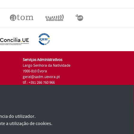
Serviços Administrativos
Largo Senhora da Natividade
7000-810 Évora
geral@sadm.uevora.pt
tlf.: +351 266 760 966
cia do utilizador.
te a utilização de cookies.