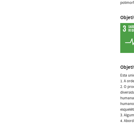
polimorf
Objet
Objet
Esta uni
1. A ord
2. O pro
diversid
humana, 
humanos
esquelé
3. Algum
4. Abord