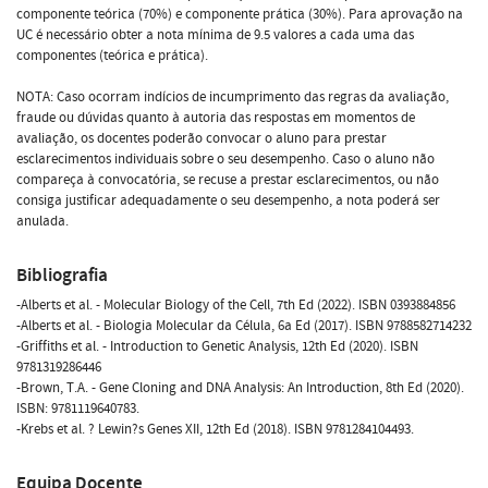
componente teórica (70%) e componente prática (30%). Para aprovação na
UC é necessário obter a nota mínima de 9.5 valores a cada uma das
componentes (teórica e prática).
NOTA: Caso ocorram indícios de incumprimento das regras da avaliação,
fraude ou dúvidas quanto à autoria das respostas em momentos de
avaliação, os docentes poderão convocar o aluno para prestar
esclarecimentos individuais sobre o seu desempenho. Caso o aluno não
compareça à convocatória, se recuse a prestar esclarecimentos, ou não
consiga justificar adequadamente o seu desempenho, a nota poderá ser
anulada.
Bibliografia
-Alberts et al. - Molecular Biology of the Cell, 7th Ed (2022). ISBN 0393884856
-Alberts et al. - Biologia Molecular da Célula, 6a Ed (2017). ISBN 9788582714232
-Griffiths et al. - Introduction to Genetic Analysis, 12th Ed (2020). ISBN
9781319286446
-Brown, T.A. - Gene Cloning and DNA Analysis: An Introduction, 8th Ed (2020).
ISBN: 9781119640783.
-Krebs et al. ? Lewin?s Genes XII, 12th Ed (2018). ISBN 9781284104493.
Equipa Docente