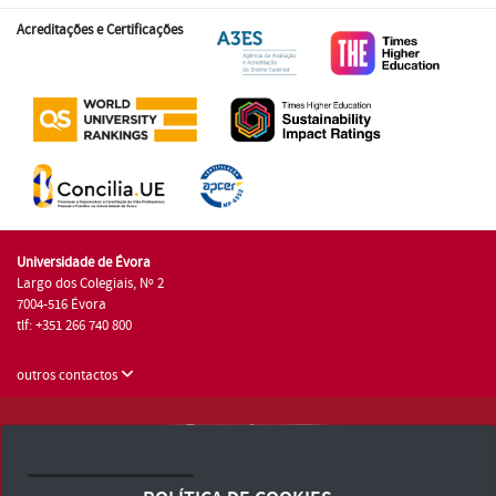
Acreditações e Certificações
Universidade de Évora
Largo dos Colegiais, Nº 2
7004-516 Évora
tlf: +351 266 740 800
outros contactos
Universidade de Évora © 2026
Consulte os Termos e Condições e Política de Privacidade