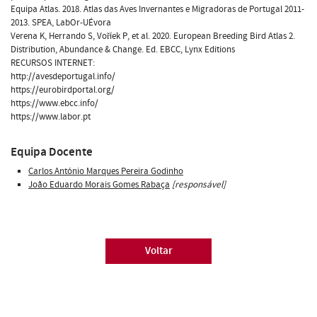
Equipa Atlas. 2018. Atlas das Aves Invernantes e Migradoras de Portugal 2011-
2013. SPEA, LabOr-UÉvora
Verena K, Herrando S, Voříek P, et al. 2020. European Breeding Bird Atlas 2.
Distribution, Abundance & Change. Ed. EBCC, Lynx Editions
RECURSOS INTERNET:
http://avesdeportugal.info/
https://eurobirdportal.org/
https://www.ebcc.info/
https://www.labor.pt
Equipa Docente
Carlos António Marques Pereira Godinho
João Eduardo Morais Gomes Rabaça
[responsável]
Voltar