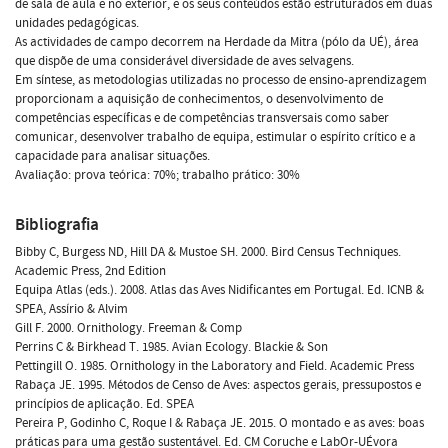
de sala de aula e no exterior, e os seus conteúdos estão estruturados em duas
unidades pedagógicas.
As actividades de campo decorrem na Herdade da Mitra (pólo da UÉ), área
que dispõe de uma considerável diversidade de aves selvagens.
Em síntese, as metodologias utilizadas no processo de ensino-aprendizagem
proporcionam a aquisição de conhecimentos, o desenvolvimento de
competências específicas e de competências transversais como saber
comunicar, desenvolver trabalho de equipa, estimular o espírito crítico e a
capacidade para analisar situações.
Avaliação: prova teórica: 70%; trabalho prático: 30%
Bibliografia
Bibby C, Burgess ND, Hill DA & Mustoe SH. 2000. Bird Census Techniques.
Academic Press, 2nd Edition
Equipa Atlas (eds.). 2008. Atlas das Aves Nidificantes em Portugal. Ed. ICNB &
SPEA, Assírio & Alvim
Gill F. 2000. Ornithology. Freeman & Comp
Perrins C & Birkhead T. 1985. Avian Ecology. Blackie & Son
Pettingill O. 1985. Ornithology in the Laboratory and Field. Academic Press
Rabaça JE. 1995. Métodos de Censo de Aves: aspectos gerais, pressupostos e
princípios de aplicação. Ed. SPEA
Pereira P, Godinho C, Roque I & Rabaça JE. 2015. O montado e as aves: boas
práticas para uma gestão sustentável. Ed. CM Coruche e LabOr-UÉvora