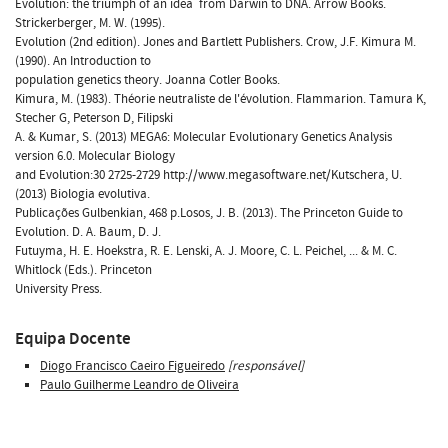
Evolution: the triumph of an idea  from Darwin to DNA. Arrow Books.
Strickerberger, M. W. (1995).
Evolution (2nd edition). Jones and Bartlett Publishers. Crow, J.F. Kimura M.
(1990). An Introduction to
population genetics theory. Joanna Cotler Books.
Kimura, M. (1983). Théorie neutraliste de l'évolution. Flammarion. Tamura K,
Stecher G, Peterson D, Filipski
A. & Kumar, S. (2013) MEGA6: Molecular Evolutionary Genetics Analysis
version 6.0. Molecular Biology
and Evolution:30 2725-2729 http://www.megasoftware.net/Kutschera, U.
(2013) Biologia evolutiva.
Publicações Gulbenkian, 468 p.Losos, J. B. (2013). The Princeton Guide to
Evolution. D. A. Baum, D. J.
Futuyma, H. E. Hoekstra, R. E. Lenski, A. J. Moore, C. L. Peichel, ... & M. C.
Whitlock (Eds.). Princeton
University Press.
Equipa Docente
Diogo Francisco Caeiro Figueiredo
[responsável]
Paulo Guilherme Leandro de Oliveira