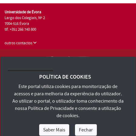
Universidade de Évora
Largo dos Colegiais, Nº 2
7004-516 Évora
tlf: +351 266 740 800
outros contactos
Universidade de Évora © 2026
Consulte os Termos e Condições e Política de Privacidade
POLÍTICA DE COOKIES
Declaração de Acessibilidade
Este portal utiliza cookies para monitorização de
acessos e para melhoria da experiência do utilizador.
Ao utilizar o portal, o utilizador toma conhecimento da
nossa
Política de Privacidade
e consente a utilização
de cookies.
Saber Mais
Fechar