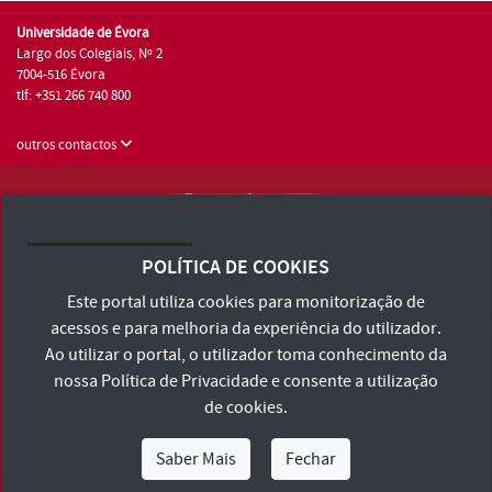
Universidade de Évora
Largo dos Colegiais, Nº 2
7004-516 Évora
tlf: +351 266 740 800
outros contactos
Universidade de Évora © 2026
Consulte os Termos e Condições e Política de Privacidade
POLÍTICA DE COOKIES
Declaração de Acessibilidade
Este portal utiliza cookies para monitorização de
acessos e para melhoria da experiência do utilizador.
Ao utilizar o portal, o utilizador toma conhecimento da
nossa
Política de Privacidade
e consente a utilização
de cookies.
Saber Mais
Fechar