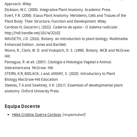
Approach. Wiley
Dickison, W.C. (2000). Integrative Plant Anatomy. Academic Press
Evert, F.R. (2008). Esaus Plant Anatomy: Meristems, Cells and Tissues of the
Plant Body: Their Structure, Function and Development. Wiley
Cardoso H, Gazarini L (2022). Caderno de apoio - O sistema radicular.
http://hdl.handle.net/10174/32102
MAUSETH, J.D. (2016). Botany: an introduction to plant biology. Multimedia
Enhanced Edition. Jones and Bartlett.
Moore, R., Clark, W. D. and Vodopich, D. S. (1998). Botany. WCB and McGraw-
Hill.
Paniagua, R. et all. (2007). Citologia e Histologia Vegetal e Animal.
Interamericana  McGraw- Hill.
STERN, K.R; BIDLACK; J and JANSKY, S. (2020). Introductory to Plant
Biology.MacGraw-Hill Education
Steeves, T.A.and Sawhney, V.K. (2017). Essentials of developmental plant
anatomy. Oxford Universty Press
Equipa Docente
Hélia Cristina Guerra Cardoso
[responsável]