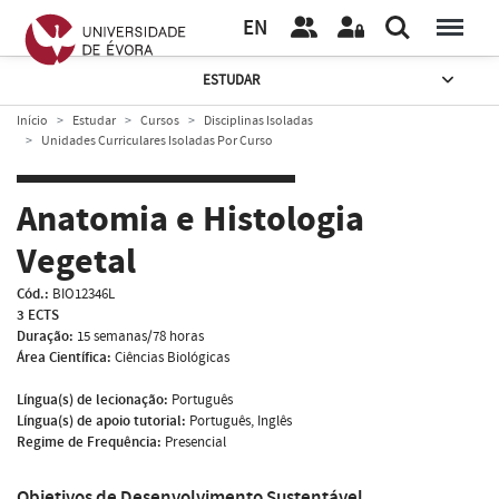
EN
ESTUDAR
Início
Estudar
Cursos
Disciplinas Isoladas
Unidades Curriculares Isoladas Por Curso
Anatomia e Histologia
Vegetal
Cód.:
BIO12346L
3 ECTS
Duração:
15 semanas/78 horas
Área Científica:
Ciências Biológicas
Língua(s) de lecionação:
Português
Língua(s) de apoio tutorial:
Português, Inglês
Regime de Frequência:
Presencial
Objetivos de Desenvolvimento Sustentável