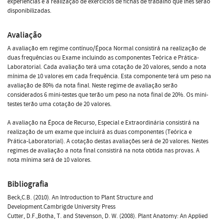
experiências e a realização de exercícios de fichas de trabalho que lhes serão
disponibilizadas.
Avaliação
A avaliação em regime contínuo/Época Normal consistirá na realização de
duas frequências ou Exame incluindo as componentes Teórica e Prática-
Laboratorial. Cada avaliação terá uma cotação de 20 valores, sendo a nota
mínima de 10 valores em cada frequência. Esta componente terá um peso na
avaliação de 80% da nota final. Neste regime de avaliação serão
considerados 6 mini-testes que terão um peso na nota final de 20%. Os mini-
testes terão uma cotação de 20 valores.
A avaliação na Época de Recurso, Especial e Extraordinária consistirá na
realização de um exame que incluirá as duas componentes (Teórica e
Prática-Laboratorial). A cotação destas avaliações será de 20 valores. Nestes
regimes de avaliação a nota final consistirá na nota obtida nas provas. A
nota mínima será de 10 valores.
Bibliografia
Beck,C.B. (2010). An Introduction to Plant Structure and
Development.Cambrigde University Press
Cutter, D.F.,Botha, T. and Stevenson, D. W. (2008). Plant Anatomy: An Applied