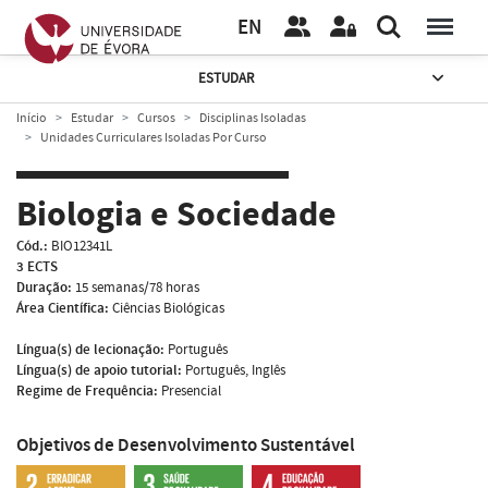
EN
ESTUDAR
Início
Estudar
Cursos
Disciplinas Isoladas
Unidades Curriculares Isoladas Por Curso
Biologia e Sociedade
Cód.:
BIO12341L
3 ECTS
Duração:
15 semanas/78 horas
Área Científica:
Ciências Biológicas
Língua(s) de lecionação:
Português
Língua(s) de apoio tutorial:
Português, Inglês
Regime de Frequência:
Presencial
Objetivos de Desenvolvimento Sustentável