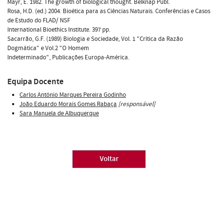
Mayr, E. 1982. The growth of biological thought. Belknap Publ.
Rosa, H.D. (ed.) 2004. Bioética para as Ciências Naturais. Conferências e Casos
de Estudo do FLAD/ NSF
International Bioethics Institute. 397 pp.
Sacarrão, G.F. (1989) Biologia e Sociedade, Vol. 1 "Crítica da Razão
Dogmática" e Vol.2 "O Homem
Indeterminado", Publicações Europa-América.
Equipa Docente
Carlos António Marques Pereira Godinho
João Eduardo Morais Gomes Rabaça
[responsável]
Sara Manuela de Albuquerque
Voltar