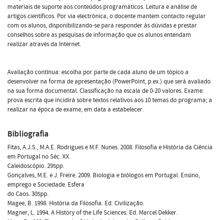
materiais de suporte aos conteúdos programáticos. Leitura e análise de
artigos científicos. Por via electrónica, o docente mantem contacto regular
com os alunos, disponibilizando-se para responder às dúvidas e prestar
conselhos sobre as pesquisas de informação que os alunos entendam
realizar através da Internet.
Avaliação contínua: escolha por parte de cada aluno de um tópico a
desenvolver na forma de apresentação (PowerPoint, p.ex.) que será avaliado
na sua forma documental. Classificação na escala de 0-20 valores. Exame:
prova escrita que incidirá sobre textos relativos aos 10 temas do programa; a
realizar na época de exame, em data a estabelecer.
Bibliografia
Fitas, A.J.S., M.A.E. Rodrigues e M.F. Nunes. 2008. Filosofia e História da Ciência
em Portugal no Séc. XX.
Caleidoscópio. 295pp.
Gonçalves, M.E. e J. Freire. 2009. Biologia e biólogos em Portugal. Ensino,
emprego e Sociedade. Esfera
do Caos. 305pp.
Magee, B. 1998. História da Filosofia. Ed. Civilização.
Magner, L. 1994. A History of the Life Sciences. Ed. Marcel Dekker.