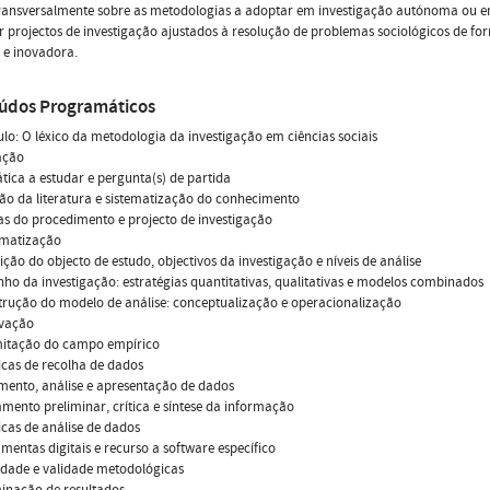
transversalmente sobre as metodologias a adoptar em investigação autónoma ou e
 projectos de investigação ajustados à resolução de problemas sociológicos de fo
 e inovadora.
údos Programáticos
o: O léxico da metodologia da investigação em ciências sociais
ração
tica a estudar e pergunta(s) de partida
são da literatura e sistematização do conhecimento
as do procedimento e projecto de investigação
lematização
nição do objecto de estudo, objectivos da investigação e níveis de análise
nho da investigação: estratégias quantitativas, qualitativas e modelos combinados
trução do modelo de análise: conceptualização e operacionalização
ervação
imitação do campo empírico
icas de recolha de dados
amento, análise e apresentação de dados
amento preliminar, crítica e síntese da informação
icas de análise de dados
amentas digitais e recurso a software específico
lidade e validade metodológicas
minação de resultados