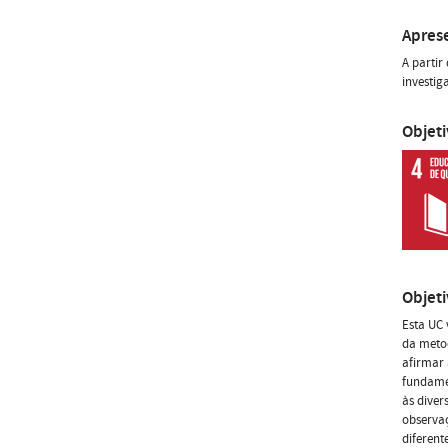
Apres
A partir
investig
Objet
Objet
Esta UC 
da metod
afirmar 
fundamen
às diver
observaç
diferent