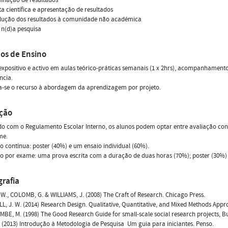
ita científica e apresentação de resultados
olução dos resultados à comunidade não académica
a n(d)a pesquisa
os de Ensino
xpositivo e activo em aulas teórico-práticas semanais (1 x 2hrs), acompanhamento 
ncia.
ia-se o recurso à abordagem da aprendizagem por projeto.
ação
o com o Regulamento Escolar Interno, os alunos podem optar entre avaliação con
me.
o contínua: poster (40%) e um ensaio individual (60%).
o por exame: uma prova escrita com a duração de duas horas (70%); poster (30%)
grafia
., COLOMB, G. & WILLIAMS, J. (2008) The Craft of Research. Chicago Press.
, J. W. (2014) Research Design. Qualitative, Quantitative, and Mixed Methods Appr
E, M. (1998) The Good Research Guide for small-scale social research projects, 
. (2013) Introdução à Metodologia de Pesquisa  Um guia para iniciantes. Penso.