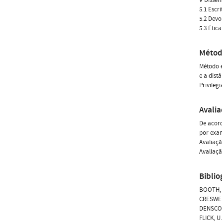
5.1 Escr
5.2 Dev
5.3 Étic
Métod
Método e
e a distâ
Privileg
Avali
De acord
por exa
Avaliaçã
Avaliaçã
Biblio
BOOTH, W
CRESWELL
DENSCOMB
FLICK, U