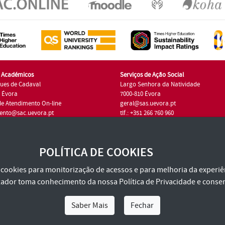
s Académicos
Serviços de Ação Social
ues de Cadaval
Largo Senhora da Natividade
7 Évora
7000-810 Évora
de Atendimento On-line
geral@sas.uevora.pt
ento@sac.uevora.pt
tlf.: +351 266 760 960
1 266 760 220
POLÍTICA DE COOKIES
za cookies para monitorização de acessos e para melhoria da experiên
tilizador toma conhecimento da nossa
Política de Privacidade
e consen
Saber Mais
Fechar