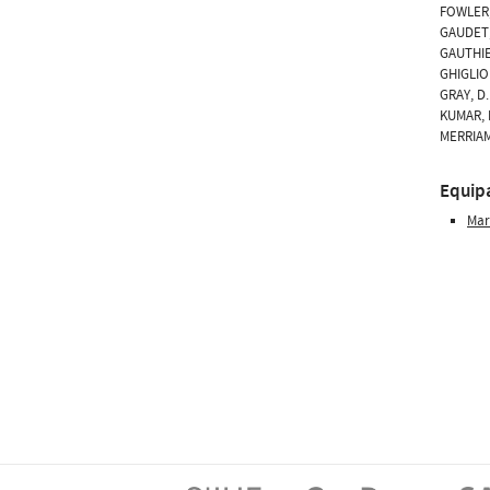
FOWLER, 
GAUDET, 
GAUTHIER
GHIGLION
GRAY, D.
KUMAR, R
MERRIAM,
Equip
Mar