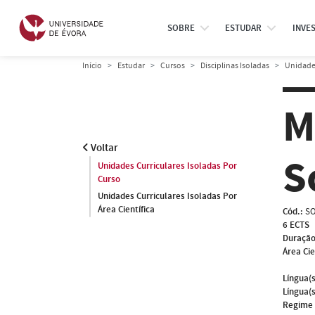
SOBRE
ESTUDAR
INVE
Início
Estudar
Cursos
Disciplinas Isoladas
Unidades
M
Voltar
S
Unidades Curriculares Isoladas Por
Curso
Unidades Curriculares Isoladas Por
Área Científica
Cód.:
SO
6 ECTS
Duração
Área Cie
Língua(s
Língua(s
Regime 