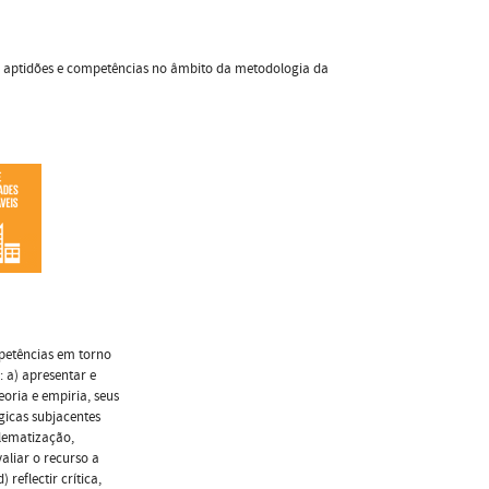
s, aptidões e competências no âmbito da metodologia da
mpetências em torno
: a) apresentar e
eoria e empiria, seus
gicas subjacentes
blematização,
valiar o recurso a
reflectir crítica,