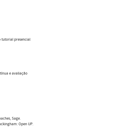
tutorial presencial
tínua e avaliação
oaches, Sage.
Buckingham: Open UP.