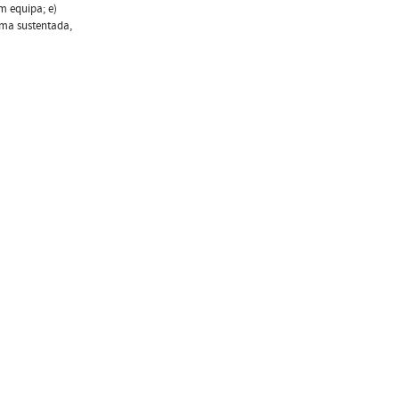
m equipa; e)
rma sustentada,