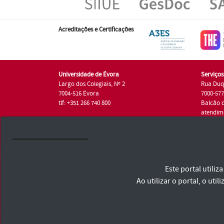
Acreditações e Certificações
Universidade de Évora
Serviço
Largo dos Colegiais, Nº 2
Rua Duq
7004-516 Évora
7000-57
tlf: +351 266 740 800
Balcão 
atendim
tlf.: +35
Universidade de Évora © 2026
Este portal utili
Consulte os Termos e Condições e Política de Privacidade
Declaração de Acessibilidade
Ao utilizar o portal, o u