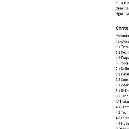
ética e 
desenhar
rigorosa
Conte
Preâmbul
I Explo
1.1 Temá
1.2 Revi
1.3 Etap
II Prob
2.1 Defi
2.2 Dese
2.3 Cons
III Obs
3.1 Del
3.2 Técn
IV Trat
4.1 Trat
4.2 Técn
4.3 Ferr
4.4 Fide
V Disse