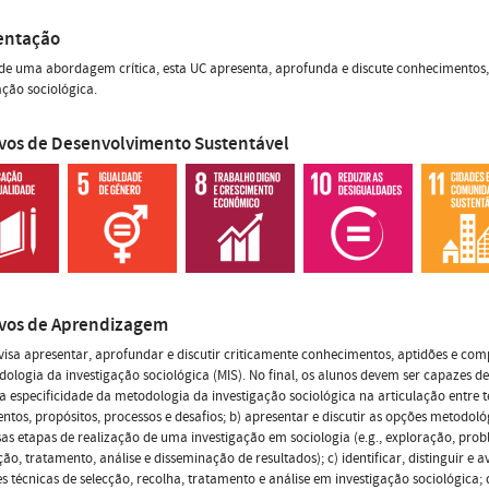
entação
 de uma abordagem crítica, esta UC apresenta, aprofunda e discute conhecimento
ação sociológica.
ivos de Desenvolvimento Sustentável
ivos de Aprendizagem
visa apresentar, aprofundar e discutir criticamente conhecimentos, aptidões e co
ologia da investigação sociológica (MIS). No final, os alunos devem ser capazes de
a especificidade da metodologia da investigação sociológica na articulação entre t
tos, propósitos, processos e desafios; b) apresentar e discutir as opções metodoló
sas etapas de realização de uma investigação em sociologia (e.g., exploração, pro
ão, tratamento, análise e disseminação de resultados); c) identificar, distinguir e a
es técnicas de selecção, recolha, tratamento e análise em investigação sociológica; d) 