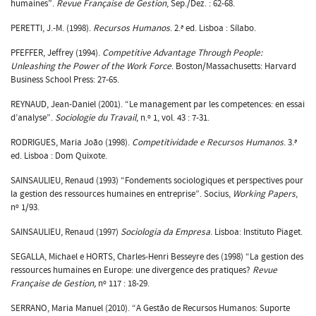
humaines”.
Revue Française de Gestion
, Sep./Dez. : 62-68.
PERETTI, J.-M. (1998).
Recursos Humanos
. 2.ª ed. Lisboa : Sílabo.
PFEFFER, Jeffrey (1994).
Competitive Advantage Through People:
Unleashing the Power of the Work Force
. Boston/Massachusetts: Harvard
Business School Press: 27-65.
REYNAUD, Jean-Daniel (2001). “Le management par les competences: en essai
d’analyse”.
Sociologie du Travail
, n.º 1, vol. 43 : 7-31.
RODRIGUES, Maria João (1998).
Competitividade e Recursos Humanos
. 3.ª
ed. Lisboa : Dom Quixote.
SAINSAULIEU, Renaud (1993) “Fondements sociologiques et perspectives pour
la gestion des ressources humaines en entreprise”. Socius,
Working Papers
,
nº 1/93.
SAINSAULIEU, Renaud (1997)
Sociologia da Empresa
. Lisboa: Instituto Piaget.
SEGALLA, Michael e HORTS, Charles-Henri Besseyre des (1998) “La gestion des
ressources humaines en Europe: une divergence des pratiques?
Revue
Française de Gestion,
nº 117 : 18-29.
SERRANO, Maria Manuel (2010). “A Gestão de Recursos Humanos: Suporte