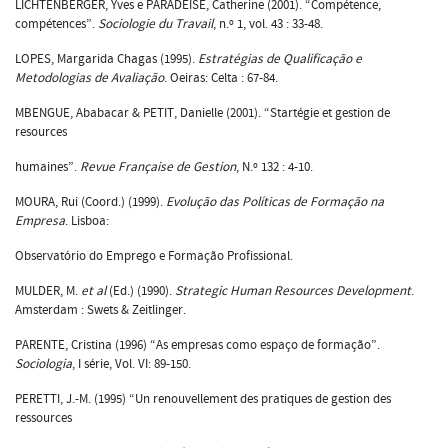
LICHTENBERGER, Yves e PARADEISE, Catherine (2001). “Compétence,
compétences”.
Sociologie du Travail
, n.º 1, vol. 43 : 33-48.
LOPES, Margarida Chagas (1995).
Estratégias de Qualificação e
Metodologias de Avaliação
. Oeiras: Celta : 67-84.
MBENGUE, Ababacar & PETIT, Danielle (2001). “Startégie et gestion de
resources
humaines”.
Revue Française de Gestion
, N.º 132 : 4-10.
MOURA, Rui (Coord.) (1999).
Evolução das Políticas de Formação na
Empresa
. Lisboa:
Observatório do Emprego e Formação Profissional.
MULDER, M.
et al
(Ed.) (1990).
Strategic Human Resources Development
.
Amsterdam : Swets & Zeitlinger.
PARENTE, Cristina (1996) “As empresas como espaço de formação”.
Sociologia
, I série, Vol. VI: 89-150.
PERETTI, J.-M. (1995) “Un renouvellement des pratiques de gestion des
ressources