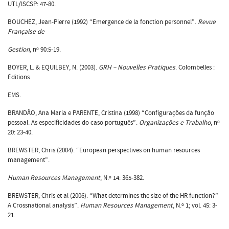
UTL/ISCSP: 47-80.
BOUCHEZ, Jean-Pierre (1992) “Emergence de la fonction personnel”.
Revue
Française de
Gestion,
nº 90:5-19.
BOYER, L. & EQUILBEY, N. (2003).
GRH – Nouvelles Pratiques
. Colombelles :
Éditions
EMS.
BRANDÃO, Ana Maria e PARENTE, Cristina (1998) “Configurações da função
pessoal. As especificidades do caso português”.
Organizações e Trabalho
, nº
20: 23-40.
BREWSTER, Chris (2004). “European perspectives on human resources
management”.
Human Resources Management
, N.º 14: 365-382.
BREWSTER, Chris et al (2006). “What determines the size of the HR function?”
A Crossnational analysis”.
Human Resources Management
, N.º 1; vol. 45: 3-
21.