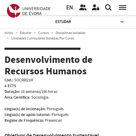
EN
ESTUDAR
Início
Estudar
Cursos
Disciplinas Isoladas
Unidades Curriculares Isoladas Por Curso
Desenvolvimento de
Recursos Humanos
Cód.:
SOC08021M
6 ECTS
Duração:
15 semanas/156 horas
Área Científica:
Sociologia
Língua(s) de lecionação:
Português
Língua(s) de apoio tutorial:
Português
Regime de Frequência:
Presencial
Objetivos de Desenvolvimento Sustentável