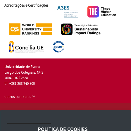
Acreditações e Certificações
Universidade de Évora
Largo dos Colegiais, Nº 2
7004-516 Évora
tlf: +351 266 740 800
outros contactos
Universidade de Évora © 2026
Consulte os Termos e Condições e Política de Privacidade
POLÍTICA DE COOKIES