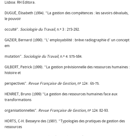
Lisboa: RH Editora.
DUGUÉ, Élisabeth (1994). “La gestion des compétences : les savoirs dévalués,
le pouvoir
occulté”.
Sociologie du Travail
, n.º 3 : 273-292.
GAZIER, Bernard (1990). “L’ employabilité : brève radiographie d’ un concept
em
mutation”.
Sociologie du Travail
, n.º 4: 575-584.
GILBERT, Patrick (1999). “La gestion prévisionnelle des ressources humaines :
histoire et
perspectives”.
Revue Française de Gestion,
nº 124 : 65-75.
HENRIET, Bruno (1999) “La gestion des ressources humaines face aux
transformations
organisationnelles”.
Revue Française de Gestion,
nº 124: 82-93.
HORTS, C-H. Besseyre des (1987). “Typologies des pratiques de gestion des
ressources