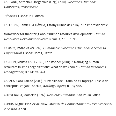
CAETANO, António & Jorge Vala (Org.) (2000).
Recursos Humanos:
Contextos, Processos e
Técnicas
. Lisboa: RH Editora.
CALLAHAN, Jamie L. & DÁVILA, Tiffany Dunne de (2004). “An Impressionistic
framework for theorizing about human resource development”.
Human
Resources Development Review
, Vol. 3, n.º 1: 75-95.
CAMARA, Pedro
et al
(1997).
Humanator : Recursos Humanos e Sucesso
Empresarial
. Lisboa: Dom Quixote.
CARDON, Melissa e STEVENS, Christopher (2004). “ Managing human
resources in small organizations: What do we know?”
Human Resources
Management
, N.º 14: 295-323.
CASACA, Sara Falcão (2005). “Flexibilidade, Trabalho e Emprego. Ensaio de
conceptualização”. Socius,
Working Papers
, nº 10/2005.
CHIAVENATO, Idalberto (1992).
Recursos Humanos
. São Paulo : Atlas.
CUNHA, Miguel Pina
et al
(2004).
Manual de Comportamento Organizacional
e Gestão
. 3.ª ed.