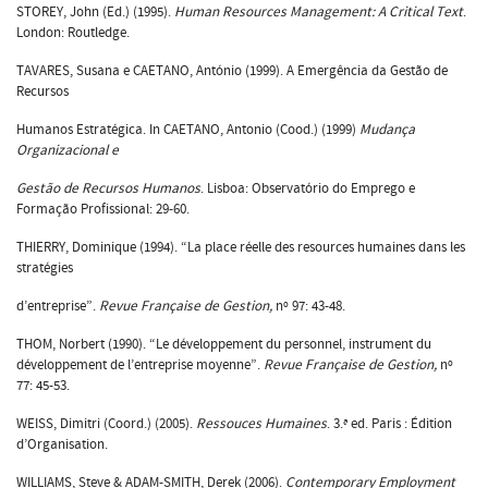
STOREY, John (Ed.) (1995).
Human Resources Management: A Critical Text
.
London: Routledge.
TAVARES, Susana e CAETANO, António (1999). A Emergência da Gestão de
Recursos
Humanos Estratégica. In CAETANO, Antonio (Cood.) (1999)
Mudança
Organizacional e
Gestão de Recursos Humanos
. Lisboa: Observatório do Emprego e
Formação Profissional: 29-60.
THIERRY, Dominique (1994). “La place réelle des resources humaines dans les
stratégies
d’entreprise”.
Revue Française de Gestion,
nº 97: 43-48.
THOM, Norbert (1990). “Le développement du personnel, instrument du
développement de l’entreprise moyenne”.
Revue Française de Gestion,
nº
77: 45-53.
WEISS, Dimitri (Coord.) (2005).
Ressouces Humaines
. 3.ª ed. Paris : Édition
d’Organisation.
WILLIAMS, Steve & ADAM-SMITH, Derek (2006).
Contemporary Employment