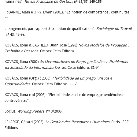
humaines”.
Revue Française de Gestion,
nº 65/67: 149-155.
IRIBARNE, Alain e OIRY, Ewan (2001). “La notion de compétence : continuités
et
changements par rapport à la notion de qualification”.
Sociologie du Travail
,
n.º 43: 49-66.
KOVÁCS, Ilona & CASTILLO, Juan José (1998)
Novos Modelos de Produção :
Trabalho e Pessoas
. Oeiras: Celta Editora.
KOVÁCS, Ilona (2002)
As Metamorfoses do Emprego: Ilusões e Problemas
da Sociedade da Informação
. Oeiras: Celta Editora: 81-94.
KOVÁCS, Ilona (Org.) ( 2005).
Flexibilidade de Emprego : Riscos e
Oportunidades.
Oeiras: Celta Editora: 11- 53.
KOVÁCS, Ilona e al (2006). “Flexibilidade e crise de emprego: tendências e
controvérsias”.
Socius,
Working Papers
, nº 8/2006.
LELARGE, Gérard (2003).
La Gestion des Ressources Humaines
. Paris : SEFI
Éditions.