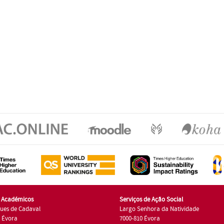
s Académicos
Serviços de Ação Social
ues de Cadaval
Largo Senhora da Natividade
7 Évora
7000-810 Évora