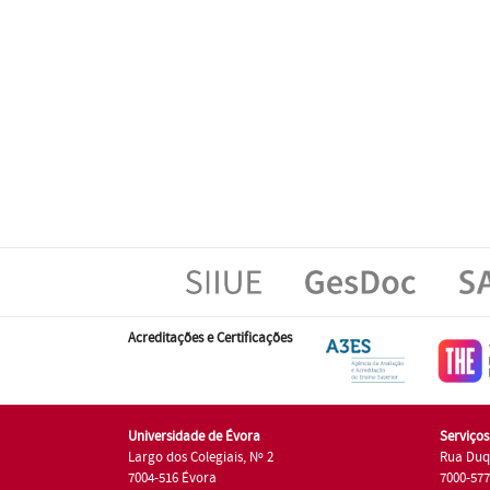
Acreditações e Certificações
Universidade de Évora
Serviço
Largo dos Colegiais, Nº 2
Rua Duq
7004-516 Évora
7000-57