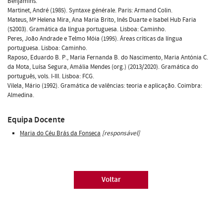
Benjamins.
Martinet, André (1985). Syntaxe générale. Paris: Armand Colin.
Mateus, Mª Helena Mira, Ana Maria Brito, Inês Duarte e Isabel Hub Faria
(52003). Gramática da língua portuguesa. Lisboa: Caminho.
Peres, João Andrade e Telmo Móia (1995). Áreas críticas da língua
portuguesa. Lisboa: Caminho.
Raposo, Eduardo B. P., Maria Fernanda B. do Nascimento, Maria Antónia C.
da Mota, Luísa Segura, Amália Mendes (org.) (2013/2020). Gramática do
português, vols. I-III. Lisboa: FCG.
Vilela, Mário (1992). Gramática de valências: teoria e aplicação. Coimbra:
Almedina.
Equipa Docente
Maria do Céu Brás da Fonseca
[responsável]
Voltar