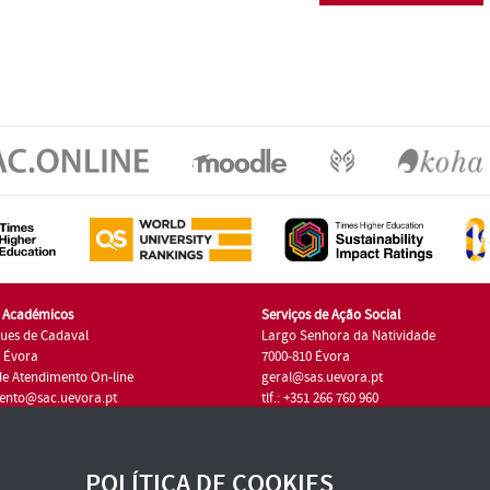
s Académicos
Serviços de Ação Social
ues de Cadaval
Largo Senhora da Natividade
7 Évora
7000-810 Évora
de Atendimento On-line
geral@sas.uevora.pt
ento@sac.uevora.pt
tlf.: +351 266 760 960
1 266 760 220
POLÍTICA DE COOKIES