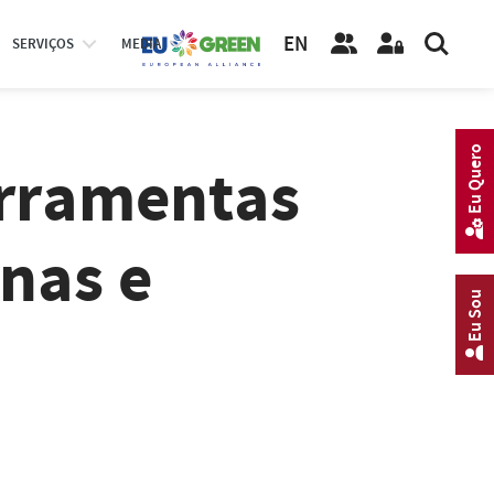
EN
SERVIÇOS
MEDIA
Eu Quero
erramentas
nas e
Eu Sou