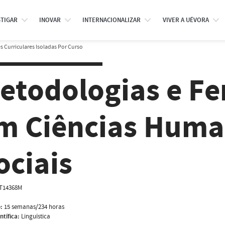
STIGAR
INOVAR
INTERNACIONALIZAR
VIVER A UÉVORA
 Curriculares Isoladas Por Curso
etodologias e F
m Ciências Huma
ociais
T14368M
:
15 semanas/234 horas
ntífica:
Linguística