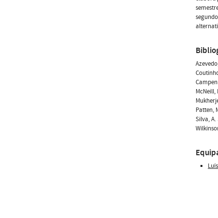
semestre
segundo
alternat
Biblio
Azevedo,
Coutinho
Campenho
McNeill,
Mukherje
Patten, 
Silva, A
Wilkinso
Equip
Luí