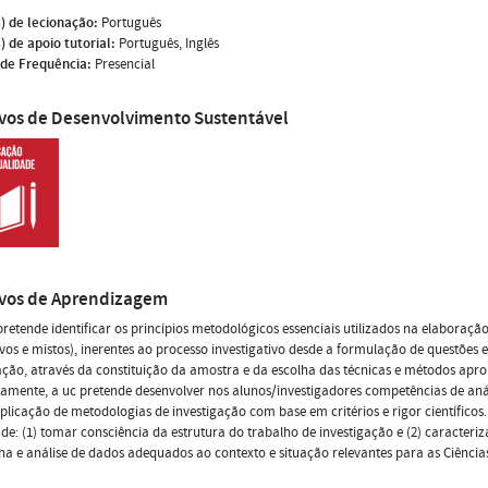
) de lecionação:
Português
) de apoio tutorial:
Português, Inglês
de Frequência:
Presencial
ivos de Desenvolvimento Sustentável
ivos de Aprendizagem
pretende identificar os princípios metodológicos essenciais utilizados na elaboraç
ivos e mistos), inerentes ao processo investigativo desde a formulação de questões e
ação, através da constituição da amostra e da escolha das técnicas e métodos apr
camente, a uc pretende desenvolver nos alunos/investigadores competências de anál
plicação de metodologias de investigação com base em critérios e rigor científicos
de: (1) tomar consciência da estrutura do trabalho de investigação e (2) caracteriz
ha e análise de dados adequados ao contexto e situação relevantes para as Ciênci