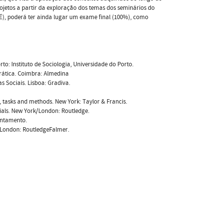
rojetos a partir da exploração dos temas dos seminários do
, poderá ter ainda lugar um exame final (100%), como
orto: Instituto de Sociologia, Universidade do Porto.
Prática. Coimbra: Almedina
s Sociais. Lisboa: Gradiva.
, tasks and methods. New York: Taylor & Francis.
tials. New York/London: Routledge.
rontamento.
. London: RoutledgeFalmer.