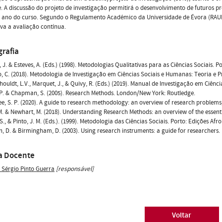
. A discussão do projeto de investigação permitirá o desenvolvimento de futuros p
 ano do curso. Segundo o Regulamento Académico da Universidade de Évora (RAUÉ)
iva a avaliação contínua.
grafia
 J. & Esteves, A. (Eds.) (1998). Metodologias Qualitativas para as Ciências Sociais. P
, C. (2018). Metodologia de Investigação em Ciências Sociais e Humanas: Teoria e 
uldt, L.V., Marquet, J., & Quivy, R. (Eds.) (2019). Manual de Investigação em Ciência
 P. & Chapman, S. (2005). Research Methods. London/New York: Routledge.
e, S. P. (2020). A guide to research methodology: an overview of research problems
M. & Newhart, M. (2018). Understanding Research Methods: an overview of the essen
. S., & Pinto, J. M. (Eds.). (1999). Metodologia das Ciências Sociais. Porto: Edições Af
n, D. & Birmingham, D. (2003). Using research instruments: a guide for researchers
a Docente
s Sérgio Pinto Guerra
[responsável]
Voltar