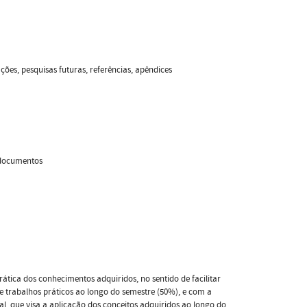
ações, pesquisas futuras, referências, apêndices
, documentos
tica dos conhecimentos adquiridos, no sentido de facilitar
de trabalhos práticos ao longo do semestre (50%), e com a
al, que visa a aplicação dos conceitos adquiridos ao longo do