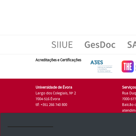
Acreditações e Certificações
Universidade de Évora
Serviço
Largo dos Colegiais, Nº 2
Rua Duq
7004-516 Évora
7000-57
tlf: +351 266 740 800
Balcão 
atendim
tlf.: +35