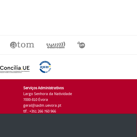
Serviços Administrativos
Largo Senhora da Natividade
7000-810 Évora
geral@sadm.uevora.pt
tlf.: +351 266 760 966