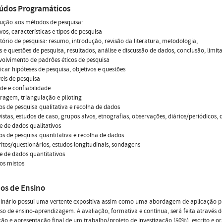
údos Programáticos
dução aos métodos de pesquisa:
ivos, características e tipos de pesquisa
atório de pesquisa: resumo, introdução, revisão da literatura, metodologia,
s e questões de pesquisa, resultados, análise e discussão de dados, conclusão, limit
volvimento de padrões éticos de pesquisa
ificar hipóteses de pesquisa, objetivos e questões
veis de pesquisa
ade e confiabilidade
ragem, triangulação e piloting
tos de pesquisa qualitativa e recolha de dados
vistas, estudos de caso, grupos alvos, etnografias, observações, diários/periódicos
se de dados qualitativos
tos de pesquisa quantitativa e recolha de dados
ritos/questionários, estudos longitudinais, sondagens
se de dados quantitativos
os mistos
os de Ensino
inário possui uma vertente expositiva assim como uma abordagem de aplicação prá
so de ensino-aprendizagem. A avaliação, formativa e contínua, será feita através 
ão e apresentação final de um trabalho/projeto de investigação (50%), escrito e or