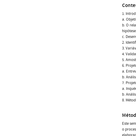
Conte
1. Intro
a. Objet
b. O rel
hipótese
c. Desen
2. Ident
3. Variá
4. Valid
5. Amost
6. Proje
a. Entre
b. Análi
7. Proje
a. Inqué
b. Análi
8. Métod
Métod
Este sem
o proces
elaboraç