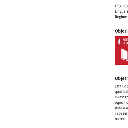
Língua(s
Língua(s
Regime 
Objet
Objet
Esta uc 
qualitat
investig
especifi
para a a
capazes 
na recol