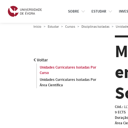
SOBRE
ESTUDAR
INVE
Início
Estudar
Cursos
Disciplinas Isoladas
Unidades
M
Voltar
e
Unidades Curriculares Isoladas Por
Curso
Unidades Curriculares Isoladas Por
S
Área Científica
Cód.:
LL
9 ECTS
Duração
Área Cie