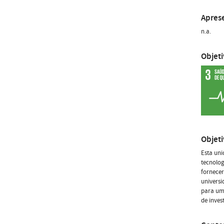
Apres
n.a.
Objet
Objet
Esta uni
tecnolog
fornecer
universi
para uma
de inves