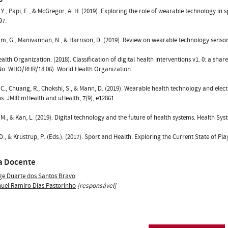
 Y., Papi, E., & McGregor, A. H. (2019). Exploring the role of wearable technology in 
97.
, G., Manivannan, N., & Harrison, D. (2019). Review on wearable technology sensors
alth Organization. (2018). Classification of digital health interventions v1. 0: a sha
No. WHO/RHR/18.06). World Health Organization.
 C., Chuang, R., Chokshi, S., & Mann, D. (2019). Wearable health technology and elec
ns. JMIR mHealth and uHealth, 7(9), e12861.
, M., & Kan, L. (2019). Digital technology and the future of health systems. Health Sys
 D., & Krustrup, P. (Eds.). (2017). Sport and Health: Exploring the Current State of Pla
a Docente
ge Duarte dos Santos Bravo
uel Ramiro Dias Pastorinho
[responsável]