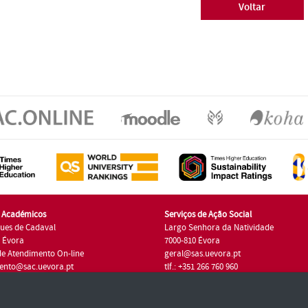
Voltar
s Académicos
Serviços de Ação Social
ues de Cadaval
Largo Senhora da Natividade
7 Évora
7000-810 Évora
de Atendimento On-line
geral@sas.uevora.pt
ento@sac.uevora.pt
tlf.: +351 266 760 960
1 266 760 220