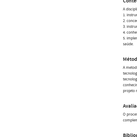
Conte
A discip
1. instr
2. conce
3. instr
4. conhe
5. imple
saúde.
Métod
A metod
tecnolog
tecnolog
conheci
projeto 
Avali
O proces
compleme
Biblio