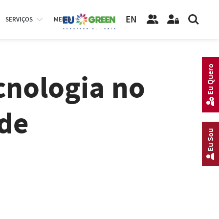
EN
SERVIÇOS
MEDIA
Eu Quero
cnologia no
de
Eu Sou