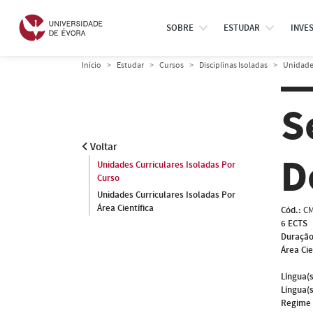
SOBRE
ESTUDAR
INVE
Início
Estudar
Cursos
Disciplinas Isoladas
Unidades
S
Voltar
D
Unidades Curriculares Isoladas Por
Curso
Unidades Curriculares Isoladas Por
Área Científica
Cód.:
CM
6 ECTS
Duração
Área Cie
Língua(s
Língua(s
Regime 