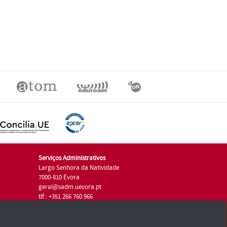
Serviços Administrativos
Largo Senhora da Natividade
7000-810 Évora
geral@sadm.uevora.pt
tlf.: +351 266 760 966