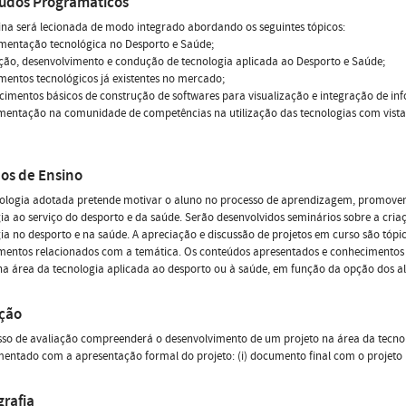
údos Programáticos
lina será lecionada de modo integrado abordando os seguintes tópicos:
umentação tecnológica no Desporto e Saúde;
ção, desenvolvimento e condução de tecnologia aplicada ao Desporto e Saúde;
umentos tecnológicos já existentes no mercado;
cimentos básicos de construção de softwares para visualização e integração de in
mentação na comunidade de competências na utilização das tecnologias com vista 
os de Ensino
ologia adotada pretende motivar o aluno no processo de aprendizagem, promovend
ia ao serviço do desporto e da saúde. Serão desenvolvidos seminários sobre a cria
ia no desporto e na saúde. A apreciação e discussão de projetos em curso são tópi
mentos relacionados com a temática. Os conteúdos apresentados e conhecimento
na área da tecnologia aplicada ao desporto ou à saúde, em função da opção dos a
ação
so de avaliação compreenderá o desenvolvimento de um projeto na área da tecnol
ntado com a apresentação formal do projeto: (i) documento final com o projeto (7
grafia