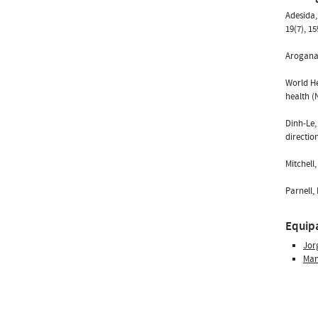
Adesida,
19(7), 15
Aroganam
World He
health (
Dinh-Le,
directio
Mitchell
Parnell,
Equip
Jor
Man