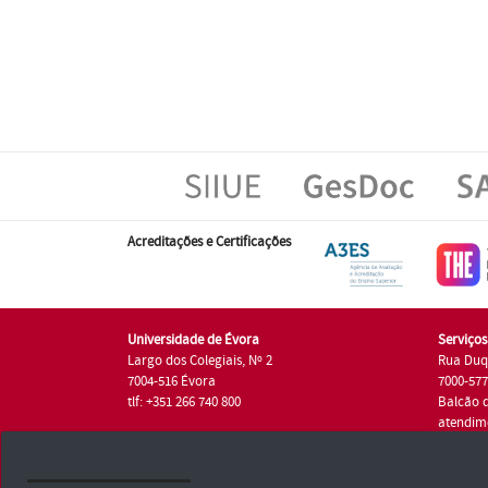
Acreditações e Certificações
Universidade de Évora
Serviço
Largo dos Colegiais, Nº 2
Rua Duq
7004-516 Évora
7000-57
tlf: +351 266 740 800
Balcão 
atendim
tlf.: +35