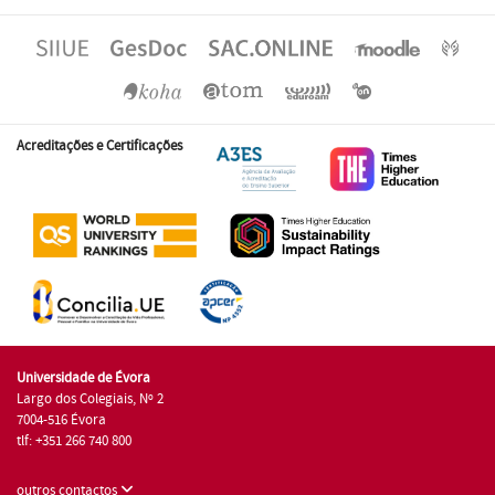
Acreditações e Certificações
Universidade de Évora
Largo dos Colegiais, Nº 2
7004-516 Évora
tlf: +351 266 740 800
outros contactos