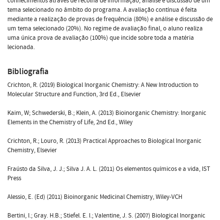
conhecimentos através de recolha de informação, análise e discussão de um
tema selecionado no âmbito do programa. A avaliação contínua é feita
mediante a realização de provas de frequência (80%) e análise e discussão de
um tema selecionado (20%). No regime de avaliação final, o aluno realiza
uma única prova de avaliação (100%) que incide sobre toda a matéria
lecionada.
Bibliografia
Crichton, R. (2019) Biological Inorganic Chemistry: A New Introduction to
Molecular Structure and Function, 3rd Ed., Elsevier
Kaim, W; Schwederski, B.; Klein, A. (2013) Bioinorganic Chemistry: Inorganic
Elements in the Chemistry of Life, 2nd Ed., Wiley
Crichton, R.; Louro, R. (2013) Practical Approaches to Biological Inorganic
Chemistry, Elsevier
Fraústo da Silva, J. J.; Silva J. A. L. (2011) Os elementos químicos e a vida, IST
Press
Alessio, E. (Ed) (2011) Bioinorganic Medicinal Chemistry, Wiley-VCH
Bertini, I.; Gray. H.B.; Stiefel. E. I.; Valentine, J. S. (2007) Biological Inorganic