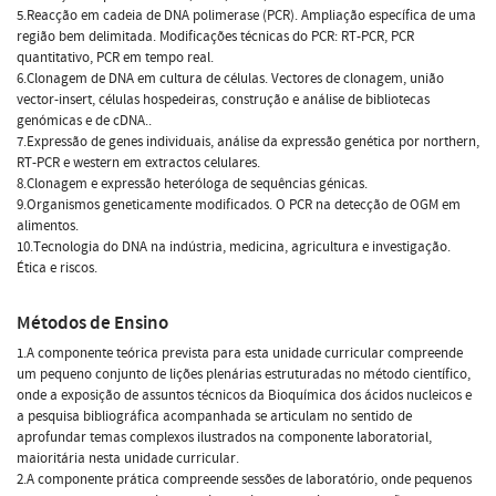
5.Reacção em cadeia de DNA polimerase (PCR). Ampliação específica de uma
região bem delimitada. Modificações técnicas do PCR: RT-PCR, PCR
quantitativo, PCR em tempo real.
6.Clonagem de DNA em cultura de células. Vectores de clonagem, união
vector-insert, células hospedeiras, construção e análise de bibliotecas
genómicas e de cDNA..
7.Expressão de genes individuais, análise da expressão genética por northern,
RT-PCR e western em extractos celulares.
8.Clonagem e expressão heteróloga de sequências génicas.
9.Organismos geneticamente modificados. O PCR na detecção de OGM em
alimentos.
10.Tecnologia do DNA na indústria, medicina, agricultura e investigação.
Ética e riscos.
Métodos de Ensino
1.A componente teórica prevista para esta unidade curricular compreende
um pequeno conjunto de lições plenárias estruturadas no método científico,
onde a exposição de assuntos técnicos da Bioquímica dos ácidos nucleicos e
a pesquisa bibliográfica acompanhada se articulam no sentido de
aprofundar temas complexos ilustrados na componente laboratorial,
maioritária nesta unidade curricular.
2.A componente prática compreende sessões de laboratório, onde pequenos