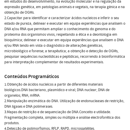
em estudos do desenvolvimento, na evolução molecular e na regulação da
expressão genética, em patologias animais e vegetais, na terapia génica e na
obtenção de OGMs.
2.Capacitar para identificar e caracterizar ácidos nucleicos e inferir o seu
estado de pureza, delinear e executar em equipa experiências que analisem o
DNA e/ou RNA que permitam ampliar o conhecimento do genoma e do
proteoma dos organismos vivos, respeitando a ética e a deontologia em
bioquímica; delinear e executar em equipa experiências que analisem o DNA
e/ou RNA tendo em vista o diagnóstico de alterações genéticas,
microbiológico e forense; a terapêutica; a obtenção e detecção de OGMs,
pesquisar sequências nucleotídicas e peptídicas, recorrendo à bioinformática
para interpretação complementar de resultados experimentais.
Conteúdos Programáticos
1.Obtenção de ácidos nucleícos a partir de diferentes materiais
biológicos.DNA bacteriano, plasmídico e viral; DNA nuclear; DNA de
organelos; RNA; mRNA.
2.Manipulação enzimática do DNA. Utilização de endonucleases de restrição,
DNA ligases e DNA polimerases.
3.Mapas de restrição e de sequenciação de DNA.Conceito e utilidade.
Fragmentação completa, simples ou múltipla e análise electroforética dos
produtos.
4.Detecção de polimorfismos, RFLP, RAPD, microssatélites.