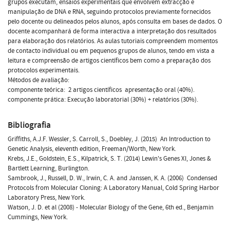
grupos executam, ensaios experimentais que envolvem extracção e
manipulação de DNA e RNA, seguindo protocolos previamente fornecidos
pelo docente ou delineados pelos alunos, após consulta em bases de dados. O
docente acompanhará de forma interactiva a interpretação dos resultados
para elaboração dos relatórios. As aulas tutoriais compreendem momentos
de contacto individual ou em pequenos grupos de alunos, tendo em vista a
leitura e compreensão de artigos científicos bem como a preparação dos
protocolos experimentais.
Métodos de avaliação:
componente teórica:  2 artigos científicos  apresentação oral (40%).
componente prática: Execução laboratorial (30%) + relatórios (30%).
Bibliografia
Griffiths, A.J.F. Wessler, S. Carroll, S., Doebley, J. (2015)  An Introduction to
Genetic Analysis, eleventh edition, Freeman/Worth, New York.
Krebs, J.E., Goldstein, E.S., Kilpatrick, S. T. (2014) Lewin's Genes XI, Jones &
Bartlett Learning, Burlington.
Sambrook, J., Russell, D. W., Irwin, C. A. and Janssen, K. A. (2006)  Condensed
Protocols from Molecular Cloning: A Laboratory Manual, Cold Spring Harbor
Laboratory Press, New York.
Watson, J. D. et al (2008) - Molecular Biology of the Gene, 6th ed., Benjamin
Cummings, New York.