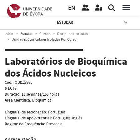
EN
ESTUDAR
Início
Estudar
Cursos
Disciplinas Isoladas
Unidades Curriculares Isoladas Por Curso
Laboratórios de Bioquímica
dos Ácidos Nucleicos
Cód.:
QUI12399L
6 ECTS
Duração:
15 semanas/156 horas
Área Científica:
Bioquímica
Língua(s) de lecionação:
Português
Língua(s) de apoio tutorial:
Português, Inglês
Regime de Frequência:
Presencial
Apresentação