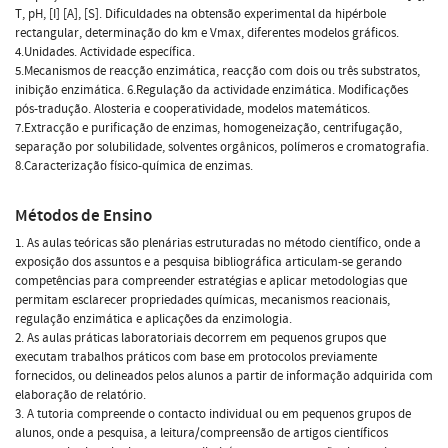
T, pH, [I] [A], [S]. Dificuldades na obtensão experimental da hipérbole
rectangular, determinação do km e Vmax, diferentes modelos gráficos.
4.Unidades. Actividade específica.
5.Mecanismos de reacção enzimática, reacção com dois ou três substratos,
inibição enzimática. 6.Regulação da actividade enzimática. Modificações
pós-tradução. Alosteria e cooperatividade, modelos matemáticos.
7.Extracção e purificação de enzimas, homogeneização, centrifugação,
separação por solubilidade, solventes orgânicos, polímeros e cromatografia.
8.Caracterização físico-química de enzimas.
Métodos de Ensino
1. As aulas teóricas são plenárias estruturadas no método científico, onde a
exposição dos assuntos e a pesquisa bibliográfica articulam-se gerando
competências para compreender estratégias e aplicar metodologias que
permitam esclarecer propriedades químicas, mecanismos reacionais,
regulação enzimática e aplicações da enzimologia.
2. As aulas práticas laboratoriais decorrem em pequenos grupos que
executam trabalhos práticos com base em protocolos previamente
fornecidos, ou delineados pelos alunos a partir de informação adquirida com
elaboração de relatório.
3. A tutoria compreende o contacto individual ou em pequenos grupos de
alunos, onde a pesquisa, a leitura/compreensão de artigos científicos