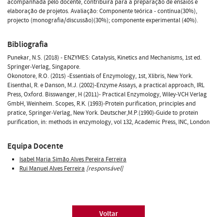
acompanhada pelo docente, contribuirá para a preparação de ensaios e
elaboração de projetos. Avaliação: Componente teórica - contínua(30%),
projecto (monografia/discussão)(30%); componente experimental (40%).
Bibliografia
Punekar, N.S. (2018) - ENZYMES: Catalysis, Kinetics and Mechanisms, 1st ed.
Springer-Verlag, Singapore.
Okonotore, R.O. (2015) -Essentials of Enzymology, 1st, Xlibris, New York.
Eisenthal, R. e Danson, M.J. (2002)-Enzyme Assays, a practical approach, IRL
Press, Oxford. Bisswanger, H (2011)- Practical Enzymology, Wiley-VCH Verlag
GmbH, Weinheim. Scopes, R.K. (1993)-Protein purification, principles and
pratice, Springer-Verlag, New York. Deutscher,M.P.(1990)-Guide to protein
purification, in: methods in enzymology, vol 132, Academic Press, INC, London
Equipa Docente
Isabel Maria Simão Alves Pereira Ferreira
Rui Manuel Alves Ferreira
[responsável]
Voltar