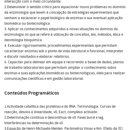
interacção com o meio circundante.
2.Desenvolver o sentido crítico para equacionar novos problemas no domínio
da enzimologia que levem à concepção de estratégias experimentais que
venham a esclarecer o papel biológico de enzimas e sua eventual aplicação
biomédica ou biotecnológica.
3. Aplicar os conhecimentos adquiridos a novas situações no domínio da
enzimologia no que se refere à utilização de conceitos, leis, métodos, ética e
deontologia bioquímica.
4. Executar rigorosamente, procedimentos experimentais que permitam
caracterizar enzimas sob o ponto de vista estrutural e funcional, interpretar
e discutir resultados e elaborar relatórios.
5. Capacitar para delinear em equipa e recorrendo a bases de dados, planos
de trabalho laboratoriais que permitam ampliar o conhecimento sobre
enzimas e suas aplicações biomédicas ou biotecnológicas, úteis para realizar
comunicações científicas e em gestão laboratorial.
Conteúdos Programáticos
1.Actividade catalítica das proteínas e do RNA. Terminologia. Curvas de
reacção, desvios à linearidade, v0, Eact, complexo activado.
2.Determinação contínua e descontínua de v0. Fases burst e lag.
Interferências na determinação de v0.
3.Equação de Henri-Michaelis-Menten. Parâmetros Vmax e Km. Efeito da [E],