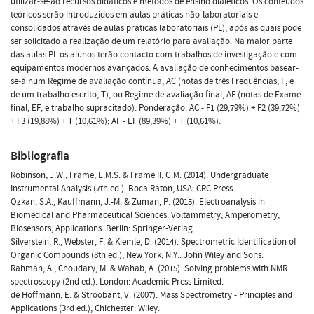
utilizar-se-ão recursos didáticos e métodos de ensino dialéticos. Os conteúdos
teóricos serão introduzidos em aulas práticas não-laboratoriais e
consolidados através de aulas práticas laboratoriais (PL), após as quais pode
ser solicitado a realização de um relatório para avaliação. Na maior parte
das aulas PL os alunos terão contacto com trabalhos de investigação e com
equipamentos modernos avançados. A avaliação de conhecimentos basear-
se-á num Regime de avaliação contínua, AC (notas de três Frequências, F, e
de um trabalho escrito, T), ou Regime de avaliação final, AF (notas de Exame
final, EF, e trabalho supracitado). Ponderação: AC - F1 (29,79%) + F2 (39,72%)
+ F3 (19,88%) + T (10,61%); AF - EF (89,39%) + T (10,61%).
Bibliografia
Robinson, J.W., Frame, E.M.S. & Frame II, G.M. (2014). Undergraduate
Instrumental Analysis (7th ed.). Boca Raton, USA: CRC Press.
Ozkan, S.A., Kauffmann, J.-M. & Zuman, P. (2015). Electroanalysis in
Biomedical and Pharmaceutical Sciences: Voltammetry, Amperometry,
Biosensors, Applications. Berlin: Springer-Verlag.
Silverstein, R., Webster, F. & Kiemle, D. (2014). Spectrometric Identification of
Organic Compounds (8th ed.), New York, N.Y.: John Wiley and Sons.
Rahman, A., Choudary, M. & Wahab, A. (2015). Solving problems with NMR
spectroscopy (2nd ed.). London: Academic Press Limited.
de Hoffmann, E. & Stroobant, V. (2007). Mass Spectrometry - Principles and
Applications (3rd ed.), Chichester: Wiley.