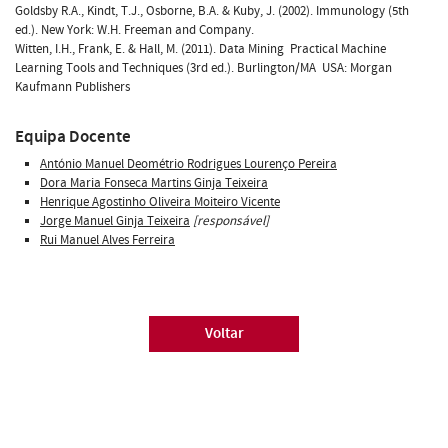
Goldsby R.A., Kindt, T.J., Osborne, B.A. & Kuby, J. (2002). Immunology (5th
ed.). New York: W.H. Freeman and Company.
Witten, I.H., Frank, E. & Hall, M. (2011). Data Mining  Practical Machine
Learning Tools and Techniques (3rd ed.). Burlington/MA  USA: Morgan
Kaufmann Publishers
Equipa Docente
António Manuel Deométrio Rodrigues Lourenço Pereira
Dora Maria Fonseca Martins Ginja Teixeira
Henrique Agostinho Oliveira Moiteiro Vicente
Jorge Manuel Ginja Teixeira
[responsável]
Rui Manuel Alves Ferreira
Voltar