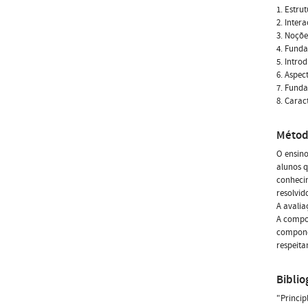
1. Estru
2. Inte
3. Noçõe
4. Funda
5. Intro
6. Aspe
7. Fund
8. Carac
Métod
O ensino
alunos q
conhecim
resolvid
A avalia
A compon
componen
respeita
Biblio
"Princip