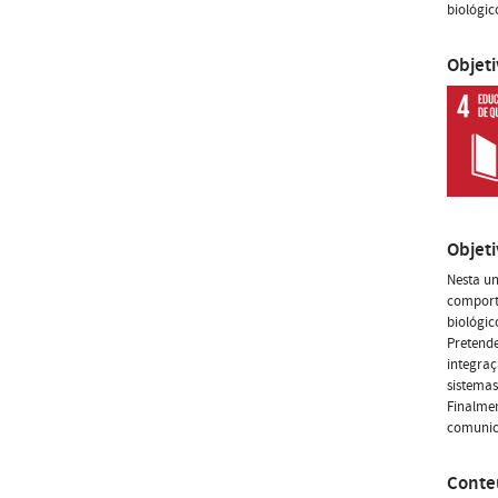
biológic
Objet
Objet
Nesta un
comport
biológic
Pretende
integraç
sistemas
Finalmen
comunica
Conte