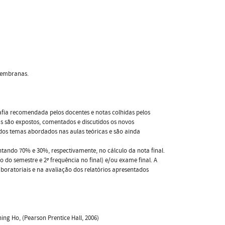
 membranas.
afia recomendada pelos docentes e notas colhidas pelos
as são expostos, comentados e discutidos os novos
 dos temas abordados nas aulas teóricas e são ainda
ando 70% e 30%, respectivamente, no cálculo da nota final.
 do semestre e 2ª frequência no final) e/ou exame final. A
ratoriais e na avaliação dos relatórios apresentados
hing Ho, (Pearson Prentice Hall, 2006)