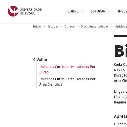
SOBRE
ESTUDAR
INVE
Início
Estudar
Cursos
Disciplinas Isoladas
Unidades
B
Voltar
Cód.:
QU
Unidades Curriculares Isoladas Por
6 ECTS
Curso
Duração
Unidades Curriculares Isoladas Por
Área Cie
Área Científica
Língua(s
Língua(s
Regime 
Apres
Fundame