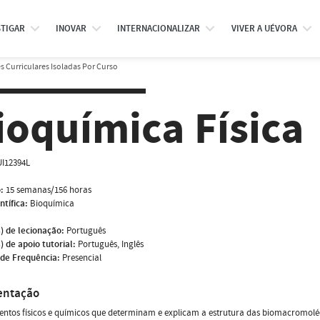
STIGAR
INOVAR
INTERNACIONALIZAR
VIVER A UÉVORA
 Curriculares Isoladas Por Curso
ioquímica Física
I12394L
:
15 semanas/156 horas
ntífica:
Bioquímica
) de lecionação:
Português
) de apoio tutorial:
Português, Inglês
de Frequência:
Presencial
entação
ntos físicos e químicos que determinam e explicam a estrutura das biomacromolé