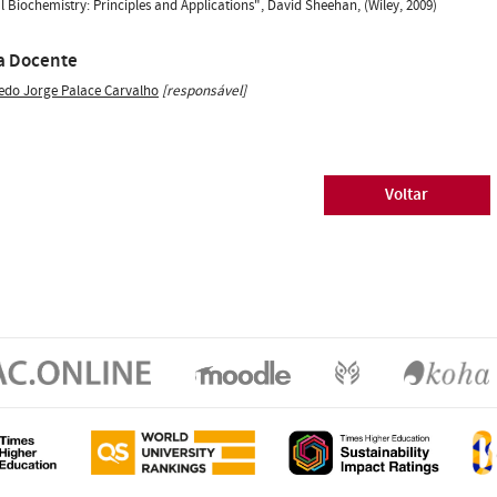
l Biochemistry: Principles and Applications", David Sheehan, (Wiley, 2009)
a Docente
redo Jorge Palace Carvalho
[responsável]
Voltar