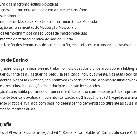
tura das macromoléculas biológicas.
racções em ambiente aquoso e em ambiente hidrófobo.
s de simetria.
mentos de Mecânica Estatística e Termodinâmica Molecular.
dução às ferramentas de Modelação Molecular.
ctos termodinâmicos das soluções de macromoléculas.
amentos da termodinâmica de não-equilíbrio.
terização dos fenómenos de sedimentação, electroforese e transporte através de
os de Ensino
 / aprendizagem baseia-se no trabalho individual dos alunos, apoiado em bibliogr
uer durante as aulas quer na pesquisa realizada individualmente. Nas aulas teóric
entos. Nas aulas práticas, são realizadas experiências em laboratório ilustrativas
os exercícios de aplicação dos princípios que são leccionados.
ção é constituída por uma componente teórica e uma componente prática represent
ente teórica é avaliada mediante realização de 2 frequências (1ª frequência a meio
te prática é avaliada com base no desempenho demonstrado durante as aulas labo
ntes às mesmas aulas.
grafia
les of Physical Biochemistry, 2nd Ed.", Kensal E. van Holde, W. Curtis Johnson e P. S