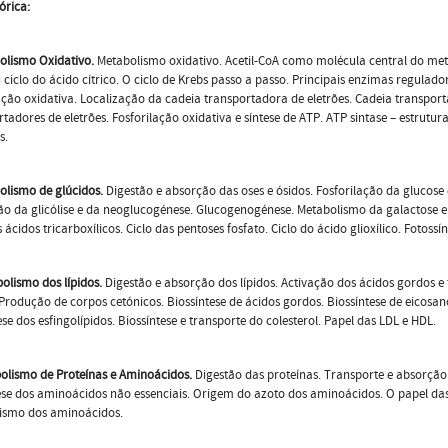
órica:
olismo Oxidativo.
Metabolismo oxidativo. Acetil-CoA como molécula central do met
 ciclo do ácido cítrico. O ciclo de Krebs passo a passo. Principais enzimas regulado
ação oxidativa. Localização da cadeia transportadora de eletrões. Cadeia transporta
tadores de eletrões. Fosforilação oxidativa e síntese de ATP. ATP sintase – estrutura
s.
bolismo de glúcidos.
Digestão e absorção das oses e ósidos. Fosforilação da glucose 
o da glicólise e da neoglucogénese. Glucogenogénese. Metabolismo da galactose e b
s ácidos tricarboxílicos. Ciclo das pentoses fosfato. Ciclo do ácido glioxílico. Fotossí
abolismo dos lípidos.
Digestão e absorção dos lípidos. Activação dos ácidos gordos e
Produção de corpos cetónicos. Biossíntese de ácidos gordos. Biossíntese de eicosanóid
ese dos esfingolípidos. Biossíntese e transporte do colesterol. Papel das LDL e HDL.
olismo de Proteínas e Aminoácidos.
Digestão das proteínas. Transporte e absorçã
ese dos aminoácidos não essenciais. Origem do azoto dos aminoácidos. O papel das
ismo dos aminoácidos.