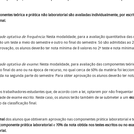
nentes teórica e prática não laboratorial são avaliadas individualmente, por esc
nal.
ade optativa de frequência:
Nesta modalidade, para a avaliação quantitativa das 
ão um teste a meio do semestre e outro no final do semestre. Só são admitidas ao 2º
rovação, os alunos deverão ter nota mínima de 8 valores no 2º teste e nota mínima d
ade optativa de exame:
Nesta modalidade, para avaliação das componentes teóric
no final do ano ou na época de recurso, no qual cerca de 50% da matéria foi leccio
da na segunda parte do semestre. Para obter aprovação os alunos deverão ter not
s trabalhadores-estudantes que, de acordo com a lei, optarem por não frequentar 
ade de exame escrito. Neste caso, os alunos terão também de se submeter a um
ex
 da classificação final.
inal
dos alunos que obtiveram aprovação nas componentes prática laboratorial e te
componente prática laboratorial
e
70% da nota obtida nos testes escritos ou no ex
rial.