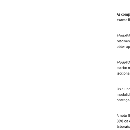
As compo
exame fi
Modalid
resolver
obter ap
Modalid
escrito 
lecciona
Os aluno
modalid
obtenção
A
nota f
30% da 
laborato