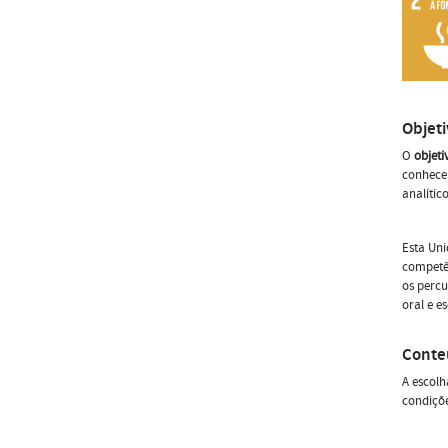
Objet
O
objeti
conhecer
analític
Esta Uni
competên
os percu
oral e e
Conte
A escolh
condiçõe