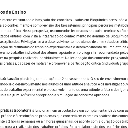
os de Ensino
cimento estruturado e integrado dos conceitos usados em Bioquímica pressupõe 
a ao conhecimento e compreensão dos biossistemas, principais percursos metabólic
o metabólica. Nessa perspetiva, os conteúdos lecionados nas aulas teóricas serão 
ltados obtidos, com vista à integração do conhecimento no domínio da Bioquímica, 
s aplicados. Privilegiar-se-á o desenvolvimento nos alunos de uma atitude analític
tação de resultados do trabalho experimental e o desenvolvimento de uma atitude c
e-á no trabalho individual dos alunos, apoiado em bibliografia recomendada pelos 
er na pesquisa realizada individualmente. Na lecionação dos conteúdos programátic
es práticas, capazes de motivar e promover a participação crítica (individual/grup
 teóricas
são plenárias, com duração de 2 horas semanais. O seu desenvolvimento as
iando-se o desenvolvimento nos alunos de uma atitude analítica e de investigação, 
os do trabalho experimental e o desenvolvimento de uma atitude crítica e de rigor c
suais e algum
software
apropriado à simulação de conceitos aplicados.
 práticas
laboratoriais
funcionam em articulação e em complementaridade com as a
 prático e à resolução de problemas que concretizem exemplos práticos dos conte
nte a 2 horas semanais ou a 4 horas quinzenais, de acordo com a duração dos traba
os para a realização dos trabalhos práticos. Para a elaboração dos relatórios dos t