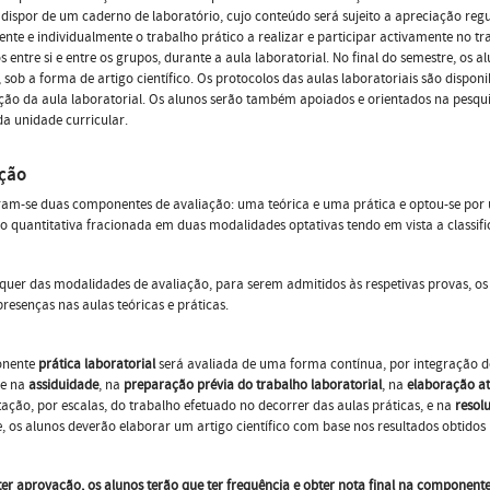
dispor de um caderno de laboratório, cujo conteúdo será sujeito a apreciação reg
nte e individualmente o trabalho prático a realizar e participar activamente no tra
s entre si e entre os grupos, durante a aula laboratorial. No final do semestre, os
, sob a forma de artigo científico. Os protocolos das aulas laboratoriais são dispo
ão da aula laboratorial. Os alunos serão também apoiados e orientados na pesquisa
a unidade curricular.
ação
am-se duas componentes de avaliação: uma teórica e uma prática e optou-se por 
o quantitativa fracionada em duas modalidades optativas tendo em vista a classific
uer das modalidades de avaliação, para serem admitidos às respetivas provas, os 
resenças nas aulas teóricas e práticas.
onente
prática laboratorial
será avaliada de uma forma contínua, por integração do
e na
assiduidade
, na
preparação prévia do trabalho laboratorial
, na
elaboração a
tação, por escalas, do trabalho efetuado no decorrer das aulas práticas, e na
resolu
, os alunos deverão elaborar um artigo científico com base nos resultados obtidos
er aprovação, os alunos terão que ter frequência e obter nota final na componente 