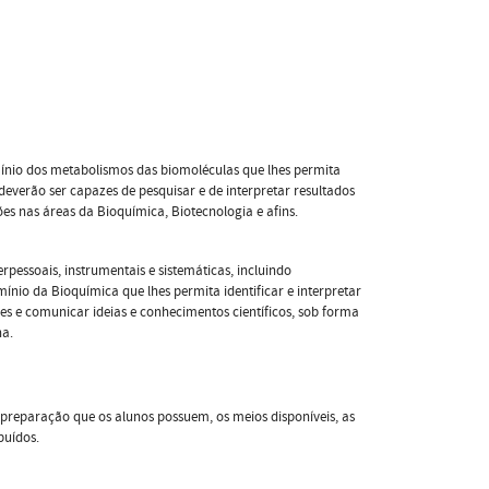
ínio dos metabolismos das biomoléculas que lhes permita
everão ser capazes de pesquisar e de interpretar resultados
es nas áreas da Bioquímica, Biotecnologia e afins.
erpessoais, instrumentais e sistemáticas, incluindo
ínio da Bioquímica que lhes permita identificar e interpretar
ões e comunicar ideias e conhecimentos científicos, sob forma
na.
a preparação que os alunos possuem, os meios disponíveis, as
buídos.