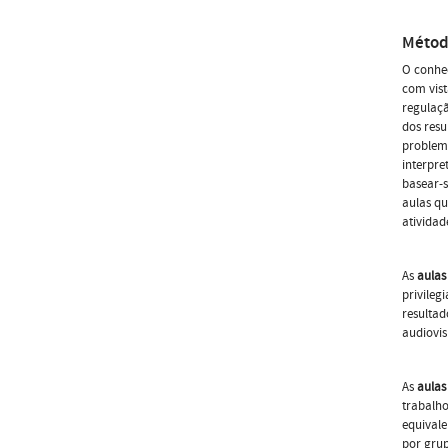
Métod
O conhe
com vist
regulaçã
dos resu
problema
interpre
basear-s
aulas qu
atividad
As
aulas
privileg
resultad
audiovi
As
aulas
trabalho
equivale
por grup