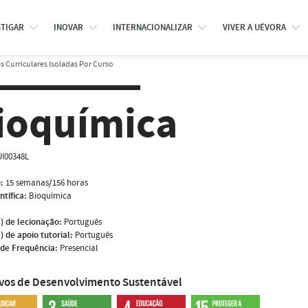
STIGAR
INOVAR
INTERNACIONALIZAR
VIVER A UÉVORA
 Curriculares Isoladas Por Curso
ioquímica
I00348L
:
15 semanas/156 horas
ntífica:
Bioquímica
) de lecionação:
Português
) de apoio tutorial:
Português
de Frequência:
Presencial
ivos de Desenvolvimento Sustentável