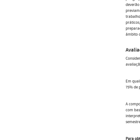
deverão 
previame
trabalho
práticos
preparaç
âmbito d
Avali
Consider
avaliaçã
Em qualq
75% de p
A comp
com bas
interpre
semestre
Para obt