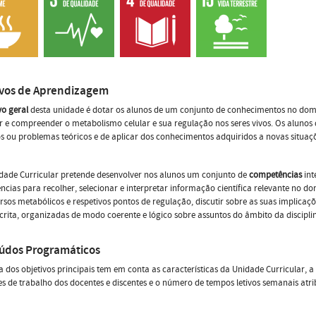
ivos de Aprendizagem
vo geral
desta unidade é dotar os alunos de um conjunto de conhecimentos no dom
 e compreender o metabolismo celular e sua regulação nos seres vivos. Os alunos d
os ou problemas teóricos e de aplicar dos conhecimentos adquiridos a novas situaçõ
dade Curricular pretende desenvolver nos alunos um conjunto de
competências
int
cias para recolher, selecionar e interpretar informação científica relevante no dom
rsos metabólicos e respetivos pontos de regulação, discutir sobre as suas implicaç
scrita, organizadas de modo coerente e lógico sobre assuntos do âmbito da discipli
údos Programáticos
a dos objetivos principais tem em conta as características da Unidade Curricular, 
s de trabalho dos docentes e discentes e o número de tempos letivos semanais atri