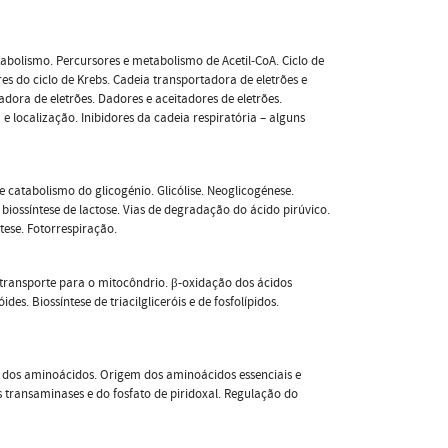
abolismo. Percursores e metabolismo de Acetil-CoA. Ciclo de
res do ciclo de Krebs. Cadeia transportadora de eletrões e
dora de eletrões. Dadores e aceitadores de eletrões.
 e localização. Inibidores da cadeia respiratória – alguns
e catabolismo do glicogénio. Glicólise. Neoglicogénese.
iossíntese de lactose. Vias de degradação do ácido pirúvico.
ntese. Fotorrespiração.
 transporte para o mitocôndrio. β-oxidação dos ácidos
es. Biossíntese de triacilgliceróis e de fosfolípidos.
o dos aminoácidos. Origem dos aminoácidos essenciais e
 transaminases e do fosfato de piridoxal. Regulação do