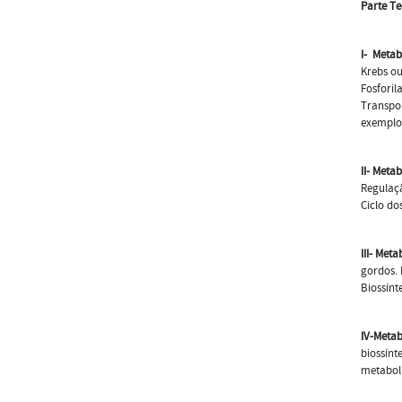
Parte Te
I-
Metab
Krebs ou
Fosforil
Transpor
exemplo
II- Meta
Regulaçã
Ciclo do
III- Met
gordos. 
Biossínt
IV-Metab
biossínt
metabol