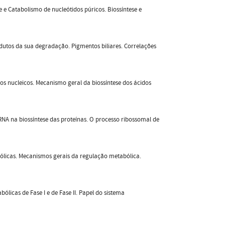
 e Catabolismo de nucleótidos púricos. Biossíntese e
utos da sua degradação. Pigmentos biliares. Correlações
dos nucleicos. Mecanismo geral da biossíntese dos ácidos
tRNA na biossíntese das proteínas. O processo ribossomal de
bólicas. Mecanismos gerais da regulação metabólica.
ólicas de Fase I e de Fase II. Papel do sistema