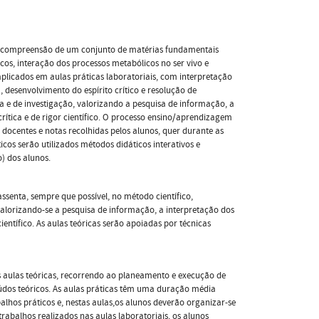
a compreensão de um conjunto de matérias fundamentais
os, interação dos processos metabólicos no ser vivo e
aplicados em aulas práticas laboratoriais, com interpretação
desenvolvimento do espírito crítico e resolução de
a e de investigação, valorizando a pesquisa de informação, a
rítica e de rigor científico. O processo ensino/aprendizagem
docentes e notas recolhidas pelos alunos, quer durante as
os serão utilizados métodos didáticos interativos e
o) dos alunos.
senta, sempre que possível, no método científico,
valorizando-se a pesquisa de informação, a interpretação dos
ientífico. As aulas teóricas serão apoiadas por técnicas
ulas teóricas, recorrendo ao planeamento e execução de
údos teóricos. As aulas práticas têm uma duração média
lhos práticos e, nestas aulas,os alunos deverão organizar-se
rabalhos realizados nas aulas laboratoriais, os alunos