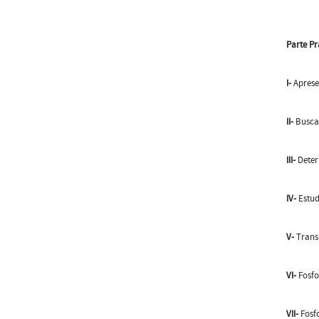
Parte Pr
I-
Aprese
II-
Busca 
III-
Deter
IV-
Estud
V-
Transp
VI-
Fosfor
VII-
Fosfo