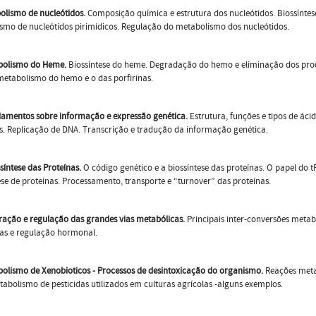
olismo de nucleótidos.
Composição química e estrutura dos nucleótidos. Biossíntese
smo de nucleótidos pirimídicos. Regulação do metabolismo dos nucleótidos.
bolismo do Heme.
Biossíntese do heme. Degradação do hemo e eliminação dos prod
metabolismo do hemo e o das porfirinas.
amentos sobre informação e expressão genética.
Estrutura, funções e tipos de áci
s. Replicação de DNA. Transcrição e tradução da informação genética.
ossíntese das Proteínas.
O código genético e a biossíntese das proteínas. O papel do 
ese de proteínas. Processamento, transporte e “turnover” das proteínas.
gração e regulação das grandes vias metabólicas.
Principais inter-conversões meta
s e regulação hormonal.
bolismo de Xenobioticos - Processos de desintoxicação do organismo.
Reações metab
tabolismo de pesticidas utilizados em culturas agrícolas -alguns exemplos.