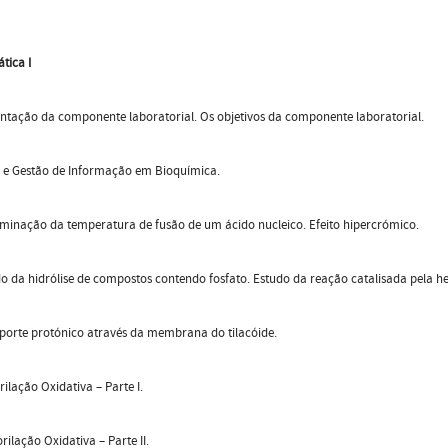
ática I
ntação da componente laboratorial. Os objetivos da componente laboratorial.
e Gestão de Informação em Bioquímica.
minação da temperatura de fusão de um ácido nucleico. Efeito hipercrómico.
o da hidrólise de compostos contendo fosfato. Estudo da reação catalisada pela h
orte protónico através da membrana do tilacóide.
ilação Oxidativa – Parte I.
rilação Oxidativa – Parte II.