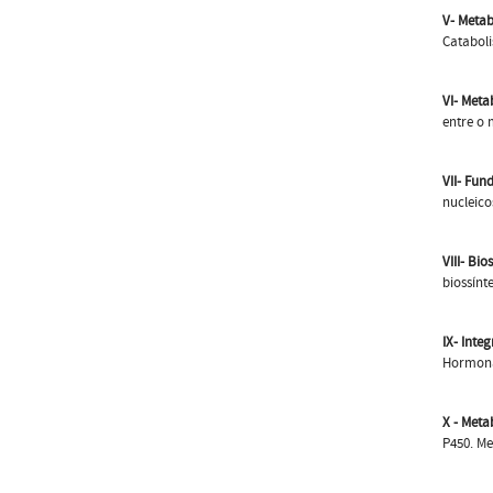
V- Metab
Cataboli
VI-
Meta
entre o 
VII-
Fund
nucleico
VIII- Bi
biossínt
IX- Inte
Hormona
X - Meta
P450. Me