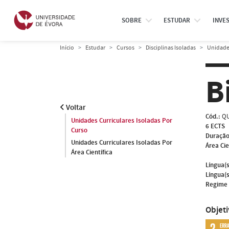
SOBRE
ESTUDAR
INVE
Início
Estudar
Cursos
Disciplinas Isoladas
Unidades
B
Voltar
Cód.:
QU
Unidades Curriculares Isoladas Por
6 ECTS
Curso
Duração
Unidades Curriculares Isoladas Por
Área Cie
Área Científica
Língua(s
Língua(s
Regime 
Objet