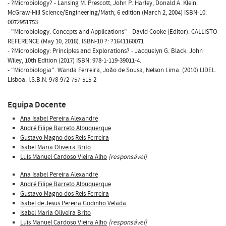
- ?Microbiology? - Lansing M. Prescott, John P. Harley, Donald A. Klein.
McGraw-Hill Science/Engineering/Math; 6 edition (March 2, 2004) ISBN-10:
0072951753
- "Microbiology: Concepts and Applications" - David Cooke (Editor). CALLISTO
REFERENCE (May 10, 2018). ISBN-10 ?: ?1641160071
- ?Microbiology: Principles and Explorations? - Jacquelyn G. Black. John
Wiley, 10th Edition (2017) ISBN: 978-1-119-39011-4.
- "Microbiologia". Wanda Ferreira, João de Sousa, Nelson Lima. (2010) LIDEL.
Lisboa. I.S.B.N. 978-972-757-515-2
Equipa Docente
Ana Isabel Pereira Alexandre
André Filipe Barreto Albuquerque
Gustavo Magno dos Reis Ferreira
Isabel Maria Oliveira Brito
Luís Manuel Cardoso Vieira Alho
[responsável]
Ana Isabel Pereira Alexandre
André Filipe Barreto Albuquerque
Gustavo Magno dos Reis Ferreira
Isabel de Jesus Pereira Godinho Velada
Isabel Maria Oliveira Brito
Luís Manuel Cardoso Vieira Alho
[responsável]