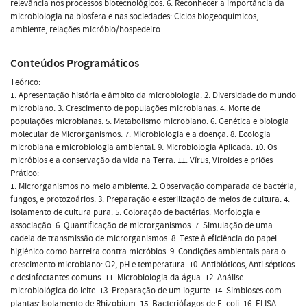
relevância nos processos biotecnológicos. 6. Reconhecer a importância da
microbiologia na biosfera e nas sociedades: Ciclos biogeoquímicos,
ambiente, relações micróbio/hospedeiro.
Conteúdos Programáticos
Teórico:
1. Apresentação história e âmbito da microbiologia. 2. Diversidade do mundo
microbiano. 3. Crescimento de populações microbianas. 4. Morte de
populações microbianas. 5. Metabolismo microbiano. 6. Genética e biologia
molecular de Microrganismos. 7. Microbiologia e a doença. 8. Ecologia
microbiana e microbiologia ambiental. 9. Microbiologia Aplicada. 10. Os
micróbios e a conservação da vida na Terra. 11. Vírus, Viroides e priões
Prático:
1. Microrganismos no meio ambiente. 2. Observação comparada de bactéria,
fungos, e protozoários. 3. Preparação e esterilização de meios de cultura. 4.
Isolamento de cultura pura. 5. Coloração de bactérias. Morfologia e
associação. 6. Quantificação de microrganismos. 7. Simulação de uma
cadeia de transmissão de microrganismos. 8. Teste à eficiência do papel
higiénico como barreira contra micróbios. 9. Condições ambientais para o
crescimento microbiano: O2, pH e temperatura. 10. Antibióticos, Anti sépticos
e desinfectantes comuns. 11. Microbiologia da água. 12. Análise
microbiológica do leite. 13. Preparação de um iogurte. 14. Simbioses com
plantas: Isolamento de Rhizobium. 15. Bacteriófagos de E. coli. 16. ELISA