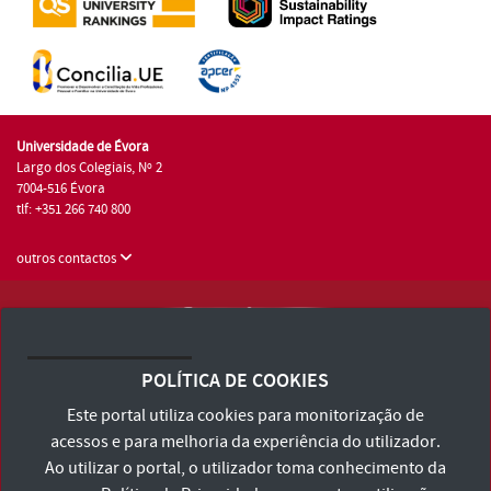
Universidade de Évora
Largo dos Colegiais, Nº 2
7004-516 Évora
tlf: +351 266 740 800
outros contactos
Universidade de Évora © 2026
Consulte os Termos e Condições e Política de Privacidade
POLÍTICA DE COOKIES
Declaração de Acessibilidade
Este portal utiliza cookies para monitorização de
acessos e para melhoria da experiência do utilizador.
Ao utilizar o portal, o utilizador toma conhecimento da