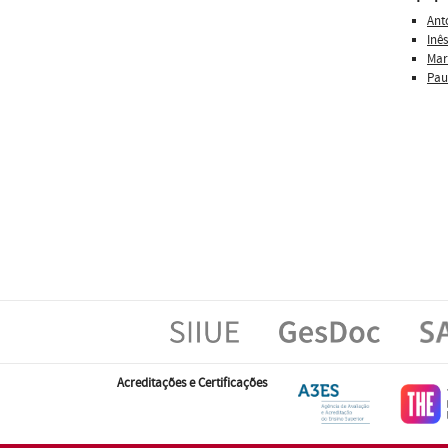
Ant
Inê
Mar
Pau
Acreditações e Certificações