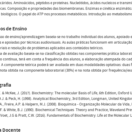
acáridos. Aminoácidos, péptidos e proteínas. Nucleótidos, ácidos nucleicos e transm
cas. Composição e propriedades das biomembranas. Enzimas e cinética enzimática
 biológicos. O papel do ATP nos processos metabólicos. Introdução ao metabolismo 
os de Ensino
so de ensino/aprendizagem baseia-se no trabalho individual dos alunos, apoiado e
s e apoiadas por técnicas audiovisuais. As aulas práticas funcionam em articulaçã
riais e resolução de problemas aplicados aos conteúdos teóricos.
a de avaliação baseia-se na classificação obtidas nas componentes prática laborat
o contínua, terá em conta a frequência dos alunos, a elaboração atempada do cader
. A componente teórica poderá ser avaliada em duas modalidades optativas: duas 
nota obtida na componente laboratorial (30%) e na nota obtida por frequência/e
grafia
. & McKee, J. (2017). Biochemistry: The molecular Basis of Life, 6th Edition, Oxford 
.J. & Peck, H. (1998). Analytical Biochemistry, 3rd Edition, Longman, United Kingdo
A., Freire, A.P. & Halpern, M.J. (2008). Bioquímica - Organização Molecular da Vida, 
.F. & White, B.J. (1990). Biochemical Techniques  Theory and Practice, Waveland Pres
, Voet, J.G & Pratt, C.W. (2016). Fundamentals of Biochemistry: Life at the Molecular L
a Docente