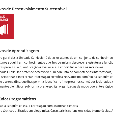
ivos de Desenvolvimento Sustentável
ivos de Aprendizagem
vo geral desta Unidade Curricular é dotar os alunos de um conjunto de conhecimen
lunos adquiriram conhecimentos que lhes permitam descrever a estrutura e função
s para a sua quantificação e avaliar a sua importância para os seres vivos.
dade Curricular pretende desenvolver um conjunto de competências interpessoais, 
, selecionar e interpretar informação científica relevante no domínio da Bioquímic
 e áreas afins, que lhes permita identificar e interpretar os conteúdos lecionados, 
entos científicos, sob forma oral e escrita, organizadas de modo coerente e lógic
údos Programáticos
ão à Bioquímica e sua correlação com as outras ciências.
e técnicos utilizados em bioquímica. Características funcionais das biomoléculas. 