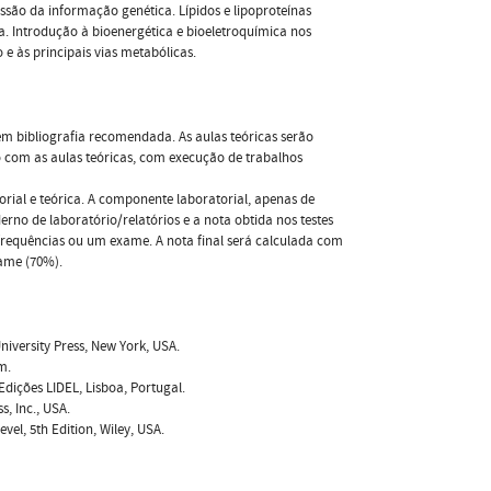
issão da informação genética. Lípidos e lipoproteínas
. Introdução à bioenergética e bioeletroquímica nos
e às principais vias metabólicas.
m bibliografia recomendada. As aulas teóricas serão
o com as aulas teóricas, com execução de trabalhos
orial e teórica. A componente laboratorial, apenas de
no de laboratório/relatórios e a nota obtida nos testes
frequências ou um exame. A nota final será calculada com
xame (70%).
University Press, New York, USA.
m.
Edições LIDEL, Lisboa, Portugal.
s, Inc., USA.
evel, 5th Edition, Wiley, USA.