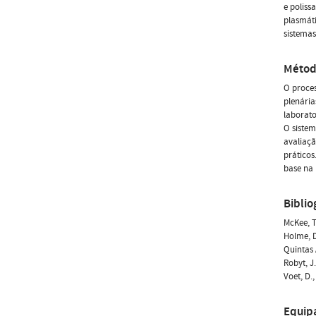
e poliss
plasmáti
sistemas
Métod
O proces
plenária
laborato
O sistem
avaliaçã
práticos
base na 
Biblio
McKee, T
Holme, D
Quintas 
Robyt, J
Voet, D.
Equip