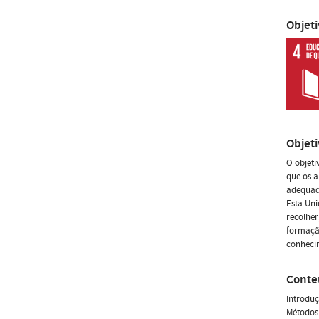
Objet
Objet
O objeti
que os a
adequada
Esta Uni
recolher
formação
conhecim
Conte
Introduç
Métodos 