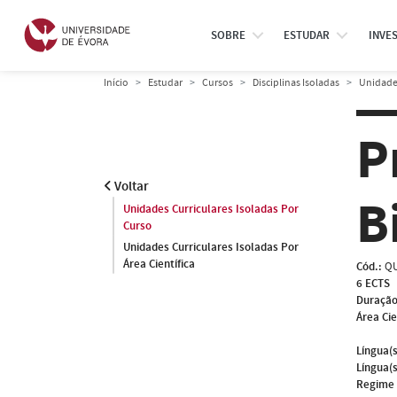
SOBRE
ESTUDAR
INVE
Início
Estudar
Cursos
Disciplinas Isoladas
Unidades
P
Voltar
B
Unidades Curriculares Isoladas Por
Curso
Unidades Curriculares Isoladas Por
Área Científica
Cód.:
QU
6 ECTS
Duração
Área Cie
Língua(s
Língua(s
Regime 