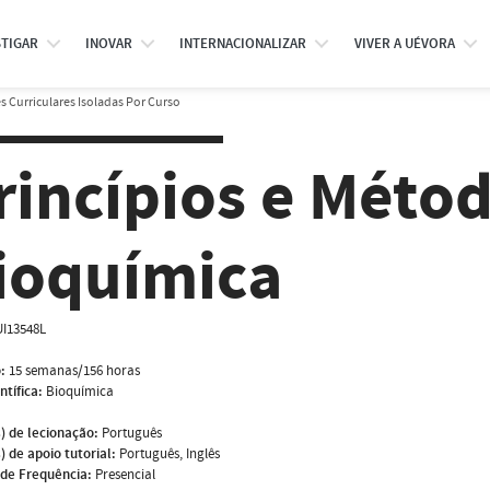
STIGAR
INOVAR
INTERNACIONALIZAR
VIVER A UÉVORA
 Curriculares Isoladas Por Curso
rincípios e Méto
ioquímica
I13548L
:
15 semanas/156 horas
ntífica:
Bioquímica
) de lecionação:
Português
) de apoio tutorial:
Português, Inglês
de Frequência:
Presencial