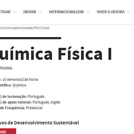
STIGAR
INOVAR
INTERNACIONALIZAR
VIVER A UÉVORA
 Curriculares Isoladas Por Curso
uímica Física I
I01084L
:
15 semanas/156 horas
ntífica:
Química
) de lecionação:
Português
) de apoio tutorial:
Português, Inglês
de Frequência:
Presencial
ivos de Desenvolvimento Sustentável