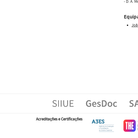
- D. A. 
Equip
Joã
Acreditações e Certificações