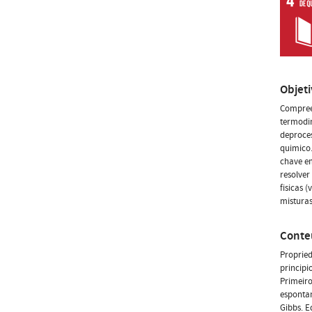
Objet
Compreen
termodi
deproces
quimico
chave e
resolver
fisicas 
misturas
Conte
Propried
principi
Primeir
espontan
Gibbs. E