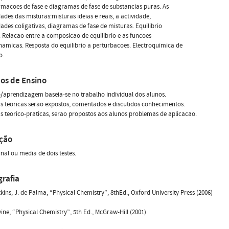
macoes de fase e diagramas de fase de substancias puras. As
ades das misturas:misturas ideias e reais, a actividade,
ades coligativas, diagramas de fase de misturas. Equilibrio
 Relacao entre a composicao de equilibrio e as funcoes
amicas. Resposta do equilibrio a perturbacoes. Electroquimica de
o.
os de Ensino
/aprendizagem baseia-se no trabalho individual dos alunos.
s teoricas serao expostos, comentados e discutidos conhecimentos.
s teorico-praticas, serao propostos aos alunos problemas de aplicacao.
ação
nal ou media de dois testes.
grafia
Atkins, J. de Palma, “Physical Chemistry”, 8thEd., Oxford University Press (2006)
evine, “Physical Chemistry”, 5th Ed., McGraw-Hill (2001)