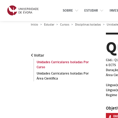
SOBRE
ESTUDAR
INVE
Início
Estudar
Cursos
Disciplinas Isoladas
Unidades
Q
Voltar
Cód.:
QU
Unidades Curriculares Isoladas Por
6 ECTS
Curso
Duração
Unidades Curriculares Isoladas Por
Área Cie
Área Científica
Língua(s
Língua(s
Regime 
Objet