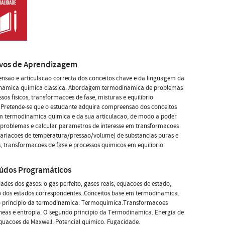
ivos de Aprendizagem
sao e articulacao correcta dos conceitos chave e da linguagem da
namica quimica classica. Abordagem termodinamica de problemas
sos fisicos, transformacoes de fase, misturas e equilibrio
.Pretende-se que o estudante adquira compreensao dos conceitos
m termodinamica quimica e da sua articulacao, de modo a poder
 problemas e calcular parametros de interesse em transformacoes
(variacoes de temperatura/pressao/volume) de substancias puras e
, transformacoes de fase e processos quimicos em equilibrio.
údos Programáticos
ades dos gases: o gas perfeito, gases reais, equacoes de estado,
o dos estados correspondentes. Conceitos base em termodinamica.
o principio da termodinamica. Termoquimica.Transformacoes
eas e entropia. O segundo principio da Termodinamica. Energia de
quacoes de Maxwell. Potencial quimico. Fugacidade.