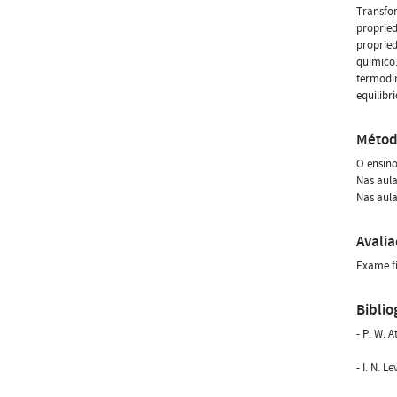
Transfor
propried
propried
quimico.
termodin
equilibri
Métod
O ensino
Nas aula
Nas aula
Avali
Exame fi
Biblio
- P. W. 
- I. N. L