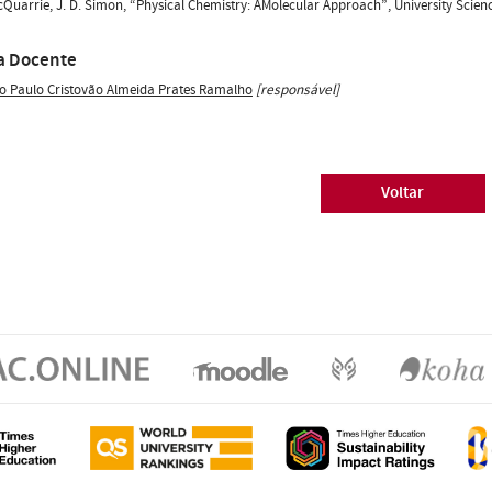
McQuarrie, J. D. Simon, “Physical Chemistry: AMolecular Approach”, University Scien
a Docente
o Paulo Cristovão Almeida Prates Ramalho
[responsável]
Voltar