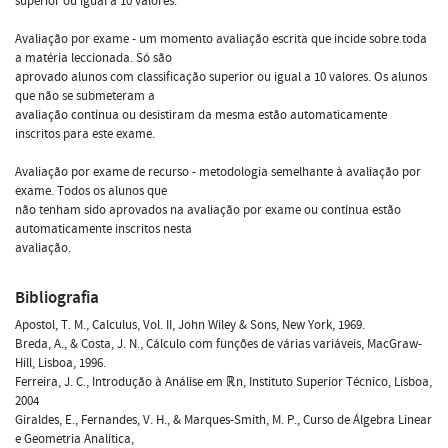
superior ou igual a 10 valores.
Avaliação por exame - um momento avaliação escrita que incide sobre toda
a matéria leccionada. Só são
aprovado alunos com classificação superior ou igual a 10 valores. Os alunos
que não se submeteram a
avaliação contínua ou desistiram da mesma estão automaticamente
inscritos para este exame.
Avaliação por exame de recurso - metodologia semelhante à avaliação por
exame. Todos os alunos que
não tenham sido aprovados na avaliação por exame ou contínua estão
automaticamente inscritos nesta
avaliação.
Bibliografia
Apostol, T. M., Calculus, Vol. II, John Wiley & Sons, New York, 1969.
Breda, A., & Costa, J. N., Cálculo com funções de várias variáveis, MacGraw-
Hill, Lisboa, 1996.
Ferreira, J. C., Introdução à Análise em ℝn, Instituto Superior Técnico, Lisboa,
2004
Giraldes, E., Fernandes, V. H., & Marques-Smith, M. P., Curso de Álgebra Linear
e Geometria Analítica,