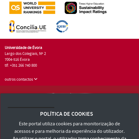
Universidade de Évora
Largo dos Colegiais, Nº 2
7004-516 Évora
tlf: +351 266 740 800
outros contactos
Universidade de Évora © 2026
Consulte os Termos e Condições e Política de Privacidade
POLÍTICA DE COOKIES
Declaração de Acessibilidade
Este portal utiliza cookies para monitorização de
acessos e para melhoria da experiência do utilizador.
Ao utilizar o portal, o utilizador toma conhecimento da